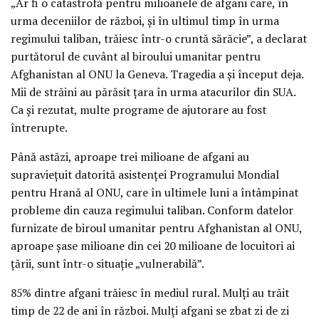
„Ar fi o catastrofă pentru milioanele de afgani care, în
urma deceniilor de război, şi în ultimul timp în urma
regimului taliban, trăiesc într-o cruntă sărăcie”, a declarat
purtătorul de cuvânt al biroului umanitar pentru
Afghanistan al ONU la Geneva. Tragedia a şi început deja.
Mii de străini au părăsit ţara în urma atacurilor din SUA.
Ca şi rezutat, multe programe de ajutorare au fost
întrerupte.
Până astăzi, aproape trei milioane de afgani au
supravieţuit datorită asistenţei Programului Mondial
pentru Hrană al ONU, care în ultimele luni a întâmpinat
probleme din cauza regimului taliban. Conform datelor
furnizate de biroul umanitar pentru Afghanistan al ONU,
aproape şase milioane din cei 20 milioane de locuitori ai
ţării, sunt într-o situaţie „vulnerabilă”.
85% dintre afgani trăiesc în mediul rural. Mulţi au trăit
timp de 22 de ani în război. Mulţi afgani se zbat zi de zi