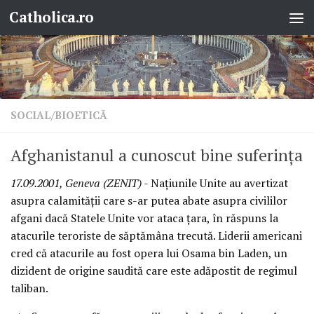
Catholica.ro
Skip to content
SOCIAL/BIOETICĂ
Afghanistanul a cunoscut bine suferinţa
17.09.2001, Geneva (ZENIT)
- Naţiunile Unite au avertizat
asupra calamităţii care s-ar putea abate asupra civililor
afgani dacă Statele Unite vor ataca ţara, în răspuns la
atacurile teroriste de săptămâna trecută. Liderii americani
cred că atacurile au fost opera lui Osama bin Laden, un
dizident de origine saudită care este adăpostit de regimul
taliban.