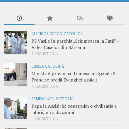
BISERICA GRECO-CATOLICĂ
PS Vasile în parohia „Schimbarea la Față” –
Valea Caselor din Bârsana
7 AUGUST 2026
LUMEA CATOLICĂ
Ministrul provincial franciscan: Școala Sf.
Francisc predă Evanghelia păcii
6 AUGUST 2026
SEMNALĂRI
/
VATICAN
Papa la Assisi: Să construim o civilizație a
iubirii, nu a diviziunii
6 AUGUST 2026