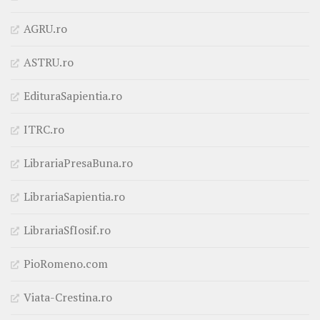
AGRU.ro
ASTRU.ro
EdituraSapientia.ro
ITRC.ro
LibrariaPresaBuna.ro
LibrariaSapientia.ro
LibrariaSfIosif.ro
PioRomeno.com
Viata-Crestina.ro