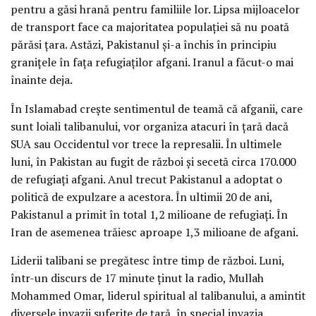
pentru a găsi hrană pentru familiile lor. Lipsa mijloacelor
de transport face ca majoritatea populaţiei să nu poată
părăsi ţara. Astăzi, Pakistanul şi-a închis în principiu
graniţele în faţa refugiaţilor afgani. Iranul a făcut-o mai
înainte deja.
În Islamabad creşte sentimentul de teamă că afganii, care
sunt loiali talibanului, vor organiza atacuri în ţară dacă
SUA sau Occidentul vor trece la represalii. În ultimele
luni, în Pakistan au fugit de război şi secetă circa 170.000
de refugiaţi afgani. Anul trecut Pakistanul a adoptat o
politică de expulzare a acestora. În ultimii 20 de ani,
Pakistanul a primit în total 1,2 milioane de refugiaţi. În
Iran de asemenea trăiesc aproape 1,3 milioane de afgani.
Liderii talibani se pregătesc între timp de război. Luni,
într-un discurs de 17 minute ţinut la radio, Mullah
Mohammed Omar, liderul spiritual al talibanului, a amintit
diversele invazii suferite de ţară, în special invazia