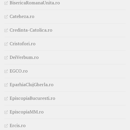
BisericaRomanaUnita.ro
Cateheza.ro
Credinta-Catolica.ro
Cristofori.ro
DeiVerbum.ro
EGCO.ro
EparhiaClujGherla.ro
EpiscopiaBucuresti.ro
EpiscopiaMM.ro
Ercis.ro