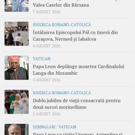
Valea Caselor din Bârsana
7 AUGUST 2026
BISERICA ROMANO-CATOLICĂ
Întâlnirea Episcopului Pál cu tinerii din
Carașova, Nermed și Iabalcea
6 AUGUST 2026
VATICAN
Papa Leon deplânge moartea Cardinalului
Langa din Mozambic
5 AUGUST 2026
BISERICA ROMANO-CATOLICĂ
Dublu jubileu de viață consacrată pentru
două surori morinelliane
5 AUGUST 2026
SEMNALĂRI
/
VATICAN
Papa Leon va vizita Uruguay, Argentina și