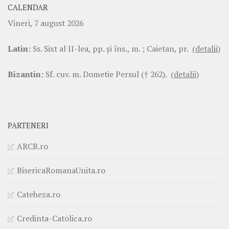
CALENDAR
Vineri, 7 august 2026
Latin:
Ss. Sixt al II-lea, pp. şi îns., m. ; Caietan, pr.
(detalii)
Bizantin:
Sf. cuv. m. Dometie Persul († 262).
(detalii)
PARTENERI
ARCB.ro
BisericaRomanaUnita.ro
Cateheza.ro
Credinta-Catolica.ro