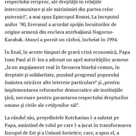
respectului reciproc, ale dreptăţii în relaţiile
intercomunitare şi ale mărinimiei din partea celor
puternici”, a mai spus Episcopul Romei. La începutul
anilor `90, Erevanul a acordat sprijin locuitorilor de
origine armenă din enclava azerbaijiană Nagorno-
Karabak. Atunci a pornit un război, încheiat în 1994.
În final, în aceste timpuri de gravă criză economică, Papa
Ioan Paul al II-lea a adresat un apel autorităţilor armene
„la un angajament real în favoarea binelui comun, în
dreptate şi solidaritate, punând progresul poporului
înaintea oricăror alte interese particulare” şi „pentru
implementarea reformelor democratice ale instituţiile
ţării, necesare pentru garantarea respectului drepturilor
umane şi civile ale cetăţenilor săi”.
La rândul său, preşedintele Kotcharian l-a salutat pe
Papa, amintind de rolul pe care l-a jucat în transformarea
Europei de Est şi a Uniunii Sovietice, care, a spus el, a