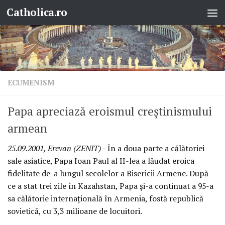
Catholica.ro
Skip to content
ECUMENISM
Papa apreciază eroismul creştinismului
armean
25.09.2001, Erevan (ZENIT)
- În a doua parte a călătoriei
sale asiatice, Papa Ioan Paul al II-lea a lăudat eroica
fidelitate de-a lungul secolelor a Bisericii Armene. După
ce a stat trei zile în Kazahstan, Papa şi-a continuat a 95-a
sa călătorie internaţională în Armenia, fostă republică
sovietică, cu 3,3 milioane de locuitori.