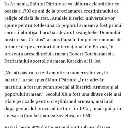
În Armenia, Sfântul Părinte se va alătura celebrărilor cu
ocazia a 1700 de ani de la proclamarea creştinismului ca
religie oficială de stat. „Analele Bisericii universale vor
spune pentru totdeauna că poporul armean a fost primul
care a îmbrăţişat harul şi adevărul Evangheliei Domnului
nostru Isus Cristos”, a spus Papa în timpul ceremoniei de
primire de pe aeroportul internaţional din Erevan, în
prezenţa preşedintelui armean Robert Kotcharian şi a
Patriarhului apostolic armean Karekin al II-lea.
„Voi aţi păstrat cu zel amintirea numeroşilor voştri
martiri”, a mai spus Sfântul Părinte. „Într-adevăr,
martiriul a fost un semn special al Bisericii Armene şi al
poporului armean”. Secolul XX a fost una dintre cele mai
triste perioade pentru creştinismul armean, mai întâi
după genocidul provocat de turci în 1915 şi mai apoi prin
anexarea ţării la Uniunea Sovietică, în 1920.
Astăzi, peste 90% dintre armeni sunt sub ascultarea