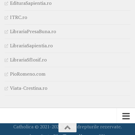
EdituraSapientia.ro
ITRC.ro
LibrariaPresaBuna.ro
LibrariaSapientia.ro
LibrariaSfIosif.ro
PioRomeno.com
Viata-Crestina.ro
Catholica © 2021-2026. Toate drepturile rezervate.