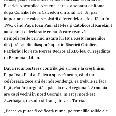
Bisericii Apostolice Armene, care s-a separat de Roma
după Conciliul de la Calcedon din anul 451. Un pas
important pe calea rezolvării diferendelor a fost făcut în
1996, când Papa Ioan Paul al II-lea şi Catolicosul Karekin I
au semnat o declaraţie comună care rezolvă
neînţelegerile privind natura lui Isus. Restul armenilor
din ţară sau din diasporă aparţin Bisericii Catolice.
Patriarhul lor este Nerses Bedros al XIX-lea, cu reşedinţa
în Bzummar, Liban.
După recunoaşterea contribuţiei armene la creştinism,
Papa Ioan Paul al II-lea a spus că acum, când ţara
celebrează zece ani de independenţă, ea trebuie să facă
faţă „căutării urgentă a păcii la nivel regional”. Armenia
are ca şi vecini în nord Georgia, în est şi nord-est
Azerbaijan, în sud-est Iran şi în vest Turcia.
„Pacea va putea fi edificată numai pe temeliile solide ale