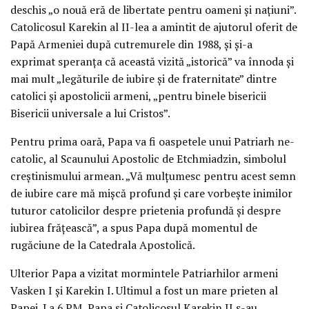
deschis „o nouă eră de libertate pentru oameni şi naţiuni”.
Catolicosul Karekin al II-lea a amintit de ajutorul oferit de
Papă Armeniei după cutremurele din 1988, şi şi-a
exprimat speranţa că această vizită „istorică” va înnoda şi
mai mult „legăturile de iubire şi de fraternitate” dintre
catolici şi apostolicii armeni, „pentru binele bisericii
Bisericii universale a lui Cristos”.
Pentru prima oară, Papa va fi oaspetele unui Patriarh ne-
catolic, al Scaunului Apostolic de Etchmiadzin, simbolul
creştinismului armean. „Vă mulţumesc pentru acest semn
de iubire care mă mişcă profund şi care vorbeşte inimilor
tuturor catolicilor despre prietenia profundă şi despre
iubirea frăţească”, a spus Papa după momentul de
rugăciune de la Catedrala Apostolică.
Ulterior Papa a vizitat mormintele Patriarhilor armeni
Vasken I şi Karekin I. Ultimul a fost un mare prieten al
Papei. La 6 PM, Papa şi Catolicosul Karekin II s-au