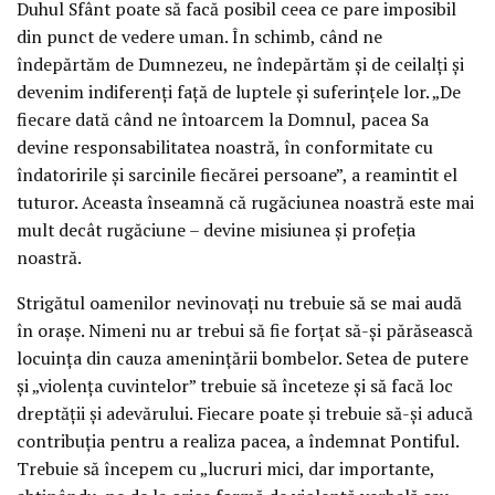
Duhul Sfânt poate să facă posibil ceea ce pare imposibil
din punct de vedere uman. În schimb, când ne
îndepărtăm de Dumnezeu, ne îndepărtăm și de ceilalți și
devenim indiferenți față de luptele și suferințele lor. „De
fiecare dată când ne întoarcem la Domnul, pacea Sa
devine responsabilitatea noastră, în conformitate cu
îndatoririle și sarcinile fiecărei persoane”, a reamintit el
tuturor. Aceasta înseamnă că rugăciunea noastră este mai
mult decât rugăciune – devine misiunea și profeția
noastră.
Strigătul oamenilor nevinovați nu trebuie să se mai audă
în orașe. Nimeni nu ar trebui să fie forțat să-și părăsească
locuința din cauza amenințării bombelor. Setea de putere
și „violența cuvintelor” trebuie să înceteze și să facă loc
dreptății și adevărului. Fiecare poate și trebuie să-și aducă
contribuția pentru a realiza pacea, a îndemnat Pontiful.
Trebuie să începem cu „lucruri mici, dar importante,