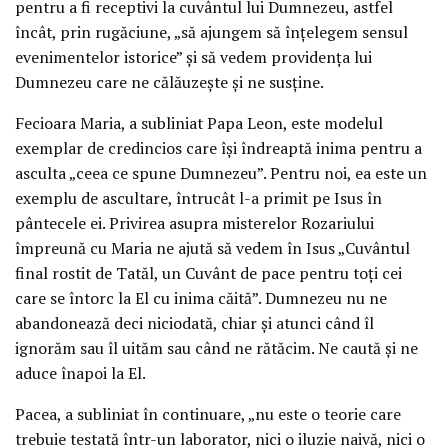
pentru a fi receptivi la cuvântul lui Dumnezeu, astfel
încât, prin rugăciune, „să ajungem să înțelegem sensul
evenimentelor istorice” și să vedem providența lui
Dumnezeu care ne călăuzește și ne susține.
Fecioara Maria, a subliniat Papa Leon, este modelul
exemplar de credincios care își îndreaptă inima pentru a
asculta „ceea ce spune Dumnezeu”. Pentru noi, ea este un
exemplu de ascultare, întrucât l-a primit pe Isus în
pântecele ei. Privirea asupra misterelor Rozariului
împreună cu Maria ne ajută să vedem în Isus „Cuvântul
final rostit de Tatăl, un Cuvânt de pace pentru toți cei
care se întorc la El cu inima căită”. Dumnezeu nu ne
abandonează deci niciodată, chiar și atunci când îl
ignorăm sau îl uităm sau când ne rătăcim. Ne caută și ne
aduce înapoi la El.
Pacea, a subliniat în continuare, „nu este o teorie care
trebuie testată într-un laborator, nici o iluzie naivă, nici o