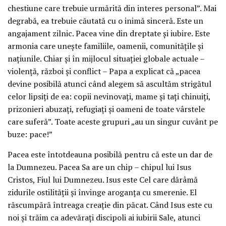
chestiune care trebuie urmărită din interes personal”. Mai
degrabă, ea trebuie căutată cu o inimă sinceră. Este un
angajament zilnic. Pacea vine din dreptate și iubire. Este
armonia care unește familiile, oamenii, comunitățile și
națiunile. Chiar și în mijlocul situației globale actuale –
violență, război și conflict – Papa a explicat că „pacea
devine posibilă atunci când alegem să ascultăm strigătul
celor lipsiți de ea: copii nevinovați, mame și tați chinuiți,
prizonieri abuzați, refugiați și oameni de toate vârstele
care suferă”. Toate aceste grupuri „au un singur cuvânt pe
buze: pace!”
Pacea este întotdeauna posibilă pentru că este un dar de
la Dumnezeu. Pacea Sa are un chip – chipul lui Isus
Cristos, Fiul lui Dumnezeu. Isus este Cel care dărâmă
zidurile ostilității și învinge aroganța cu smerenie. El
răscumpără întreaga creație din păcat. Când Isus este cu
noi și trăim ca adevărați discipoli ai iubirii Sale, atunci