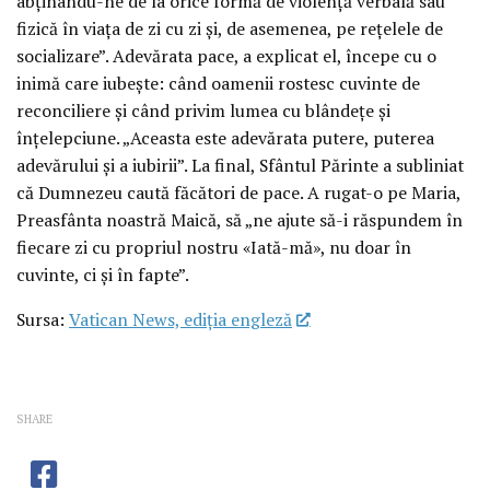
abținându-ne de la orice formă de violență verbală sau
fizică în viața de zi cu zi și, de asemenea, pe rețelele de
socializare”. Adevărata pace, a explicat el, începe cu o
inimă care iubește: când oamenii rostesc cuvinte de
reconciliere și când privim lumea cu blândețe și
înțelepciune. „Aceasta este adevărata putere, puterea
adevărului și a iubirii”. La final, Sfântul Părinte a subliniat
că Dumnezeu caută făcători de pace. A rugat-o pe Maria,
Preasfânta noastră Maică, să „ne ajute să-i răspundem în
fiecare zi cu propriul nostru «Iată-mă», nu doar în
cuvinte, ci și în fapte”.
Sursa:
Vatican News, ediția engleză
SHARE