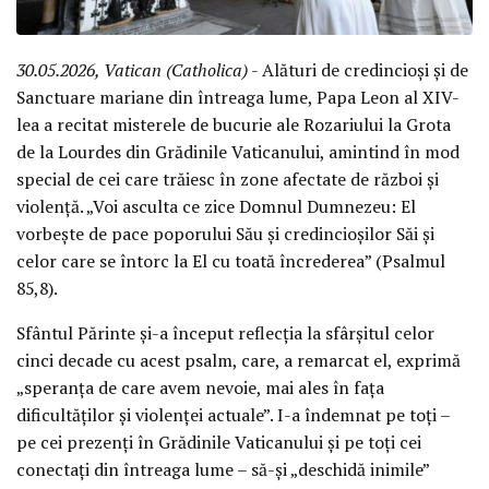
30.05.2026, Vatican (Catholica)
- Alături de credincioși și de
Sanctuare mariane din întreaga lume, Papa Leon al XIV-
lea a recitat misterele de bucurie ale Rozariului la Grota
de la Lourdes din Grădinile Vaticanului, amintind în mod
special de cei care trăiesc în zone afectate de război și
violență. „Voi asculta ce zice Domnul Dumnezeu: El
vorbește de pace poporului Său și credincioșilor Săi și
celor care se întorc la El cu toată încrederea” (Psalmul
85,8).
Sfântul Părinte și-a început reflecția la sfârșitul celor
cinci decade cu acest psalm, care, a remarcat el, exprimă
„speranța de care avem nevoie, mai ales în fața
dificultăților și violenței actuale”. I-a îndemnat pe toți –
pe cei prezenți în Grădinile Vaticanului și pe toți cei
conectați din întreaga lume – să-și „deschidă inimile”