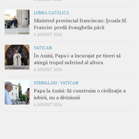
LUMEA CATOLICĂ
Ministrul provincial franciscan: Școala Sf.
Francisc predă Evanghelia păcii
6 AUGUST 2026
VATICAN
În Assisi, Papa i-a încurajat pe tineri să
atingă trupul suferind al altora
6 AUGUST 2026
SEMNALĂRI
/
VATICAN
Papa la Assisi: Să construim o civilizație a
iubirii, nu a diviziunii
6 AUGUST 2026