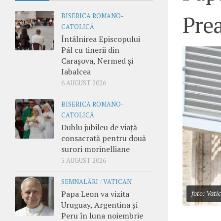
Pre
BISERICA ROMANO-
CATOLICĂ
Întâlnirea Episcopului
Pál cu tinerii din
Carașova, Nermed și
Iabalcea
6 AUGUST 2026
BISERICA ROMANO-
CATOLICĂ
Dublu jubileu de viață
consacrată pentru două
surori morinelliane
5 AUGUST 2026
SEMNALĂRI
/
VATICAN
Papa Leon va vizita
foto: Vati
Uruguay, Argentina și
Peru în luna noiembrie