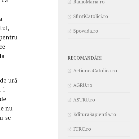
RadioMaria.ro
SfintiCatolici.ro
a
tul,
Spovada.ro
 pentru
 ce
la
RECOMANDĂRI
ActiuneaCatolica.ro
 de ură
AGRU.ro
-l
ide
ASTRU.ro
ne nu
EdituraSapientia.ro
u-se
ITRC.ro