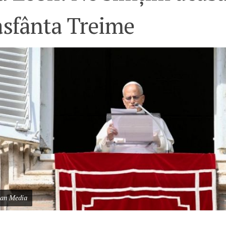
asfânta Treime
can Media