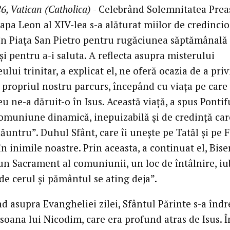
6, Vatican (Catholica)
- Celebrând Solemnitatea Preas
apa Leon al XIV-lea s-a alăturat miilor de credincio
în Piața San Pietro pentru rugăciunea săptămânală
i pentru a-i saluta. A reflecta asupra misterului
ui trinitar, a explicat el, ne oferă ocazia de a priv
a propriul nostru parcurs, începând cu viața pe care
ne-a dăruit-o în Isus. Această viață, a spus Pontifu
comuniune dinamică, inepuizabilă și de credință car
ăuntru”. Duhul Sfânt, care îi unește pe Tatăl și pe F
în inimile noastre. Prin aceasta, a continuat el, Bise
un Sacrament al comuniunii, un loc de întâlnire, iub
de cerul și pământul se ating deja”.
d asupra Evangheliei zilei, Sfântul Părinte s-a îndr
soana lui Nicodim, care era profund atras de Isus. Î