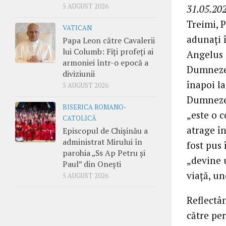
5 AUGUST 2026
31.05.202
Treimi, P
VATICAN
adunați 
Papa Leon către Cavalerii
lui Columb: Fiți profeți ai
Angelus ș
armoniei într-o epocă a
Dumnezeul
diviziunii
înapoi l
5 AUGUST 2026
Dumnezeu 
BISERICA ROMANO-
„este o 
CATOLICĂ
atrage în
Episcopul de Chișinău a
administrat Mirului în
fost pus 
parohia „Ss Ap Petru și
„devine 
Paul” din Onești
viață, un
5 AUGUST 2026
Reflectân
către per