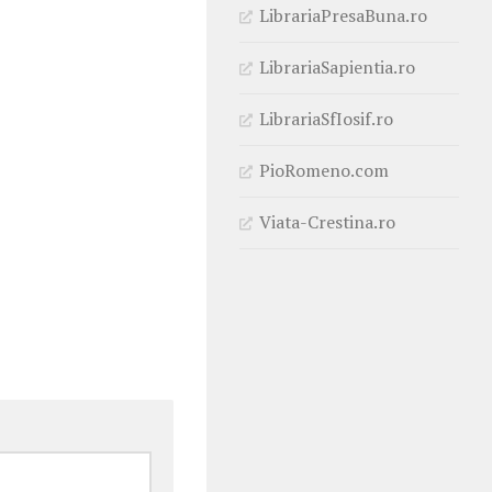
LibrariaPresaBuna.ro
LibrariaSapientia.ro
LibrariaSfIosif.ro
PioRomeno.com
Viata-Crestina.ro