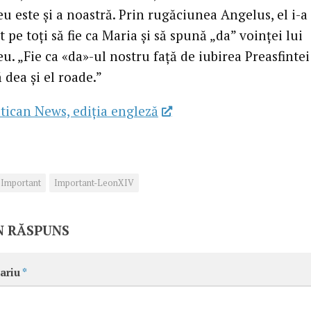
 este și a noastră. Prin rugăciunea Angelus, el i-a
pe toți să fie ca Maria și să spună „da” voinței lui
. „Fie ca «da»-ul nostru față de iubirea Preasfintei
 dea și el roade.”
tican News, ediția engleză
Important
Important-LeonXIV
N RĂSPUNS
ariu
*