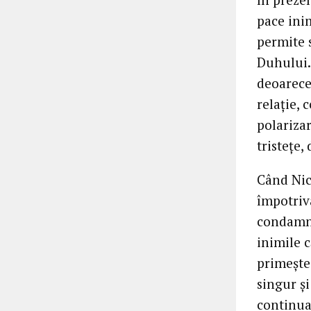
pace inim
permite s
Duhului.”
deoarece
relație, 
polarizar
tristețe,
Când Nic
împotriva
condamna
inimile c
primește
singur și
continuat