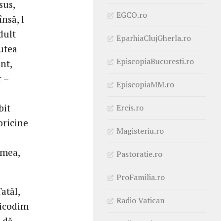
sus,
EGCO.ro
nsă, l-
dult
EparhiaClujGherla.ro
utea
EpiscopiaBucuresti.ro
nt,
 –
EpiscopiaMM.ro
bit
Ercis.ro
oricine
Magisteriu.ro
umea,
Pastoratie.ro
ProFamilia.ro
atăl,
Radio Vatican
Nicodim
a dă