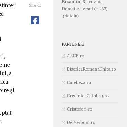
Bizantin:
Sf. cuv. m.
fintei
SHARE
Dometie Persul († 262).
și
(detalii)
i
PARTENERI
ARCB.ro
l,
e ne
BisericaRomanaUnita.ro
iul, a
rica
Cateheza.ro
ire și
Credinta-Catolica.ro
Cristofori.ro
eptat
n
DeiVerbum.ro