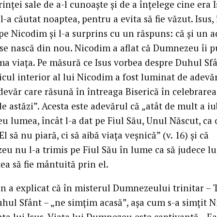
inței sale de a-l cunoaște și de a înțelege cine era I
-a căutat noaptea, pentru a evita să fie văzut. Isus, î
pe Nicodim și l-a surprins cu un răspuns: că și un a
 se nască din nou. Nicodim a aflat că Dumnezeu îi p
ma viața. Pe măsură ce Isus vorbea despre Duhul Sfâ
cul interior al lui Nicodim a fost luminat de adevăr
devăr care răsună în întreaga Biserică în celebrarea
e astăzi”. Acesta este adevărul că „atât de mult a iu
 lumea, încât l-a dat pe Fiul Său, Unul Născut, ca 
El să nu piară, ci să aibă viața veșnică” (v. 16) și că
u nu l-a trimis pe Fiul Său în lume ca să judece l
ea să fie mântuită prin el.
n a explicat că în misterul Dumnezeului trinitar – T
Duhul Sfânt – „ne simțim acasă”, așa cum s-a simțit 
ța lui Isus. Viața lui Dumnezeu este captivantă. „E