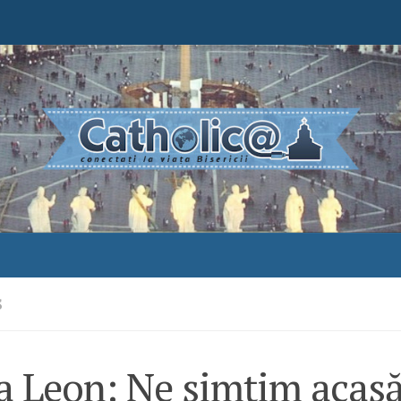
S
a Leon: Ne simțim acasă