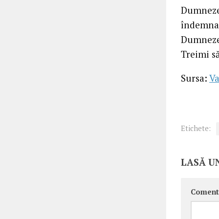
Dumnezeu
îndemnat 
Dumnezeu
Treimi să
Sursa:
Va
Etichete:
LASĂ U
Coment