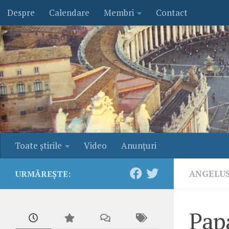
Despre
Calendare
Membri
Contact
Skip to content
Toate ştirile
Video
Anunţuri
ANGELU
URMĂREȘTE:
Pap