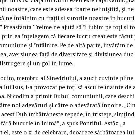
ii noastre, care este adesea foarte neliniștită, și ne
ă ne întâlnim cu frații și surorile noastre în bucuri
 Preasfânta Treime ne ajută să îi iubim pe toți și to
 prin ea înțelegem că fiecare lucru creat este făcut
comuniune și întâlnire. Pe de altă parte, învățăm de
ea, aversiunea față de diversitate și diviziunea duc 
 distrugere și un gol în lume.
odim, membru al Sinedriului, a auzit cuvinte pline
 lui Isus, i-a provocat pe toți să asculte înainte de a
. Nicodim a primit Duhul comuniunii, care desch
ătre noi adevăruri și către o adevărată înnoire. „Ci
 acest Duh îmbătrânește repede, în tristețe, simțind
 fără bucurie în inimă”, a spus Pontiful. Astăzi, a
 el, este o zi de celebrare, deoarece sărbătoarea lui