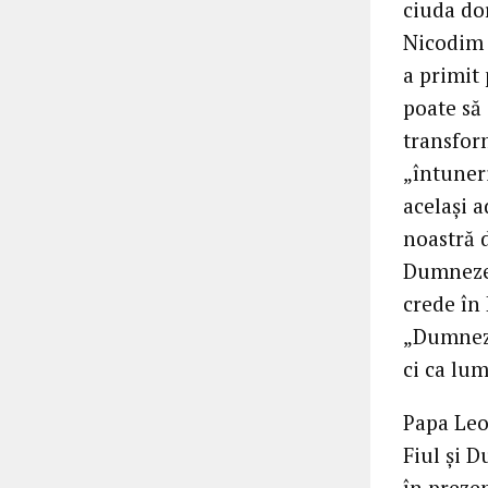
ciuda dor
Nicodim l
a primit 
poate să
transfor
„întuneri
același a
noastră d
Dumnezeu
crede în 
„Dumneze
ci ca lum
Papa Leo
Fiul și 
în prezen