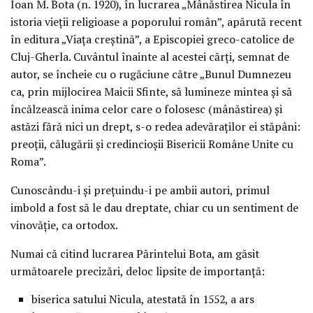
Ioan M. Bota (n. 1920), în lucrarea „Mânăstirea Nicula în
istoria vieţii religioase a poporului român”, apărută recent
în editura „Viaţa creştină”, a Episcopiei greco-catolice de
Cluj-Gherla. Cuvântul înainte al acestei cărţi, semnat de
autor, se încheie cu o rugăciune către „Bunul Dumnezeu
ca, prin mijlocirea Maicii Sfinte, să lumineze mintea şi să
încălzească inima celor care o folosesc (mânăstirea) şi
astăzi fără nici un drept, s-o redea adevăraţilor ei stăpâni:
preoţii, călugării şi credincioşii Bisericii Române Unite cu
Roma”.
Cunoscându-i şi preţuindu-i pe ambii autori, primul
imbold a fost să le dau dreptate, chiar cu un sentiment de
vinovăţie, ca ortodox.
Numai că citind lucrarea Părintelui Bota, am găsit
următoarele precizări, deloc lipsite de importanţă:
biserica satului Nicula, atestată în 1552, a ars