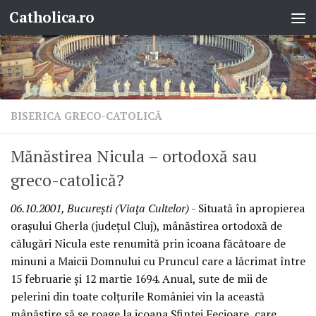
Catholica.ro
Skip to content
BISERICA GRECO-CATOLICĂ
Mănăstirea Nicula – ortodoxă sau
greco-catolică?
06.10.2001, Bucureşti (Viaţa Cultelor)
- Situată în apropierea
oraşului Gherla (judeţul Cluj), mânăstirea ortodoxă de
călugări Nicula este renumită prin icoana făcătoare de
minuni a Maicii Domnului cu Pruncul care a lăcrimat între
15 februarie şi 12 martie 1694. Anual, sute de mii de
pelerini din toate colţurile României vin la această
mânăstire să se roage la icoana Sfintei Fecioare, care