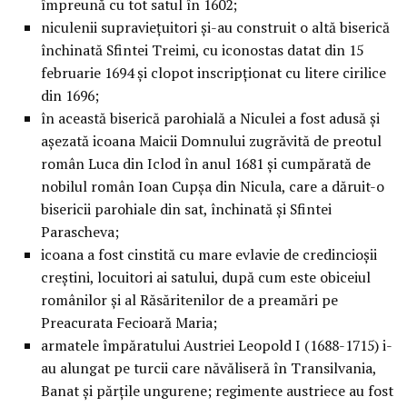
împreună cu tot satul în 1602;
niculenii supravieţuitori şi-au construit o altă biserică
închinată Sfintei Treimi, cu iconostas datat din 15
februarie 1694 şi clopot inscripţionat cu litere cirilice
din 1696;
în această biserică parohială a Niculei a fost adusă şi
aşezată icoana Maicii Domnului zugrăvită de preotul
român Luca din Iclod în anul 1681 şi cumpărată de
nobilul român Ioan Cupşa din Nicula, care a dăruit-o
bisericii parohiale din sat, închinată şi Sfintei
Parascheva;
icoana a fost cinstită cu mare evlavie de credincioşii
creştini, locuitori ai satului, după cum este obiceiul
românilor şi al Răsăritenilor de a preamări pe
Preacurata Fecioară Maria;
armatele împăratului Austriei Leopold I (1688-1715) i-
au alungat pe turcii care năvăliseră în Transilvania,
Banat şi părţile ungurene; regimente austriece au fost