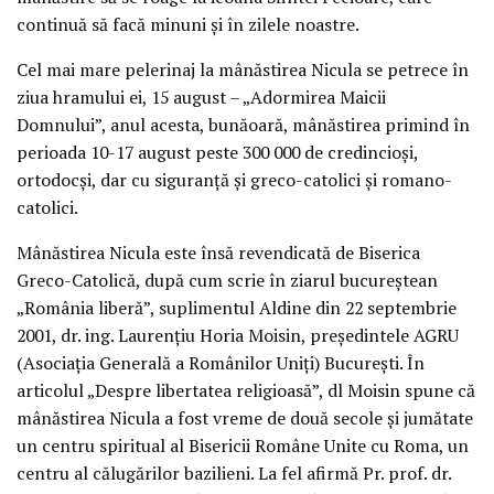
continuă să facă minuni şi în zilele noastre.
Cel mai mare pelerinaj la mânăstirea Nicula se petrece în
ziua hramului ei, 15 august – „Adormirea Maicii
Domnului”, anul acesta, bunăoară, mânăstirea primind în
perioada 10-17 august peste 300 000 de credincioşi,
ortodocşi, dar cu siguranţă şi greco-catolici şi romano-
catolici.
Mânăstirea Nicula este însă revendicată de Biserica
Greco-Catolică, după cum scrie în ziarul bucureştean
„România liberă”, suplimentul Aldine din 22 septembrie
2001, dr. ing. Laurenţiu Horia Moisin, preşedintele AGRU
(Asociaţia Generală a Românilor Uniţi) Bucureşti. În
articolul „Despre libertatea religioasă”, dl Moisin spune că
mânăstirea Nicula a fost vreme de două secole şi jumătate
un centru spiritual al Bisericii Române Unite cu Roma, un
centru al călugărilor bazilieni. La fel afirmă Pr. prof. dr.