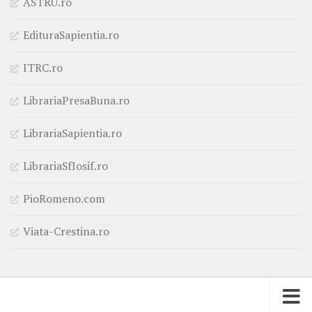
ASTRU.ro
EdituraSapientia.ro
ITRC.ro
LibrariaPresaBuna.ro
LibrariaSapientia.ro
LibrariaSfIosif.ro
PioRomeno.com
Viata-Crestina.ro