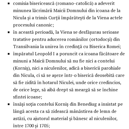
comisia bisericească (romano-catolică) a adeverit
minunea lăcrimării Maicii Domnului din icoana de la
Nicula şi a trimis Curţii împărăteşti de la Viena actele
procesului canonic;
în această perioadă, la Viena se desfăşurau serioase
tratative pentru aducerea românilor (ortodocşi) din
Transilvania la unirea în credinţă cu Biserica Romei;
împăratul Leopold I a poruncit ca icoana făcătoare de
minuni a Maicii Domnului să nu fie nici a contelui
(Korniş), nici a niculenilor, adică a bisericii parohiale
din Nicula, ci să se aşeze într-o biserică deosebită care
să fie zidită în hotarul Niculei, unde orice credincios,
de orice lege, să aibă drept să meargă să se închine
sfintei icoane;
însăşi soţia contelui Korniş din Benediug a insistat pe
lângă acesta ca să zidească mânăstirea de lemn de
astăzi, cu ajutorul material şi bănesc al niculenilor,
între 1700 şi 1705;