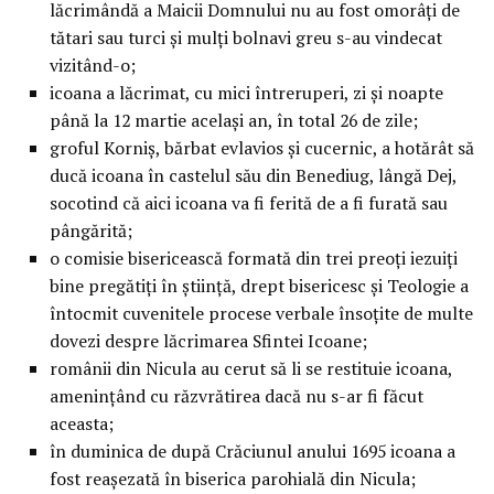
lăcrimândă a Maicii Domnului nu au fost omorâţi de
tătari sau turci şi mulţi bolnavi greu s-au vindecat
vizitând-o;
icoana a lăcrimat, cu mici întreruperi, zi şi noapte
până la 12 martie acelaşi an, în total 26 de zile;
groful Korniş, bărbat evlavios şi cucernic, a hotărât să
ducă icoana în castelul său din Benediug, lângă Dej,
socotind că aici icoana va fi ferită de a fi furată sau
pângărită;
o comisie bisericească formată din trei preoţi iezuiţi
bine pregătiţi în ştiinţă, drept bisericesc şi Teologie a
întocmit cuvenitele procese verbale însoţite de multe
dovezi despre lăcrimarea Sfintei Icoane;
românii din Nicula au cerut să li se restituie icoana,
ameninţând cu răzvrătirea dacă nu s-ar fi făcut
aceasta;
în duminica de după Crăciunul anului 1695 icoana a
fost reaşezată în biserica parohială din Nicula;