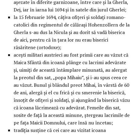
aşezate în diferite garnizoane, între care şi la Gherla,
Dej, iar în iarna lui 1694 şi în satele din jurul Gherlei;
la 15 februarie 1694, câţiva ofiţeri şi soldaţi romano-
catolici din regimentul de călăraşi Hohenzollern de la
Gherla s-au dus la Nicula şi au dorit să vadă biserica
de aici, pentru că în ţara lor nu erau biserici
răsăritene (ortodoxe);
aceşti militari austrieci au fost primii care au văzut că
Maica Sfântă din icoană plânge cu lacrimi adevărate
şi, uimiţi de această întâmplare minunată, au alergat
la preotul din sat, „popa Mihaiu”, şi i-au spus ceea ce
au văzut. Bunul şi blândul preot Mihai, în vârstă de 60
de ani, alergă şi el cu frică şi cu smerenie la biserică,
însoţit de ofiţeri şi soldaţi, şi ajungând la biserică văzu
că icoana lăcrimează cu adevărat. Femeile din sat,
sosite de faţă la această minune, ştergeau lacrimile de
pe faţa Maicii Domnului, care însă nu încetau;
tradiţia susţine că cei care au vizitat icoana