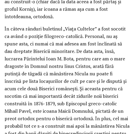
au construit-o (chiar dacă la data aceea a fost părtaş şi
groful Korniş), iar icoana a rămas aşa cum a fost
întotdeauna, ortodoxă.
În câteva rânduri buletinul „Viaţa Cultelor” a fost socotit
ca având o poziţie filogreco-catolică. Personal, nu aş
spune asta, ci numai că mai adesea am fost înclinată să
dau dreptate Bisericii minoritare. De data asta, însă,
lucrarea Părintelui Ioan M. Bota, pentru care am o mare
dragoste în Domnul nostru Iisus Cristos, arată fără
putinţă de tăgadă că mânăstirea Nicula nu poate fi
înscrisă pe lista locaşurilor de cult pe care şi le dispută şi
acum cele două Biserici româneşti. Şi aceasta pentru că
socotim că mai importantă decât zidurile noii biserici
construită în 1876-1879, sub Episcopul greco-catolic
Mihail Pavel, este icoana Maicii Domnului, pictată de un
preot ortodox pentru o biserică ortodoxă. În plus, cel mai
probabil tot ce s-a construit mai apoi la mânăstirea Nicula
a fost din banii dăruiţi de binecredincioşii creştini pentru