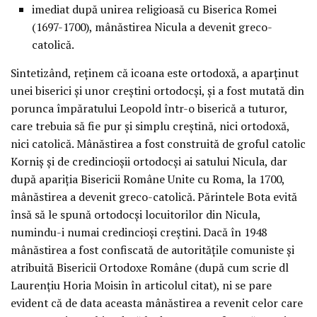
imediat după unirea religioasă cu Biserica Romei
(1697-1700), mânăstirea Nicula a devenit greco-
catolică.
Sintetizând, reţinem că icoana este ortodoxă, a aparţinut
unei biserici şi unor creştini ortodocşi, şi a fost mutată din
porunca împăratului Leopold într-o biserică a tuturor,
care trebuia să fie pur şi simplu creştină, nici ortodoxă,
nici catolică. Mânăstirea a fost construită de groful catolic
Korniş şi de credincioşii ortodocşi ai satului Nicula, dar
după apariţia Bisericii Române Unite cu Roma, la 1700,
mânăstirea a devenit greco-catolică. Părintele Bota evită
însă să le spună ortodocşi locuitorilor din Nicula,
numindu-i numai credincioşi creştini. Dacă în 1948
mânăstirea a fost confiscată de autorităţile comuniste şi
atribuită Bisericii Ortodoxe Române (după cum scrie dl
Laurenţiu Horia Moisin în articolul citat), ni se pare
evident că de data aceasta mânăstirea a revenit celor care