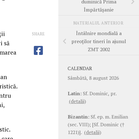
duminică Prima
Împărtăşanie
MATERIALUL ANTERIOR
Întâlnire mondială a
ii
SHARE
preoţilor tineri în ajunul
i să
ZMT 2002
hemarea
CALENDAR
San
Sâmbătă, 8 august 2026
istică.
Latin:
Sf. Dominic, pr.
entru
(detalii)
i,
Bizantin:
Sf. ep. m. Emilian
(sec. VIII); [Sf. Dominic (†
tic.
1221)].
(detalii)
n care