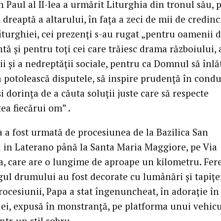
 Paul al II-lea a urmărit Liturghia din tronul său, p
 dreaptă a altarului, în faţa a zeci de mii de credinci
iturghiei, cei prezenţi s-au rugat „pentru oamenii 
tă şi pentru toţi cei care trăiesc drama războiului, 
i şi a nedreptăţii sociale, pentru ca Domnul să înlă
ă potolească disputele, să inspire prudenţă în condu
 dorinţa de a căuta soluţii juste care să respecte
ea fiecărui om” .
a a fost urmată de procesiunea de la Bazilica San
 in Laterano până la Santa Maria Maggiore, pe Via
, care are o lungime de aproape un kilometru. Fere
ul drumului au fost decorate cu lumânări şi tapiţer
ocesiunii, Papa a stat îngenuncheat, în adoraţie în
iei, expusă în monstranţă, pe platforma unui vehicu
ntr-un stil sobru.