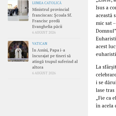
LUMEA CATOLICĂ
Isus a co
Ministrul provincial
această s
franciscan: Școala Sf.
Francisc predă
mic sat –
Evanghelia păcii
Domnul”,
6 AUGUST 2026
Euharisti
VATICAN
acest luc
În Assisi, Papa i-a
euharisti
încurajat pe tineri să
atingă trupul suferind al
La sfârşi
altora
6 AUGUST 2026
celebrar
i se dăru
lase tras
„Fie ca e
în acela 