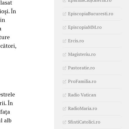
lasat
oşi. În
EpiscopiaBucuresti.ro
din
EpiscopiaMM.ro
a
ture
Ercis.ro
cători,
Magisteriu.ro
Pastoratie.ro
ProFamilia.ro
strele
Radio Vatican
ii. În
RadioMaria.ro
 faţa
l alb
SfintiCatolici.ro