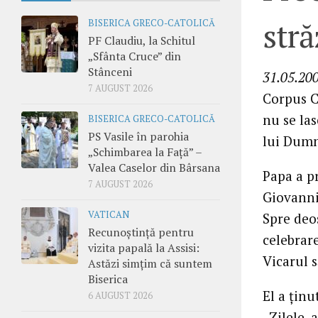
stră
BISERICA GRECO-CATOLICĂ
PF Claudiu, la Schitul
„Sfânta Cruce” din
Stânceni
31.05.20
7 AUGUST 2026
Corpus Ch
nu se la
BISERICA GRECO-CATOLICĂ
PS Vasile în parohia
lui Dumne
„Schimbarea la Față” –
Valea Caselor din Bârsana
Papa a pr
7 AUGUST 2026
Giovanni
VATICAN
Spre deos
Recunoștință pentru
celebrare
vizita papală la Assisi:
Vicarul 
Astăzi simțim că suntem
Biserica
El a ţinu
6 AUGUST 2026
„Zilele, 