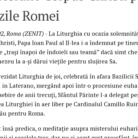
zile Romei
02, Roma (ZENIT)
- La Liturghia cu ocazia solemnităţ
risti, Papa Ioan Paul al II-lea i-a îndemnat pe tiner
se „traşi înapoi de îndoieli sau teamă” dacă simt c
zeu la a-şi dărui vieţile pentru slujirea Sa.
ezidat Liturghia de joi, celebrată în afara Bazilicii 
 in Laterano, mergând apoi într-o procesiune euhar
ebire de anii trecuţi, Sfântul Părinte l-a delegat p
a Liturghiei în aer liber pe Cardinalul Camillo Ruin
său pentru Roma.
t însă predica, o meditaţie asupra misterului euharis
anii şi secolele trec, dar nu şi acest gest preasfânt, î