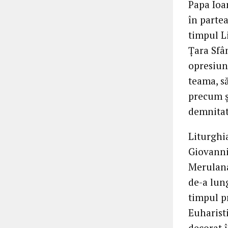
Papa Ioan
în partea
timpul L
Ţara Sfân
opresiuni
teama, s
precum şi
demnitat
Liturghi
Giovanni
Merulana
de-a lung
timpul pr
Euharist
decorat î