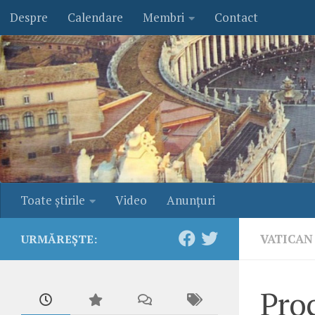
Despre
Calendare
Membri
Contact
Skip to content
Toate ştirile
Video
Anunţuri
VATICAN
URMĂREȘTE:
Proc