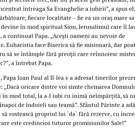
ncentrat întreaga Sa Evanghelie a iubirii”, a spus el.
ărbătoare, fiecare localitate – fie ea un oraş mare s
 devine în mod spiritual Sion, Ierusalimul care îl l
 a continuat Papa. „Aceşti oameni au nevoie de
e. Euharistia face Biserica să fie misionară, dar poa
ru să se întâmple fără preoţii care reînnoiesc miste
c?”, a întrebat Papa.
t, Papa Ioan Paul al II-lea s-a adresat tinerilor preze
e: „Dacă oricare dintre voi simte chemarea Domnulu
i în mod total, la a-l iubi cu inimă neîmpărţită, să n
 înapoi de îndoieli sau teamă”. Sfântul Părinte a ad
l să rostească propriul lui `da` fără rezerve, cu încr
care este credincios tuturor promisiunilor Sale!”