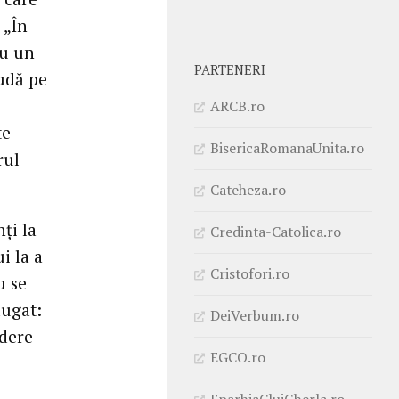
 „În
au un
PARTENERI
audă pe
ARCB.ro
te
BisericaRomanaUnita.ro
rul
Cateheza.ro
nţi la
Credinta-Catolica.ro
i la a
Cristofori.ro
u se
ăugat:
DeiVerbum.ro
edere
EGCO.ro
EparhiaClujGherla.ro