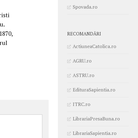
Spovada.ro
isti
u.
1870,
RECOMANDĂRI
rul
ActiuneaCatolica.ro
AGRU.ro
ASTRU.ro
EdituraSapientia.ro
ITRC.ro
LibrariaPresaBuna.ro
LibrariaSapientia.ro