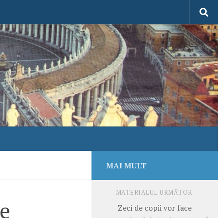
MAI MULT
MATERIALUL URMĂTOR
pe
Zeci de copii vor face