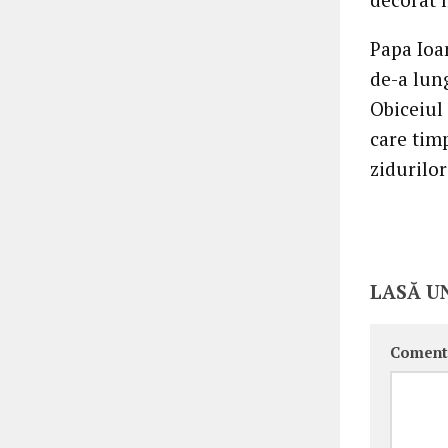
Papa Ioa
de-a lung
Obiceiul
care timp
zidurilor
LASĂ U
Coment