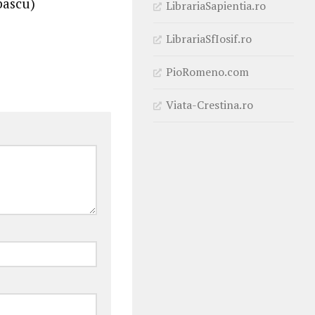
ubascu)
LibrariaSapientia.ro
LibrariaSfIosif.ro
PioRomeno.com
Viata-Crestina.ro