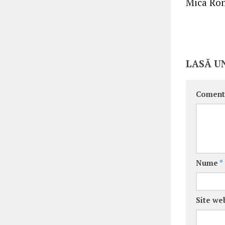
Mica Roma
LASĂ U
Coment
Nume
*
Site we