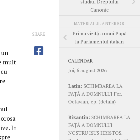
studiul Dreptului
Canonic
MATERIALUL ANTERIOR
Prima vizită a unui Papă
SHARE
la Parlamentul italian
t un
CALENDAR
e mult
Joi, 6 august 2026
 cu
re
Latin:
SCHIMBAREA LA
FAŢĂ A DOMNULUI Fer.
Octavian, ep.
(detalii)
mul
Bizantin:
SCHIMBAREA LA
lorosa
FAŢĂ A DOMNULUI
ve. In
NOSTRU ISUS HRISTOS.
spre