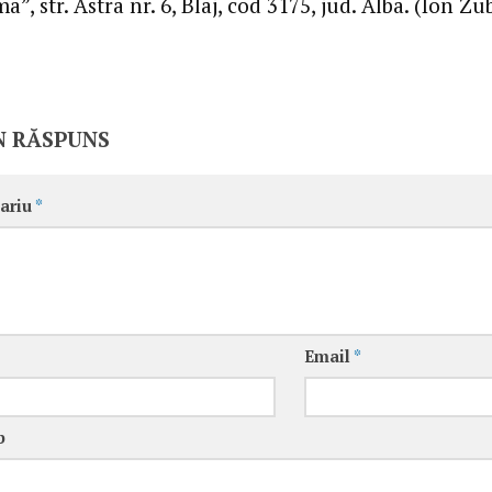
”, str. Astra nr. 6, Blaj, cod 3175, jud. Alba. (Ion Z
N RĂSPUNS
ariu
*
Email
*
b