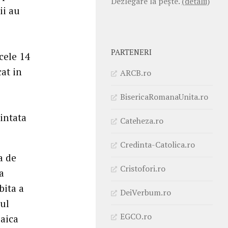
Dezlegare la pește.
(detalii)
ii au
i
PARTENERI
cele 14
at in
ARCB.ro
BisericaRomanaUnita.ro
intata
Cateheza.ro
Credinta-Catolica.ro
a de
Cristofori.ro
a
bita a
DeiVerbum.ro
xul
EGCO.ro
laica