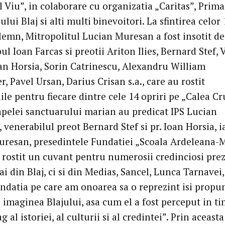
 Viu”, in colaborare cu organizatia „Caritas”, Prima
lui Blaj si alti multi binevoitori. La sfintirea celor 
 lemn, Mitropolitul Lucian Muresan a fost insotit de
l Ioan Farcas si preotii Ariton Ilies, Bernard Stef, V
an Horsia, Sorin Catrinescu, Alexandru William
er, Pavel Ursan, Darius Crisan s.a., care au rostit
le pentru fiecare dintre cele 14 opriri pe „Calea Cru
capelei sanctuarului marian au predicat IPS Lucian
venerabilul preot Bernard Stef si pr. Ioan Horsia, ia
uresan, presedintele Fundatiei „Scoala Ardeleana-
 rostit un cuvant pentru numerosii credinciosi pre
 din Blaj, ci si din Medias, Sancel, Lunca Tarnavei,
Fundatia pe care am onoarea sa o reprezint isi propu
 imaginea Blajului, asa cum el a fost perceput in ti
 al istoriei, al culturii si al credintei”. Prin aceasta