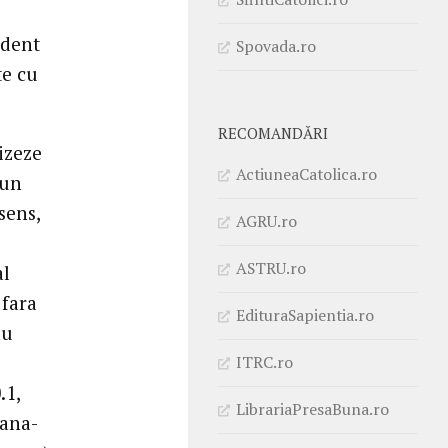
ndent
Spovada.ro
te cu
RECOMANDĂRI
izeze
ActiuneaCatolica.ro
 un
sens,
AGRU.ro
ASTRU.ro
al
 fara
EdituraSapientia.ro
au
ITRC.ro
.1,
LibrariaPresaBuna.ro
eana-