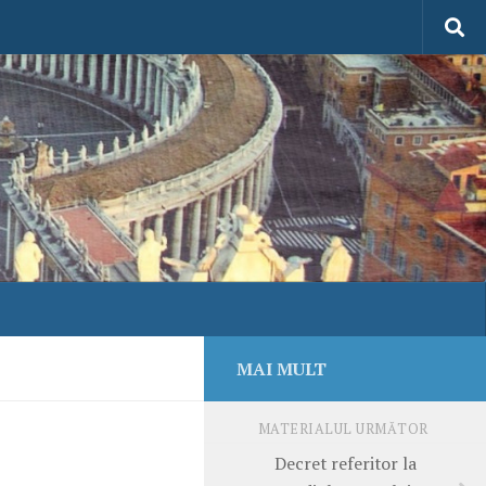
MAI MULT
MATERIALUL URMĂTOR
Decret referitor la