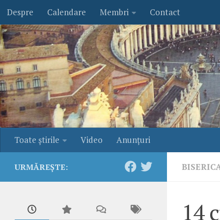
Despre
Calendare
Membri
Contact
Skip to content
Toate ştirile
Video
Anunţuri
BISERIC
URMĂREȘTE:
14 c