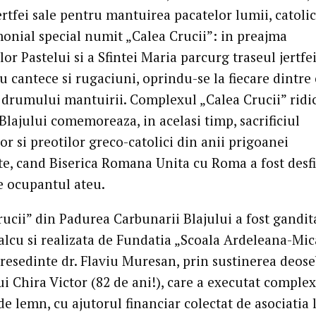
rtfei sale pentru mantuirea pacatelor lumii, catolic
onial special numit „Calea Crucii”: in preajma
lor Pastelui si a Sfintei Maria parcurg traseul jertfe
cu cantece si rugaciuni, oprindu-se la fiecare dintre 
e drumului mantuirii. Complexul „Calea Crucii” ridic
Blajului comemoreaza, in acelasi timp, sacrificiul
or si preotilor greco-catolici din anii prigoanei
e, cand Biserica Romana Unita cu Roma a fost desfi
e ocupantul ateu.
rucii” din Padurea Carbunarii Blajului a fost gandit
alcu si realizata de Fundatia „Scoala Ardeleana-Mic
resedinte dr. Flaviu Muresan, prin sustinerea deose
i Chira Victor (82 de ani!), care a executat comple
de lemn, cu ajutorul financiar colectat de asociatia 