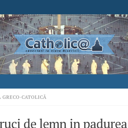
A GRECO-CATOLICĂ
ruci de lemn in padurea