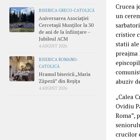
Crucea je
BISERICA GRECO-CATOLICĂ
un cerem
Aniversarea Asociației
sarbatori
Cercetașii Munților la 30
de ani de la înființare –
cristice 
Jubileul ACM
statii al
4 AUGUST 2026
preajma 
BISERICA ROMANO-
episcopil
CATOLICĂ
comunist
Hramul bisericii „Maria
Zăpezii” din Reșița
abuziv d
4 AUGUST 2026
„Calea C
Ovidiu P
Roma”, p
seniorulu
crucilor 