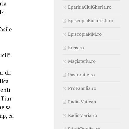
ria
EparhiaClujGherla.ro
14
EpiscopiaBucuresti.ro
asile
EpiscopiaMM.ro
Ercis.ro
cii”.
Magisteriu.ro
r dr.
Pastoratie.ro
Mica
ProFamilia.ro
zenti
 Tiur
Radio Vatican
ne sa
RadioMaria.ro
mp, ca
SfintiCatolici.ro