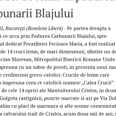
unarii Blajului
2, Bucureşti (România Liberă)
- Pe partea dreapta a
 ce urca prin Padurea Carbunarii Blajului, spre
l dedicat Preasfintei Fecioara Maria, a fost realiza
de 14 cruci lemn, de mari dimensiuni, sfintite nu d
ucian Muresan, Mitropolitul Bisericii Romane Unite
preuna cu un sobor de preoti, in prezenta unui ma
 credinciosi greco-catolici. Crucile de lemn care
 impreuna ceea ce catolicii numesc „Calea Crucii”
 de cele 14 opriri ale Mantuitorului Cristos, in dru
Golgota rastignirii, puncte marcate si azi pe Via Do
salim cu placi de marmura si alte semne comemorati
 calvarului trait de Cristos, acum doua mii de ani, 