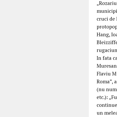
„Rozariul
municipiu
cruci de
protopopu
Hang, Io
Bleizziff
rugaciuni
In fata 
Muresan, 
Flaviu M
Roma”, a
(nu numai
etc.): „
continue
un meleag