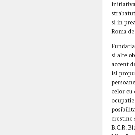
initiativ
strabatu
si in pre
Roma de 
Fundatia
si alte 
accent de
isi propu
persoanel
celor cu 
ocupatie,
posibilit
crestine 
B.C.R. Bl