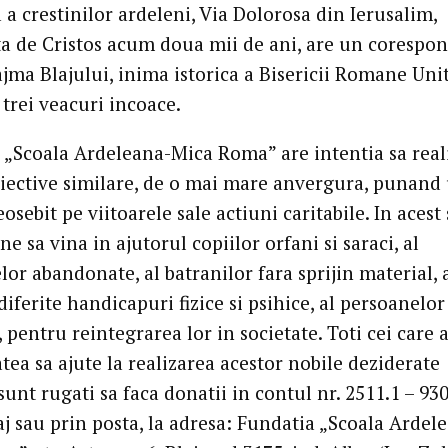
a a crestinilor ardeleni, Via Dolorosa din Ierusalim,
ta de Cristos acum doua mii de ani, are un corespo
ajma Blajului, inima istorica a Bisericii Romane Uni
trei veacuri incoace.
 „Scoala Ardeleana-Mica Roma” are intentia sa real
obiective similare, de o mai mare anvergura, punand
osebit pe viitoarele sale actiuni caritabile. In acest 
ne sa vina in ajutorul copiilor orfani si saraci, al
or abandonate, al batranilor fara sprijin material, 
diferite handicapuri fizice si psihice, al persoanelor
 pentru reintegrarea lor in societate. Toti cei care 
atea sa ajute la realizarea acestor nobile deziderate
sunt rugati sa faca donatii in contul nr. 2511.1 – 930
aj sau prin posta, la adresa: Fundatia „Scoala Ardel