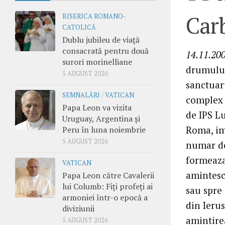
Carb
BISERICA ROMANO-
CATOLICĂ
Dublu jubileu de viață
consacrată pentru două
14.11.200
surori morinelliane
drumului
5 AUGUST 2026
sanctuaru
SEMNALĂRI
/
VATICAN
complex 
Papa Leon va vizita
de IPS L
Uruguay, Argentina și
Roma, im
Peru în luna noiembrie
5 AUGUST 2026
numar de
formeaza
VATICAN
amintesc
Papa Leon către Cavalerii
lui Columb: Fiți profeți ai
sau spre 
armoniei într-o epocă a
din Ieru
diviziunii
amintirea
5 AUGUST 2026