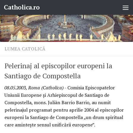
Catholica.ro
Skip to content
LUMEA CATOLICĂ
Pelerinaj al episcopilor europeni la
Santiago de Compostella
08.05.2003, Roma (Catholica)
- Comisia Episcopatelor
Uniunii Europene şi Arhiepiscopul de Santiago de
Compostella, mons. Juliàn Barrio Barrio, au numit
pelerinajul programat pentru aprilie 2004 al episcopilor
europeni la Santiago de Compostella „un drum spiritual
care aminteşte sensul unificării europene”.