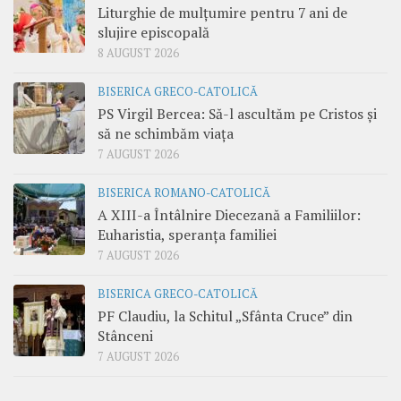
Liturghie de mulțumire pentru 7 ani de
slujire episcopală
8 AUGUST 2026
BISERICA GRECO-CATOLICĂ
PS Virgil Bercea: Să-l ascultăm pe Cristos și
să ne schimbăm viața
7 AUGUST 2026
BISERICA ROMANO-CATOLICĂ
A XIII-a Întâlnire Diecezană a Familiilor:
Euharistia, speranța familiei
7 AUGUST 2026
BISERICA GRECO-CATOLICĂ
PF Claudiu, la Schitul „Sfânta Cruce” din
Stânceni
7 AUGUST 2026