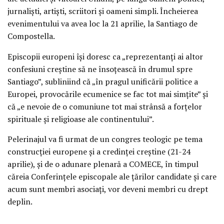
jurnalişti, artişti, scriitori şi oameni simpli. Încheierea
evenimentului va avea loc la 21 aprilie, la Santiago de
Compostella.
Episcopii europeni îşi doresc ca „reprezentanţi ai altor
confesiuni creştine să ne însoţească în drumul spre
Santiago”, subliniind că „în pragul unificării politice a
Europei, provocările ecumenice se fac tot mai simţite” şi
că „e nevoie de o comuniune tot mai strânsă a forţelor
spirituale şi religioase ale continentului”.
Pelerinajul va fi urmat de un congres teologic pe tema
construcţiei europene şi a credinţei creştine (21-24
aprilie), şi de o adunare plenară a COMECE, în timpul
căreia Conferinţele episcopale ale ţărilor candidate şi care
acum sunt membri asociaţi, vor deveni membri cu drept
deplin.