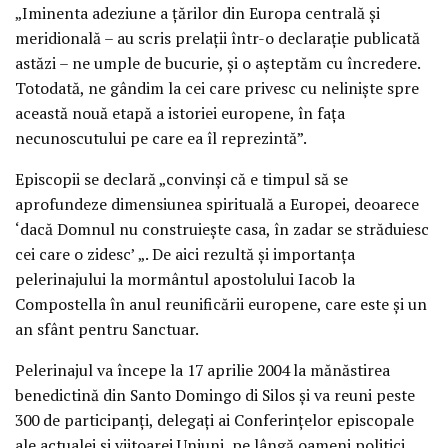
„Iminenta adeziune a ţărilor din Europa centrală şi
meridională – au scris prelaţii într-o declaraţie publicată
astăzi – ne umple de bucurie, şi o aşteptăm cu încredere.
Totodată, ne gândim la cei care privesc cu nelinişte spre
această nouă etapă a istoriei europene, în faţa
necunoscutului pe care ea îl reprezintă”.
Episcopii se declară „convinşi că e timpul să se
aprofundeze dimensiunea spirituală a Europei, deoarece
‘dacă Domnul nu construieşte casa, în zadar se străduiesc
cei care o zidesc’ „. De aici rezultă şi importanţa
pelerinajului la mormântul apostolului Iacob la
Compostella în anul reunificării europene, care este şi un
an sfânt pentru Sanctuar.
Pelerinajul va începe la 17 aprilie 2004 la mănăstirea
benedictină din Santo Domingo di Silos şi va reuni peste
300 de participanţi, delegaţi ai Conferinţelor episcopale
ale actualei şi viitoarei Uniuni, pe lângă oameni politici,