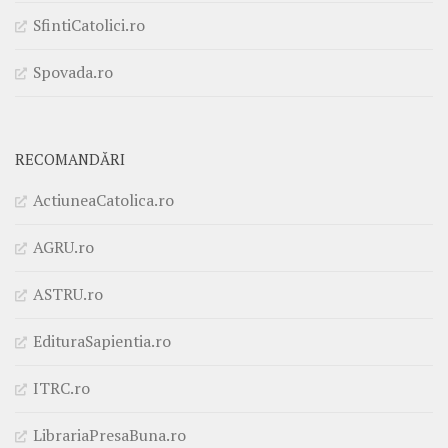
SfintiCatolici.ro
Spovada.ro
RECOMANDĂRI
ActiuneaCatolica.ro
AGRU.ro
ASTRU.ro
EdituraSapientia.ro
ITRC.ro
LibrariaPresaBuna.ro