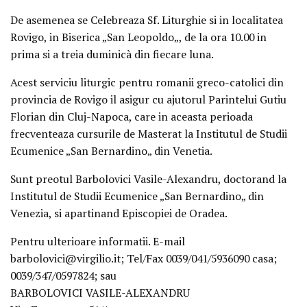
De asemenea se Celebreaza Sf. Liturghie si in localitatea
Rovigo, in Biserica „San Leopoldo„, de la ora 10.00 in
prima si a treia duminicà din fiecare luna.
Acest serviciu liturgic pentru romanii greco-catolici din
provincia de Rovigo il asigur cu ajutorul Parintelui Gutiu
Florian din Cluj-Napoca, care in aceasta perioada
frecventeaza cursurile de Masterat la Institutul de Studii
Ecumenice „San Bernardino„ din Venetia.
Sunt preotul Barbolovici Vasile-Alexandru, doctorand la
Institutul de Studii Ecumenice „San Bernardino„ din
Venezia, si apartinand Episcopiei de Oradea.
Pentru ulterioare informatii. E-mail
barbolovici@virgilio.it; Tel/Fax 0039/041/5936090 casa;
0039/347/0597824; sau
BARBOLOVICI VASILE-ALEXANDRU