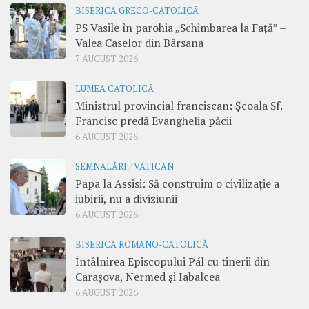
BISERICA GRECO-CATOLICĂ
PS Vasile în parohia „Schimbarea la Față” –
Valea Caselor din Bârsana
7 AUGUST 2026
LUMEA CATOLICĂ
Ministrul provincial franciscan: Școala Sf.
Francisc predă Evanghelia păcii
6 AUGUST 2026
SEMNALĂRI
/
VATICAN
Papa la Assisi: Să construim o civilizație a
iubirii, nu a diviziunii
6 AUGUST 2026
BISERICA ROMANO-CATOLICĂ
Întâlnirea Episcopului Pál cu tinerii din
Carașova, Nermed și Iabalcea
6 AUGUST 2026