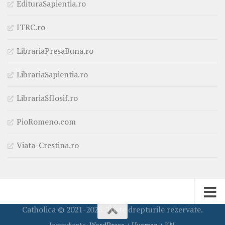
EdituraSapientia.ro
ITRC.ro
LibrariaPresaBuna.ro
LibrariaSapientia.ro
LibrariaSfIosif.ro
PioRomeno.com
Viata-Crestina.ro
Catholica © 2021-2026. Toate drepturile rezervate.
Ingrediente:
WordPress
+
Hueman
+ KN.