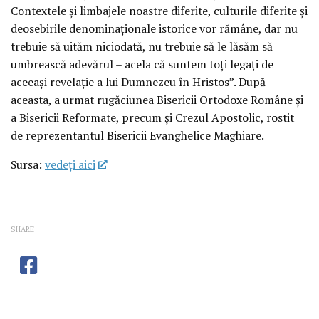
Contextele şi limbajele noastre diferite, culturile diferite şi
deosebirile denominaţionale istorice vor rămâne, dar nu
trebuie să uităm niciodată, nu trebuie să le lăsăm să
umbrească adevărul – acela că suntem toţi legaţi de
aceeaşi revelaţie a lui Dumnezeu în Hristos”. După
aceasta, a urmat rugăciunea Bisericii Ortodoxe Române şi
a Bisericii Reformate, precum şi Crezul Apostolic, rostit
de reprezentantul Bisericii Evanghelice Maghiare.
Sursa:
vedeţi aici
SHARE