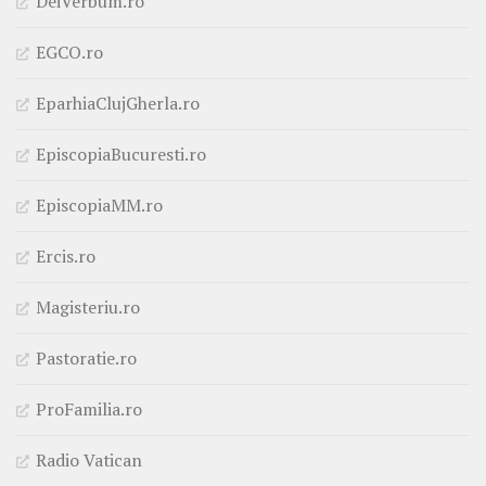
DeiVerbum.ro
EGCO.ro
EparhiaClujGherla.ro
EpiscopiaBucuresti.ro
EpiscopiaMM.ro
Ercis.ro
Magisteriu.ro
Pastoratie.ro
ProFamilia.ro
Radio Vatican