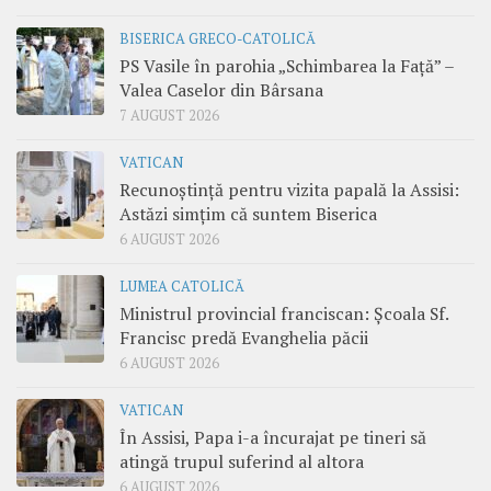
BISERICA GRECO-CATOLICĂ
PS Vasile în parohia „Schimbarea la Față” –
Valea Caselor din Bârsana
7 AUGUST 2026
VATICAN
Recunoștință pentru vizita papală la Assisi:
Astăzi simțim că suntem Biserica
6 AUGUST 2026
LUMEA CATOLICĂ
Ministrul provincial franciscan: Școala Sf.
Francisc predă Evanghelia păcii
6 AUGUST 2026
VATICAN
În Assisi, Papa i-a încurajat pe tineri să
atingă trupul suferind al altora
6 AUGUST 2026