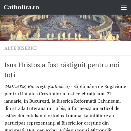
Catholica.ro
Skip to content
ALTE BISERICI
Isus Hristos a fost răstignit pentru noi
toţi
24.01.2008, Bucureşti (Catholica)
- Săptămâna de Rugăciune
pentru Unitatea Creştinilor a fost celebrată luni, 22
ianuarie, în Bucureşti, la Biserica Reformată Calvineum,
din strada Luterană nr. 13 bis, informează un articol de
astăzi din cotidianul ortodox Lumina. La întâlnire au
participat reprezentanţi ai Bisericilor creştine din
Bucureşti: IPS Ioan Robu, Arhiepiscop şi Mitropolit