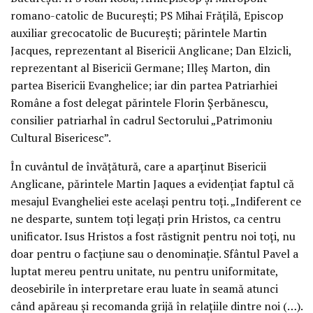
romano-catolic de Bucureşti; PS Mihai Frăţilă, Episcop
auxiliar greco­catolic de Bucureşti; părintele Martin
Jacques, reprezentant al Bisericii Anglicane; Dan Elzicli,
reprezentant al Bisericii Germane; Illeş Marton, din
partea Bisericii Evanghelice; iar din partea Patriarhiei
Române a fost delegat părintele Florin Şerbănescu,
consilier patriarhal în cadrul Sectorului „Patrimoniu
Cultural Bisericesc”.
În cuvântul de învăţătură, care a aparţinut Bisericii
Anglicane, părintele Martin Jaques a evidenţiat faptul că
mesajul Evangheliei este acelaşi pentru toţi. „Indiferent ce
ne desparte, suntem toţi legaţi prin Hristos, ca centru
unificator. Isus Hristos a fost răstignit pentru noi toţi, nu
doar pentru o facţiune sau o denominaţie. Sfântul Pavel a
luptat mereu pentru unitate, nu pentru uniformitate,
deosebirile în interpretare erau luate în seamă atunci
când apăreau şi recomanda grijă în relaţiile dintre noi (…).