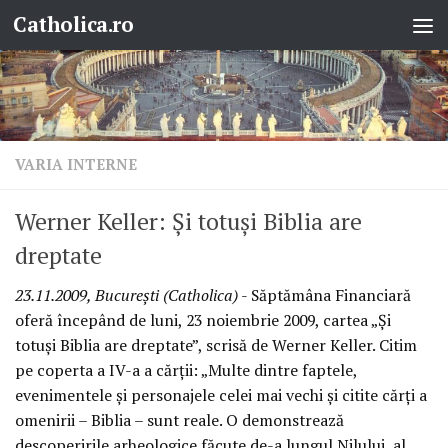
Catholica.ro
Skip to content
VARIA INTERNE
Werner Keller: Şi totuşi Biblia are
dreptate
23.11.2009, Bucureşti (Catholica)
- Săptămâna Financiară
oferă începând de luni, 23 noiembrie 2009, cartea „Şi
totuşi Biblia are dreptate”, scrisă de Werner Keller. Citim
pe coperta a IV-a a cărţii: „Multe dintre faptele,
evenimentele şi personajele celei mai vechi şi citite cărţi a
omenirii – Biblia – sunt reale. O demonstrează
descoperirile arheologice făcute de-a lungul Nilului, al