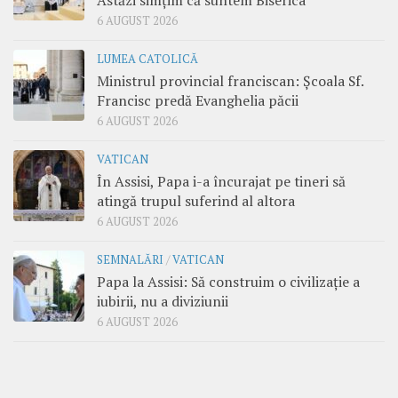
Astăzi simțim că suntem Biserica
6 AUGUST 2026
LUMEA CATOLICĂ
Ministrul provincial franciscan: Școala Sf.
Francisc predă Evanghelia păcii
6 AUGUST 2026
VATICAN
În Assisi, Papa i-a încurajat pe tineri să
atingă trupul suferind al altora
6 AUGUST 2026
SEMNALĂRI
/
VATICAN
Papa la Assisi: Să construim o civilizație a
iubirii, nu a diviziunii
6 AUGUST 2026