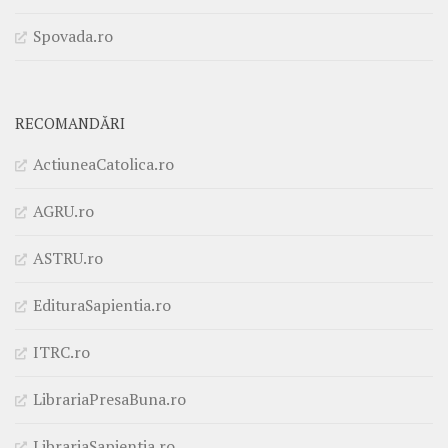
Spovada.ro
RECOMANDĂRI
ActiuneaCatolica.ro
AGRU.ro
ASTRU.ro
EdituraSapientia.ro
ITRC.ro
LibrariaPresaBuna.ro
LibrariaSapientia.ro