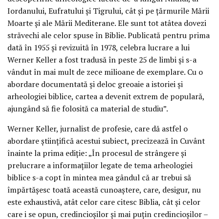
Iordanului, Eufratului şi Tigrului, cât şi pe ţărmurile Mării
Moarte şi ale Mării Mediterane. Ele sunt tot atâtea dovezi
străvechi ale celor spuse în Biblie. Publicată pentru prima
dată în 1955 şi revizuită în 1978, celebra lucrare a lui
Werner Keller a fost tradusă în peste 25 de limbi şi s-a
vândut în mai mult de zece milioane de exemplare. Cu o
abordare documentată şi deloc greoaie a istoriei şi
arheologiei biblice, cartea a devenit extrem de populară,
ajungând să fie folosită ca material de studiu”.
Werner Keller, jurnalist de profesie, care dă astfel o
abordare ştiinţifică acestui subiect, precizează în Cuvânt
înainte la prima ediţie: „În procesul de strângere şi
prelucrare a informaţiilor legate de tema arheologiei
biblice s-a copt în mintea mea gândul că ar trebui să
împărtăşesc toată această cunoaştere, care, desigur, nu
este exhaustivă, atât celor care citesc Biblia, cât şi celor
care i se opun, credincioşilor şi mai puţin credincioşilor –