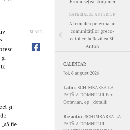
Frumuseţea sfinţeniei
MATERIALUL ANTERIOR
Al cincilea pelerinaj al
comunităţilor greco-
iv –
SHARE
catolice la Bazilica Sf.
e
Anton
doresc
 şi
CALENDAR
ste
Joi, 6 august 2026
Latin:
SCHIMBAREA LA
FAŢĂ A DOMNULUI Fer.
Octavian, ep.
(detalii)
ct şi
 de
Bizantin:
SCHIMBAREA LA
FAŢĂ A DOMNULUI
„să fie