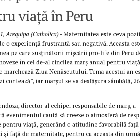
ru viaţă în Peru
1, Arequipa (Catholica)
- Maternitatea este ceva pozit
de o experienţă frustrantă sau negativă. Aceasta est
nea pe care susţinătorii mişcării pro-life din Peru 
oveze în cel de-al cincilea marş anual pentru viaţă
ce marchează Ziua Nenăscutului. Tema acestui an e
zi contează”, iar marşul se va desfăşura sâmbătă, 26
ndoza, director al echipei responsabile de marş, a
 că evenimentul caută să creeze o atmosferă de respe
e pentru viaţă, generând o atitudine favorabilă faţă
 şi faţă de maternitate, pentru ca aceasta din urmă 