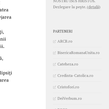
NOSTRU ISUS HRISTOS.
t
Dezlegare la pește.
(detalii)
atea
ejarea
i,
PARTENERI
nii
ARCB.ro
ii.
BisericaRomanaUnita.ro
ă,
Cateheza.ro
ipsiţi
Credinta-Catolica.ro
area
Cristofori.ro
DeiVerbum.ro