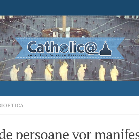
BIOETICĂ
 de persoane vor manife