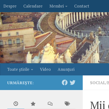
Despre
Calendare
Membri
Contact
Skip to content
Toate ştirile
Video
Anunţuri
SOCIAL/
URMĂREȘTE:
Mii