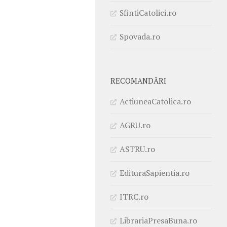
SfintiCatolici.ro
Spovada.ro
RECOMANDĂRI
ActiuneaCatolica.ro
AGRU.ro
ASTRU.ro
EdituraSapientia.ro
ITRC.ro
LibrariaPresaBuna.ro