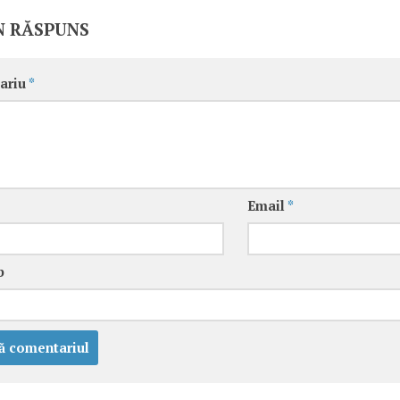
N RĂSPUNS
ariu
*
Email
*
b