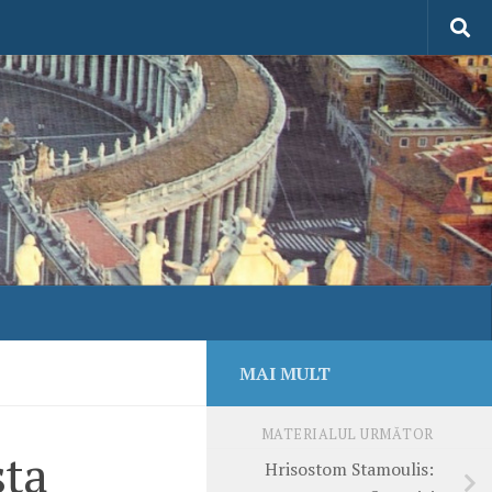
MAI MULT
MATERIALUL URMĂTOR
sta
Hrisostom Stamoulis: