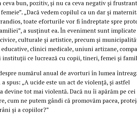
 ceva bun, pozitiv, şi nu ca ceva negativ şi frustran
 femeie”. „Dacă vedem copilul ca un dar şi maternit
randios, toate eforturile vor fi îndreptate spre prot
 familiei”, a susţinut ea. În eveniment sunt implicate
 civice, culturale şi artistice, precum şi municipalităţ
i educative, clinici medicale, uniuni artizane, compa
i instituţii ce lucrează cu copii, tineri, femei şi famil
despre numărul anual de avorturi în lumea întreag
 spus: „A ucide este un act de violenţă, şi astfel
a devine tot mai violentă. Dacă nu îi apărăm pe cei l
re, cum ne putem gândi că promovăm pacea, protej
râni şi a copiilor?”