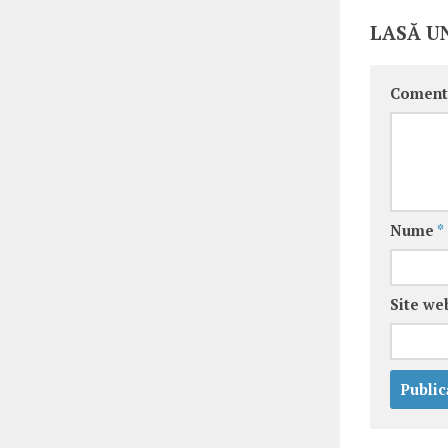
LASĂ U
Coment
Nume
*
Site we