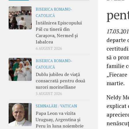
pent
BISERICA ROMANO-
CATOLICĂ
Întâlnirea Episcopului
Pál cu tinerii din
17.03.201
Carașova, Nermed și
departe 
Iabalcea
certitudi
6 AUGUST 2026
să o prom
BISERICA ROMANO-
familie 
CATOLICĂ
„Fiecare 
Dublu jubileu de viață
consacrată pentru două
martie.
surori morinelliane
5 AUGUST 2026
Neldy Me
explicat
SEMNALĂRI
/
VATICAN
Papa Leon va vizita
aprecier
Uruguay, Argentina și
nenăscuţi
Peru în luna noiembrie