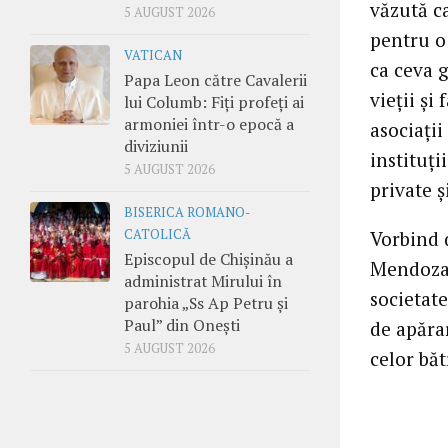
văzută ca
5 AUGUST 2026
pentru o
VATICAN
ca ceva g
Papa Leon către Cavalerii
vieţii şi
lui Columb: Fiți profeți ai
armoniei într-o epocă a
asociaţii
diviziunii
instituţi
5 AUGUST 2026
private ş
BISERICA ROMANO-
CATOLICĂ
Vorbind 
Episcopul de Chișinău a
Mendoza a
administrat Mirului în
societate
parohia „Ss Ap Petru și
Paul” din Onești
de apăra
5 AUGUST 2026
celor băt