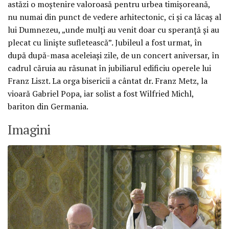
astăzi o moştenire valoroasă pentru urbea timişoreană,
nu numai din punct de vedere arhitectonic, ci şi ca lăcaş al
lui Dumnezeu, „unde mulţi au venit doar cu speranţă şi au
plecat cu linişte sufletească”. Jubileul a fost urmat, în
după după-masa aceleiaşi zile, de un concert aniversar, în
cadrul căruia au răsunat în jubiliarul edificiu operele lui
Franz Liszt. La orga bisericii a cântat dr. Franz Metz, la
vioară Gabriel Popa, iar solist a fost Wilfried Michl,
bariton din Germania.
Imagini