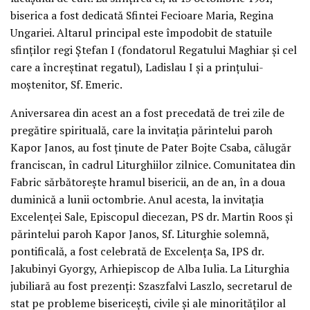
biserica a fost dedicată Sfintei Fecioare Maria, Regina
Ungariei. Altarul principal este împodobit de statuile
sfinţilor regi Ştefan I (fondatorul Regatului Maghiar şi cel
care a încreştinat regatul), Ladislau I şi a prinţului-
moştenitor, Sf. Emeric.
Aniversarea din acest an a fost precedată de trei zile de
pregătire spirituală, care la invitaţia părintelui paroh
Kapor Janos, au fost ţinute de Pater Bojte Csaba, călugăr
franciscan, în cadrul Liturghiilor zilnice. Comunitatea din
Fabric sărbătoreşte hramul bisericii, an de an, în a doua
duminică a lunii octombrie. Anul acesta, la invitaţia
Excelenţei Sale, Episcopul diecezan, PS dr. Martin Roos şi
părintelui paroh Kapor Janos, Sf. Liturghie solemnă,
pontificală, a fost celebrată de Excelenţa Sa, IPS dr.
Jakubinyi Gyorgy, Arhiepiscop de Alba Iulia. La Liturghia
jubiliară au fost prezenţi: Szaszfalvi Laszlo, secretarul de
stat pe probleme bisericeşti, civile şi ale minorităţilor al