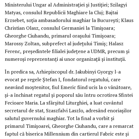
Ministerului Ungar al Administraţiei şi Justiţiei; Szilagyi
Matyas, consulul Republicii Maghiare la Cluj; Bajtai
Erzsebet, soţia ambasadorului maghiar la Bucureşti; Klaus
Christian Olasz, consulul Germaniei la Timişoara;
Gheorghe Ciuhandu, primarul oraşului Timişoara;
Marossy Zoltan, subprefect al judeţului Timiş; Halasz
Ferenc, preşedintele filialei judeţene a UDMR, precum şi
numeroşi reprezentanţi ai unor organizaţii şi instituţii.
În predica sa, Arhiepiscopul dr. Jakubinyi Gyorgy l-a
evocat pe regele Ştefan I, fondatorul regatului, care
neavând moştenitor, fiul Emeric fiind ucis la o vânătoare,
şi-a închinat regatul şi poporul său întru ocrotirea Sfintei
Fecioare Maria. La sfârşitul Liturghiei, a luat cuvântul
secretarul de stat, Szaszfalvi Laszlo, adresând enoriaşilor
salutul guvernului maghiar. Tot la final a vorbit şi
primarul Timişoarei, Gheorghe Ciuhandu, care a remarcat
faptul că biserica Millennium din cartierul Fabric este şi