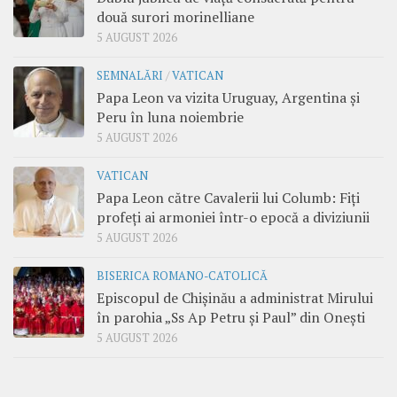
două surori morinelliane
5 AUGUST 2026
SEMNALĂRI
/
VATICAN
Papa Leon va vizita Uruguay, Argentina și
Peru în luna noiembrie
5 AUGUST 2026
VATICAN
Papa Leon către Cavalerii lui Columb: Fiți
profeți ai armoniei într-o epocă a diviziunii
5 AUGUST 2026
BISERICA ROMANO-CATOLICĂ
Episcopul de Chișinău a administrat Mirului
în parohia „Ss Ap Petru și Paul” din Onești
5 AUGUST 2026