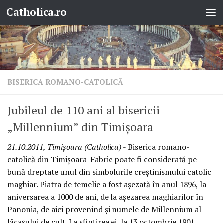
Catholica.ro
Skip to content
BISERICA ROMANO-CATOLICĂ
Jubileul de 110 ani al bisericii
„Millennium” din Timişoara
21.10.2011, Timişoara (Catholica)
- Biserica romano-
catolică din Timişoara-Fabric poate fi considerată pe
bună dreptate unul din simbolurile creştinismului catolic
maghiar. Piatra de temelie a fost aşezată în anul 1896, la
aniversarea a 1000 de ani, de la aşezarea maghiarilor în
Panonia, de aici provenind şi numele de Millennium al
lăcaşului de cult. La sfinţirea ei, la 13 octombrie 1901,