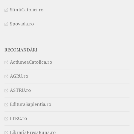
SfintiCatolici.ro
Spovada.ro
RECOMANDĂRI
ActiuneaCatolica.ro
AGRU.ro
ASTRU.ro
EdituraSapientia.ro
ITRC.ro
LibrariaPresaBuna.ro