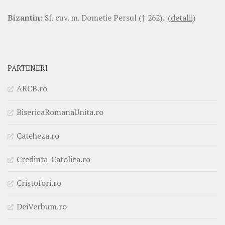
Bizantin:
Sf. cuv. m. Dometie Persul († 262).
(detalii)
PARTENERI
ARCB.ro
BisericaRomanaUnita.ro
Cateheza.ro
Credinta-Catolica.ro
Cristofori.ro
DeiVerbum.ro