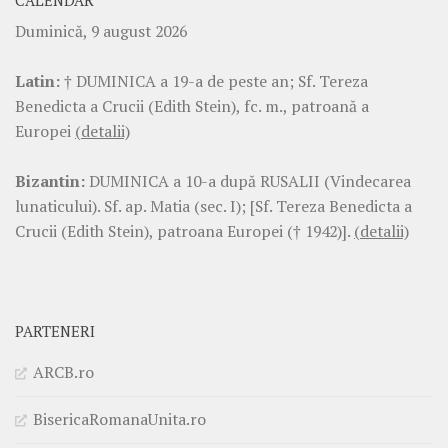
CALENDAR
Duminică, 9 august 2026
Latin:
† DUMINICA a 19-a de peste an; Sf. Tereza
Benedicta a Crucii (Edith Stein), fc. m., patroană a
Europei
(detalii)
Bizantin:
DUMINICA a 10-a după RUSALII (Vindecarea
lunaticului). Sf. ap. Matia (sec. I); [Sf. Tereza Benedicta a
Crucii (Edith Stein), patroana Europei († 1942)].
(detalii)
PARTENERI
ARCB.ro
BisericaRomanaUnita.ro