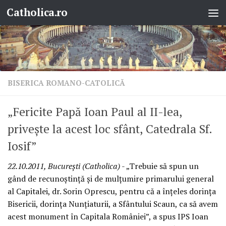
Catholica.ro
Skip to content
BISERICA ROMANO-CATOLICĂ
„Fericite Papă Ioan Paul al II-lea,
priveşte la acest loc sfânt, Catedrala Sf.
Iosif”
22.10.2011, Bucureşti (Catholica)
- „Trebuie să spun un
gând de recunoştinţă şi de mulţumire primarului general
al Capitalei, dr. Sorin Oprescu, pentru că a înţeles dorinţa
Bisericii, dorinţa Nunţiaturii, a Sfântului Scaun, ca să avem
acest monument în Capitala României”, a spus IPS Ioan