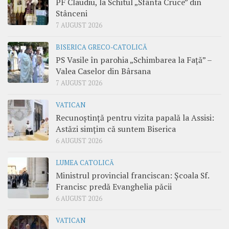
PF Claudiu, la Schitul „Sfânta Cruce” din
Stânceni
7 AUGUST 2026
BISERICA GRECO-CATOLICĂ
PS Vasile în parohia „Schimbarea la Față” –
Valea Caselor din Bârsana
7 AUGUST 2026
VATICAN
Recunoștință pentru vizita papală la Assisi:
Astăzi simțim că suntem Biserica
6 AUGUST 2026
LUMEA CATOLICĂ
Ministrul provincial franciscan: Școala Sf.
Francisc predă Evanghelia păcii
6 AUGUST 2026
VATICAN