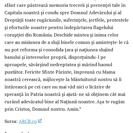
sfânt care păstrează memoria trecerii şi prezenţei tale în
Capitala noastră şi condu spre Domnul Adevărului şi al
Dreptăţii toate rugăciunile, suferinţele, jertfele, protestele
şi eforturile noastre pentru îndepărtarea flagelului
corupţiei din România. Deschide mintea şi inima celor
care au misiunea de a sluji binele comun şi aminteşte-le că
nu pot reforma şi consolida ţara şi naţiunea slujind
banului şi intereselor proprii, dispreţuindu-l pe
aproapele, săvârşind nedreptatea şi mărind haosul
pustiitor. Fericite Sfinte Părinte, împreună cu Mama
noastră cerească, mijloceşte la Mântuitorul nostru să îi
întărească pe cei care nu mai văd nici o licărire de
speranţă în Patria noastră şi ajută-ne să obţinem cât mai
curând adevăratul bine al Naţiunii noastre. Aşa te rugăm
prin Cristos, Domnul nostru. Amin.”
Sursa:
ARCB.ro