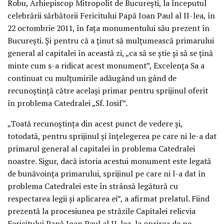
Robu, Arhiepiscop Mitropolit de Bucureşti, la începutul
celebrării sărbătorii Fericitului Papă Ioan Paul al II-lea, în
22 octombrie 2011, în faţa monumentului său prezent în
Bucureşti. Şi pentru că a ţinut să mulţumească primarului
general al capitalei în această zi, „ca să se ştie şi să se ţină
minte cum s-a ridicat acest monument”, Excelenţa Sa a
continuat cu mulţumirile adăugând un gând de
recunoştinţă către acelaşi primar pentru sprijinul oferit
în problema Catedralei „Sf. Iosif”.
„Toată recunoştinţa din acest punct de vedere şi,
totodată, pentru sprijinul şi înţelegerea pe care ni le-a dat
primarul general al capitalei în problema Catedralei
noastre. Sigur, dacă istoria acestui monument este legată
de bunăvoinţa primarului, sprijinul pe care ni l-a dat în
problema Catedralei este în strânsă legătură cu
respectarea legii şi aplicarea ei”, a afirmat prelatul. Fiind
prezentă la procesiunea pe străzile Capitalei relicvia
Fericitului Papă Ioan Paul al II-lea, la oprirea de pe