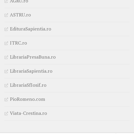
AGRU.ro
ASTRU.ro
EdituraSapientia.ro
ITRC.ro
LibrariaPresaBuna.ro
LibrariaSapientia.ro
LibrariaSfIosif.ro
PioRomeno.com
Viata-Crestina.ro