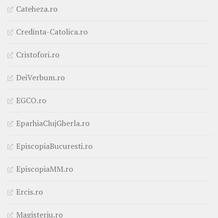
Cateheza.ro
Credinta-Catolica.ro
Cristofori.ro
DeiVerbum.ro
EGCO.ro
EparhiaClujGherla.ro
EpiscopiaBucuresti.ro
EpiscopiaMM.ro
Ercis.ro
Magisteriu.ro