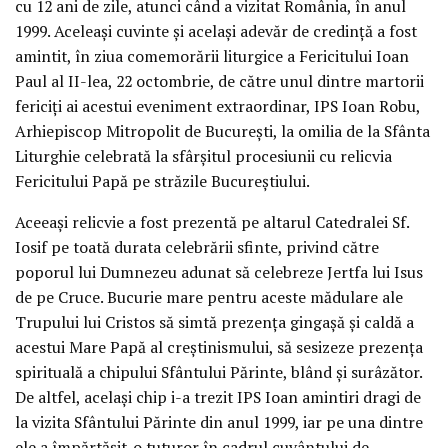
cu 12 ani de zile, atunci când a vizitat România, în anul
1999. Aceleaşi cuvinte şi acelaşi adevăr de credinţă a fost
amintit, în ziua comemorării liturgice a Fericitului Ioan
Paul al II-lea, 22 octombrie, de către unul dintre martorii
fericiţi ai acestui eveniment extraordinar, IPS Ioan Robu,
Arhiepiscop Mitropolit de Bucureşti, la omilia de la Sfânta
Liturghie celebrată la sfârşitul procesiunii cu relicvia
Fericitului Papă pe străzile Bucureştiului.
Aceeaşi relicvie a fost prezentă pe altarul Catedralei Sf.
Iosif pe toată durata celebrării sfinte, privind către
poporul lui Dumnezeu adunat să celebreze Jertfa lui Isus
de pe Cruce. Bucurie mare pentru aceste mădulare ale
Trupului lui Cristos să simtă prezenţa gingaşă şi caldă a
acestui Mare Papă al creştinismului, să sesizeze prezenţa
spirituală a chipului Sfântului Părinte, blând şi surâzător.
De altfel, acelaşi chip i-a trezit IPS Ioan amintiri dragi de
la vizita Sfântului Părinte din anul 1999, iar pe una dintre
ele a împărtăşit-o tuturor în cadrul cuvântului de