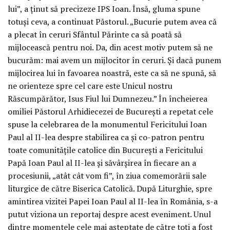
lui”, a ţinut să precizeze IPS Ioan. Însă, gluma spune
totuşi ceva, a continuat Păstorul. „Bucurie putem avea că
a plecat în ceruri Sfântul Părinte ca să poată să
mijlocească pentru noi. Da, din acest motiv putem să ne
bucurăm: mai avem un mijlocitor în ceruri. Şi dacă punem
mijlocirea lui în favoarea noastră, este ca să ne spună, să
ne orienteze spre cel care este Unicul nostru
Răscumpărător, Isus Fiul lui Dumnezeu.” În încheierea
omiliei Păstorul Arhidiecezei de Bucureşti a repetat cele
spuse la celebrarea de la monumentul Fericitului Ioan
Paul al II-lea despre stabilirea ca şi co-patron pentru
toate comunităţile catolice din Bucureşti a Fericitului
Papă Ioan Paul al II-lea şi săvârşirea în fiecare an a
procesiunii, „atât cât vom fi”, în ziua comemorării sale
liturgice de către Biserica Catolică. După Liturghie, spre
amintirea vizitei Papei Ioan Paul al II-lea în România, s-a
putut viziona un reportaj despre acest eveniment. Unul
dintre momentele cele mai aşteptate de către toţi a fost