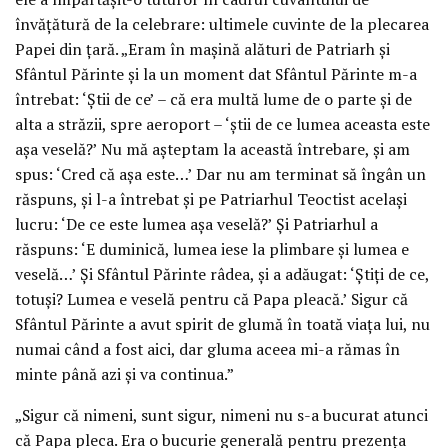
învăţătură de la celebrare: ultimele cuvinte de la plecarea
Papei din ţară. „Eram în maşină alături de Patriarh şi
Sfântul Părinte şi la un moment dat Sfântul Părinte m-a
întrebat: ‘Ştii de ce’ – că era multă lume de o parte şi de
alta a străzii, spre aeroport – ‘ştii de ce lumea aceasta este
aşa veselă?’ Nu mă aşteptam la această întrebare, şi am
spus: ‘Cred că aşa este…’ Dar nu am terminat să îngân un
răspuns, şi l-a întrebat şi pe Patriarhul Teoctist acelaşi
lucru: ‘De ce este lumea aşa veselă?’ Şi Patriarhul a
răspuns: ‘E duminică, lumea iese la plimbare şi lumea e
veselă…’ Şi Sfântul Părinte râdea, şi a adăugat: ‘Ştiţi de ce,
totuşi? Lumea e veselă pentru că Papa pleacă.’ Sigur că
Sfântul Părinte a avut spirit de glumă în toată viaţa lui, nu
numai când a fost aici, dar gluma aceea mi-a rămas în
minte până azi şi va continua.”
„Sigur că nimeni, sunt sigur, nimeni nu s-a bucurat atunci
că Papa pleca. Era o bucurie generală pentru prezenţa