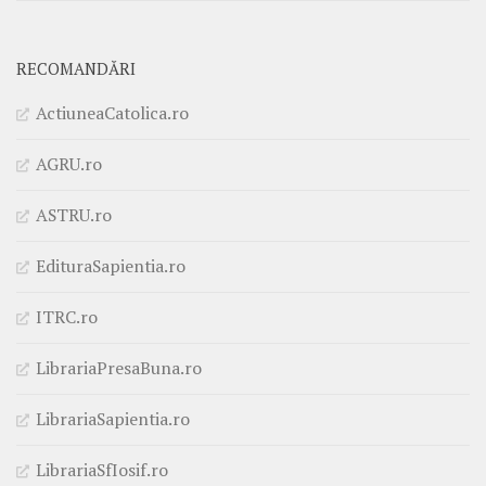
RECOMANDĂRI
ActiuneaCatolica.ro
AGRU.ro
ASTRU.ro
EdituraSapientia.ro
ITRC.ro
LibrariaPresaBuna.ro
LibrariaSapientia.ro
LibrariaSfIosif.ro