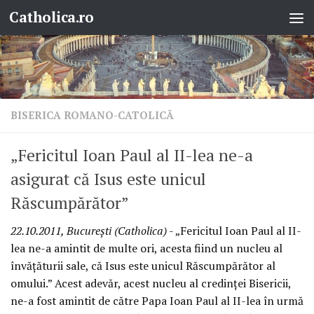
Catholica.ro
Skip to content
BISERICA ROMANO-CATOLICĂ
„Fericitul Ioan Paul al II-lea ne-a
asigurat că Isus este unicul
Răscumpărător”
22.10.2011, Bucureşti (Catholica)
- „Fericitul Ioan Paul al II-
lea ne-a amintit de multe ori, acesta fiind un nucleu al
învăţăturii sale, că Isus este unicul Răscumpărător al
omului.” Acest adevăr, acest nucleu al credinţei Bisericii,
ne-a fost amintit de către Papa Ioan Paul al II-lea în urmă