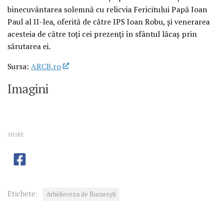
binecuvântarea solemnă cu relicvia Fericitului Papă Ioan
Paul al II-lea, oferită de către IPS Ioan Robu, şi venerarea
acesteia de către toţi cei prezenţi în sfântul lăcaş prin
sărutarea ei.
Sursa:
ARCB.ro
Imagini
SHARE
Etichete:
Arhidieceza de București