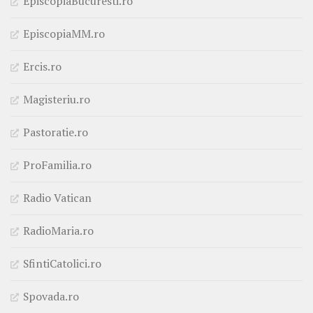
EpiscopiaBucuresti.ro
EpiscopiaMM.ro
Ercis.ro
Magisteriu.ro
Pastoratie.ro
ProFamilia.ro
Radio Vatican
RadioMaria.ro
SfintiCatolici.ro
Spovada.ro