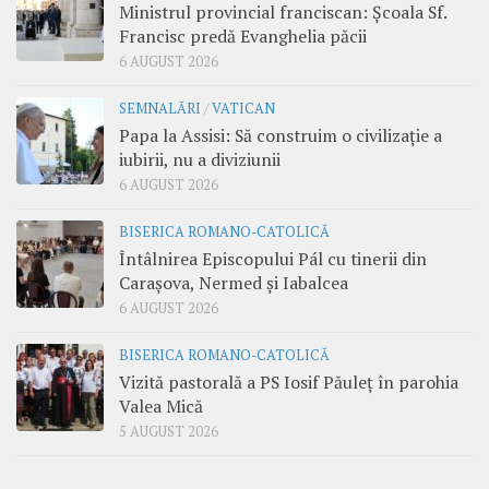
Ministrul provincial franciscan: Școala Sf.
Francisc predă Evanghelia păcii
6 AUGUST 2026
SEMNALĂRI
/
VATICAN
Papa la Assisi: Să construim o civilizație a
iubirii, nu a diviziunii
6 AUGUST 2026
BISERICA ROMANO-CATOLICĂ
Întâlnirea Episcopului Pál cu tinerii din
Carașova, Nermed și Iabalcea
6 AUGUST 2026
BISERICA ROMANO-CATOLICĂ
Vizită pastorală a PS Iosif Păuleț în parohia
Valea Mică
5 AUGUST 2026