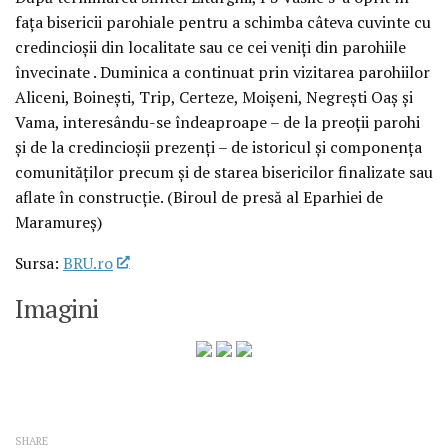
faţa bisericii parohiale pentru a schimba câteva cuvinte cu
credincioşii din localitate sau ce cei veniţi din parohiile
învecinate . Duminica a continuat prin vizitarea parohiilor
Aliceni, Boineşti, Trip, Certeze, Moişeni, Negreşti Oaş şi
Vama, interesându-se îndeaproape – de la preoţii parohi
şi de la credincioşii prezenţi – de istoricul şi componenţa
comunităţilor precum şi de starea bisericilor finalizate sau
aflate în construcţie. (Biroul de presă al Eparhiei de
Maramureş)
Sursa:
BRU.ro
Imagini
SHARE