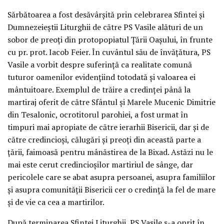
Sărbătoarea a fost desăvârşită prin celebrarea Sfintei şi
Dumnezeieştii Liturghii de către PS Vasile alături de un
sobor de preoţi din protopopiatul Ţării Oaşului, în frunte
cu pr. prot. Iacob Feier. În cuvântul său de învăţătura, PS
Vasile a vorbit despre suferinţă ca realitate comună
tuturor oamenilor evidenţiind totodată şi valoarea ei
mântuitoare. Exemplul de trăire a credinţei până la
martiraj oferit de către Sfântul şi Marele Mucenic Dimitrie
din Tesalonic, ocrotitorul parohiei, a fost urmat în
timpuri mai apropiate de către ierarhii Bisericii, dar şi de
către credincioşi, călugări şi preoţi din această parte a
ţării, faimoasă pentru mânăstirea de la Bixad. Astăzi nu le
mai este cerut credincioşilor martiriul de sânge, dar
pericolele care se abat asupra persoanei, asupra familiilor
şi asupra comunităţii Bisericii cer o credinţă la fel de mare
şi de vie ca cea a martirilor.
După terminarea Sfintei Liturghii, PS Vasile s-a oprit în