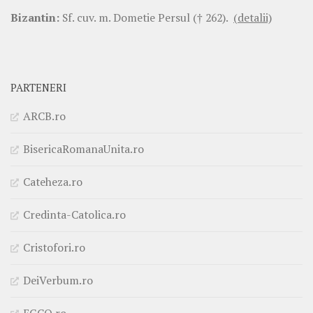
Bizantin:
Sf. cuv. m. Dometie Persul († 262).
(detalii)
PARTENERI
ARCB.ro
BisericaRomanaUnita.ro
Cateheza.ro
Credinta-Catolica.ro
Cristofori.ro
DeiVerbum.ro
EGCO.ro