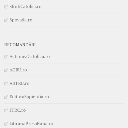
SfintiCatolici.ro
Spovada.ro
RECOMANDĂRI
ActiuneaCatolica.ro
AGRU.ro
ASTRU.ro
EdituraSapientia.ro
ITRC.ro
LibrariaPresaBuna.ro