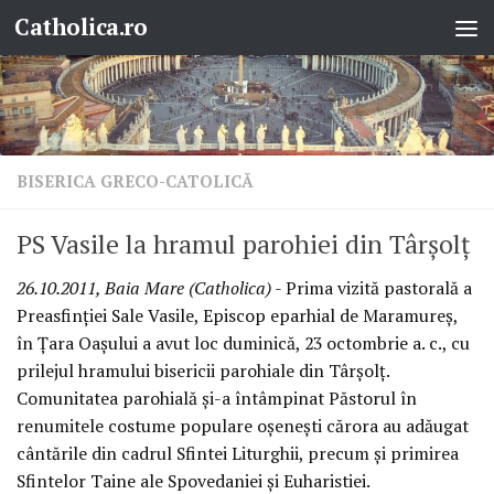
Catholica.ro
Skip to content
BISERICA GRECO-CATOLICĂ
PS Vasile la hramul parohiei din Târşolţ
26.10.2011, Baia Mare (Catholica)
- Prima vizită pastorală a
Preasfinţiei Sale Vasile, Episcop eparhial de Maramureş,
în Ţara Oaşului a avut loc duminică, 23 octombrie a. c., cu
prilejul hramului bisericii parohiale din Târşolţ.
Comunitatea parohială şi-a întâmpinat Păstorul în
renumitele costume populare oşeneşti cărora au adăugat
cântările din cadrul Sfintei Liturghii, precum şi primirea
Sfintelor Taine ale Spovedaniei şi Euharistiei.