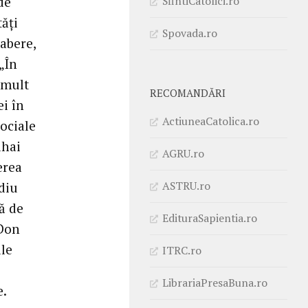
SfintiCatolici.ro
 de
tăţi
Spovada.ro
tabere,
„În
 mult
RECOMANDĂRI
i în
ActiuneaCatolica.ro
sociale
ihai
AGRU.ro
erea
ASTRU.ro
ediu
ă de
EdituraSapientia.ro
 Don
ile
ITRC.ro
LibrariaPresaBuna.ro
e.