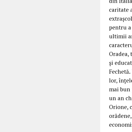
din Itali
caritate 
extraşcol
pentru a 
ultimii a
caracter
Oradea, t
şi educa
Fechetă. 
lor, înţe
mai bun 
un an che
Orione, c
orădene,
economise