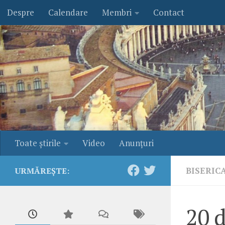
Despre
Calendare
Membri
Contact
Skip to content
Toate ştirile
Video
Anunţuri
BISERIC
URMĂREȘTE:
20 d