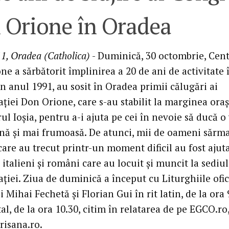
 Orione în Oradea
1, Oradea (Catholica)
- Duminică, 30 octombrie, Cent
e a sărbătorit împlinirea a 20 de ani de activitate 
n anul 1991, au sosit în Oradea primii călugări ai
ţiei Don Orione, care s-au stabilit la marginea oraş
rul Ioşia, pentru a-i ajuta pe cei în nevoie să ducă o
ă şi mai frumoasă. De atunci, mii de oameni sărm
are au trecut printr-un moment dificil au fost ajuta
 italieni şi români care au locuit şi muncit la sediul
ţiei. Ziua de duminică a început cu Liturghiile ofic
i Mihai Fechetă şi Florian Gui în rit latin, de la ora 9
tal, de la ora 10.30, citim în relatarea de pe EGCO.ro
risana.ro.