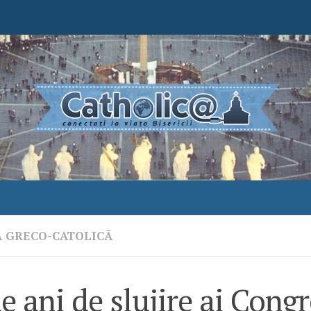
A GRECO-CATOLICĂ
e ani de slujire ai Congr