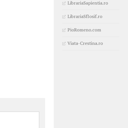
LibrariaSapientia.ro
LibrariaSfIosif.ro
PioRomeno.com
Viata-Crestina.ro