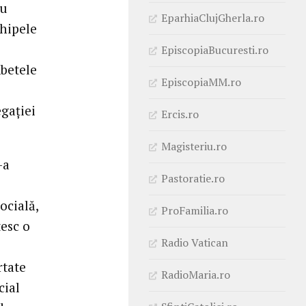
au
EparhiaClujGherla.ro
chipele
EpiscopiaBucuresti.ro
mbetele
EpiscopiaMM.ro
gaţiei
Ercis.ro
Magisteriu.ro
-a
Pastoratie.ro
ocială,
ProFamilia.ro
tesc o
Radio Vatican
rtate
RadioMaria.ro
cial