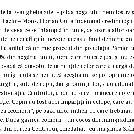
e la Evanghelia zilei – pilda bogatului nemilostiv ş
 Lazăr – Mons. Florian Gui a îndemnat credincioşii 
i de ceea ce se întâmplă în lume, de soarta altor oa
ajute pe cei aflaţi în nevoie, aceasta fiind definiţia o
 El a arătat că un mic procent din populaţia Pământu
% din bogăţia lumii, lucru care nu este just şi nu e
ovadă că diavolul le ia minţile celor care aleargă 
i nu îşi ajută semenii, că aceştia nu se pot opri nici
rghie, sute de copii, dar şi părinţii lor, s-au adunat
estivităţi a Centrului, unde au servit mâncarea ofer
ie. Copiii au fost apoi împărţiţi în echipe, care au
ea „comorii”, pe baza unor indicii pe care trebuiau 
e. După găsirea comorii – un cocoş din minigrădin
ă din curtea Centrului, „medaliat” cu imaginea Sfâ