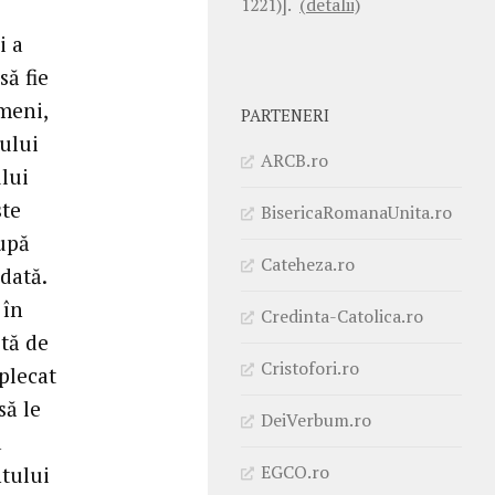
1221)].
(detalii)
i a
să fie
meni,
PARTENERI
mului
ARCB.ro
lui
ste
BisericaRomanaUnita.ro
după
Cateheza.ro
odată.
 în
Credinta-Catolica.ro
ită de
Cristofori.ro
 plecat
să le
DeiVerbum.ro
a
EGCO.ro
ntului