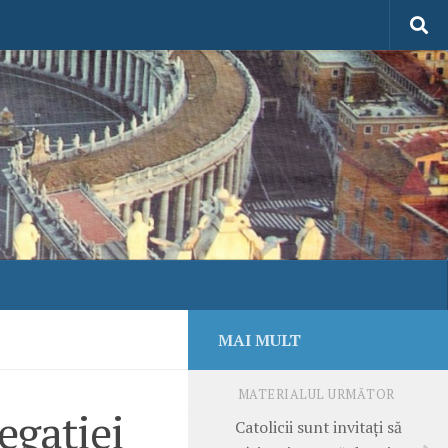
MAI MULT
MATERIALUL URMĂTOR
egaţiei
Catolicii sunt invitaţi să