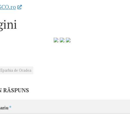
GCO.ro
ini
Eparhia de Oradea
N RĂSPUNS
ariu
*