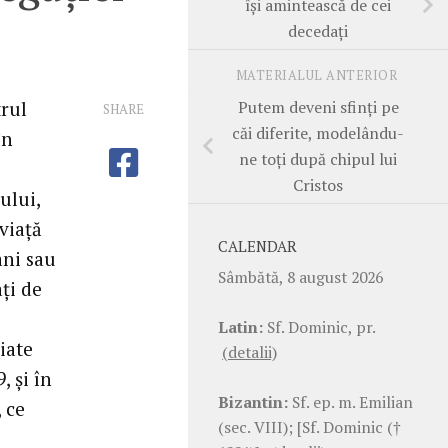
îşi amintească de cei
decedaţi
MATERIALUL ANTERIOR
Putem deveni sfinţi pe
rul
SHARE
căi diferite, modelându-
în
ne toţi după chipul lui
Cristos
ului,
 viaţă
CALENDAR
ani sau
Sâmbătă, 8 august 2026
ţi de
Latin:
Sf. Dominic, pr.
iate
(detalii)
, şi în
Bizantin:
Sf. ep. m. Emilian
, ce
(sec. VIII); [Sf. Dominic (†