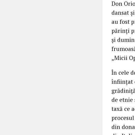
Don Orion
dansat şi
au fost p
părinţi p
şi dumini
frumoasă
„Micii O
În cele d
înfiinţat
grădiniţă
de etnie 
taxă ce a
procesul
din donaţ