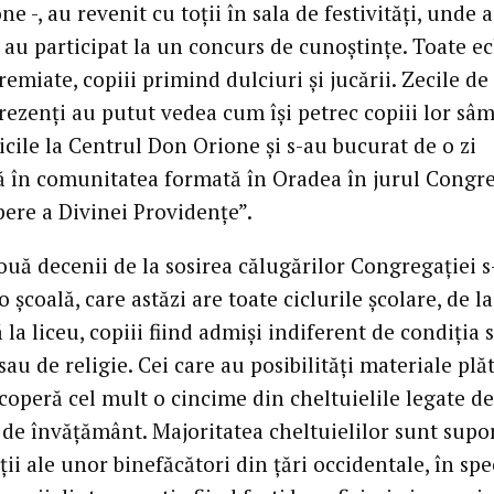
e -, au revenit cu toţii în sala de festivităţi, unde 
 au participat la un concurs de cunoştinţe. Toate e
remiate, copiii primind dulciuri şi jucării. Zecile de
rezenţi au putut vedea cum îşi petrec copiii lor sâ
cile la Centrul Don Orione şi s-au bucurat de o zi
 în comunitatea formată în Oradea în jurul Congre
pere a Divinei Providenţe”.
ouă decenii de la sosirea călugărilor Congregaţiei s
 o şcoală, care astăzi are toate ciclurile şcolare, de la
 la liceu, copiii fiind admişi indiferent de condiţia s
sau de religie. Cei care au posibilităţi materiale plă
coperă cel mult o cincime din cheltuielile legate de
 de învăţământ. Majoritatea cheltuielilor sunt supo
ii ale unor binefăcători din ţări occidentale, în spe