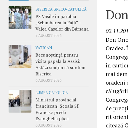
Don
BISERICA GRECO-CATOLICĂ
PS Vasile în parohia
„Schimbarea la Față” –
Valea Caselor din Bârsana
02.11.201
7 AUGUST 2026
Don Orion
Oradea. Î
VATICAN
Recunoștință pentru
Congrega
vizita papală la Assisi:
în cartie
Astăzi simțim că suntem
mai demn
Biserica
6 AUGUST 2026
orădeni c
călugării
LUMEA CATOLICĂ
Congrega
Ministrul provincial
franciscan: Școala Sf.
de preoţi
Francisc predă
rit orien
Evanghelia păcii
citează C
6 AUGUST 2026