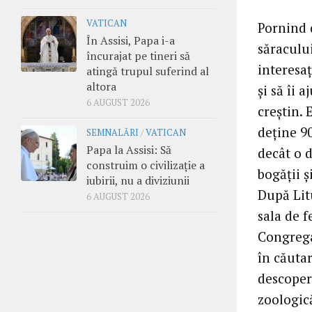
VATICAN
Pornind d
În Assisi, Papa i-a
săracului
încurajat pe tineri să
interesaţ
atingă trupul suferind al
altora
şi să îi 
6 AUGUST 2026
creştin.
deţine 90
SEMNALĂRI
/
VATICAN
Papa la Assisi: Să
decât o d
construim o civilizație a
bogăţii ş
iubirii, nu a diviziunii
După Litu
6 AUGUST 2026
sala de f
Congregaţ
în căutar
descoper
zoologic