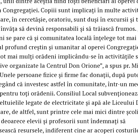
a, unii dintre aceştia fiind foşti beneficiari ai operei
a Congregaţiei. Copiii sunt implicaţi în multe activi
are, în cercetăşie, oratoriu, sunt duşi în excursii şi 
învăţa să devină responsabili şi să trăiască frumos. 
ni se pare că şi comunitatea locală înţelege tot mai
ul profund creştin şi umanitar al operei Congregaţie
ot mai mulţi orădeni implicându-se în activităţile 
tive organizate la Centrul Don Orione”, a spus pr. M
Unele persoane fizice şi firme fac donaţii, după put
legând că investesc astfel în comunitate, într-un m
pentru toţi orădenii. Consiliul Local subvenţioneaz
ltuielile legate de electricitate şi apă ale Liceului
are, de altfel, sunt printre cele mai mici dintre şcol
 deoarece elevii şi profesorii sunt îndemnaţi să
ască resursele, indiferent cine ar acoperi costuril