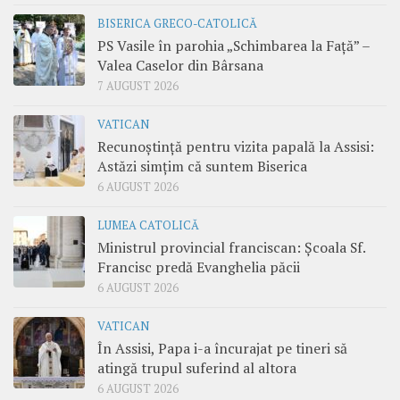
BISERICA GRECO-CATOLICĂ
PS Vasile în parohia „Schimbarea la Față” –
Valea Caselor din Bârsana
7 AUGUST 2026
VATICAN
Recunoștință pentru vizita papală la Assisi:
Astăzi simțim că suntem Biserica
6 AUGUST 2026
LUMEA CATOLICĂ
Ministrul provincial franciscan: Școala Sf.
Francisc predă Evanghelia păcii
6 AUGUST 2026
VATICAN
În Assisi, Papa i-a încurajat pe tineri să
atingă trupul suferind al altora
6 AUGUST 2026