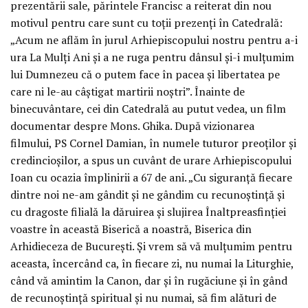
prezentării sale, părintele Francisc a reiterat din nou
motivul pentru care sunt cu toţii prezenţi în Catedrală:
„Acum ne aflăm în jurul Arhiepiscopului nostru pentru a-i
ura La Mulţi Ani şi a ne ruga pentru dânsul şi-i mulţumim
lui Dumnezeu că o putem face în pacea şi libertatea pe
care ni le-au câştigat martirii noştri”. Înainte de
binecuvântare, cei din Catedrală au putut vedea, un film
documentar despre Mons. Ghika. După vizionarea
filmului, PS Cornel Damian, în numele tuturor preoţilor şi
credincioşilor, a spus un cuvânt de urare Arhiepiscopului
Ioan cu ocazia împlinirii a 67 de ani. „Cu siguranţă fiecare
dintre noi ne-am gândit şi ne gândim cu recunoştinţă şi
cu dragoste filială la dăruirea şi slujirea Înaltpreasfinţiei
voastre în această Biserică a noastră, Biserica din
Arhidieceza de Bucureşti. Şi vrem să vă mulţumim pentru
aceasta, încercând ca, în fiecare zi, nu numai la Liturghie,
când vă amintim la Canon, dar şi în rugăciune şi în gând
de recunoştinţă spiritual şi nu numai, să fim alături de