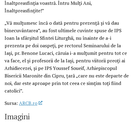
Înaltpreasfinţia voastră. Întru Mulţi Ani,
Înaltpreasfinţite!”
„Vă mulţumesc încă o dată pentru prezenţă şi vă dau
binecuvântarea”, au fost ultimele cuvinte spuse de IPS
Ioan la sfârşitul Sfintei Liturghii, nu înainte de a-i
prezenta pe doi oaspeţi, pe rectorul Seminarului de la
Iaşi, pr. Benone Lucaci, căruia i-a mulţumit pentru tot ce
va face, el şi profesorii de la Iaşi, pentru viitorii preoţi ai
Arhidiecezei, şi pe IPS Youssef Soueif, Arhiepiscopul
Bisericii Maronite din Cipru, ţară „care nu este departe de
noi, dar este aproape prin tot ceea ce simţim toţi fiind
catolici”.
Sursa:
ARCB.ro
Imagini