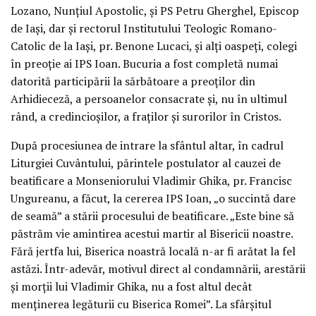
Lozano, Nunţiul Apostolic, şi PS Petru Gherghel, Episcop
de Iaşi, dar şi rectorul Institutului Teologic Romano-
Catolic de la Iaşi, pr. Benone Lucaci, şi alţi oaspeţi, colegi
în preoţie ai IPS Ioan. Bucuria a fost completă numai
datorită participării la sărbătoare a preoţilor din
Arhidieceză, a persoanelor consacrate şi, nu în ultimul
rând, a credincioşilor, a fraţilor şi surorilor în Cristos.
După procesiunea de intrare la sfântul altar, în cadrul
Liturgiei Cuvântului, părintele postulator al cauzei de
beatificare a Monseniorului Vladimir Ghika, pr. Francisc
Ungureanu, a făcut, la cererea IPS Ioan, „o succintă dare
de seamă” a stării procesului de beatificare. „Este bine să
păstrăm vie amintirea acestui martir al Bisericii noastre.
Fără jertfa lui, Biserica noastră locală n-ar fi arătat la fel
astăzi. Într-adevăr, motivul direct al condamnării, arestării
şi morţii lui Vladimir Ghika, nu a fost altul decât
menţinerea legăturii cu Biserica Romei”. La sfârşitul