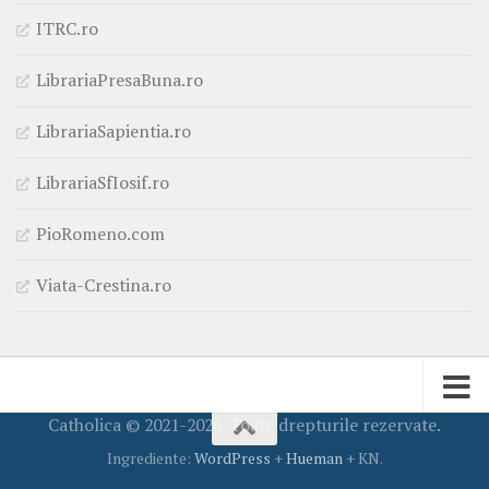
ITRC.ro
LibrariaPresaBuna.ro
LibrariaSapientia.ro
LibrariaSfIosif.ro
PioRomeno.com
Viata-Crestina.ro
Catholica © 2021-2026. Toate drepturile rezervate.
Ingrediente:
WordPress
+
Hueman
+ KN.