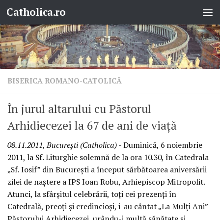
Catholica.ro
Skip to content
BISERICA ROMANO-CATOLICĂ
În jurul altarului cu Păstorul
Arhidiecezei la 67 de ani de viaţă
08.11.2011, Bucureşti (Catholica)
- Duminică, 6 noiembrie
2011, la Sf. Liturghie solemnă de la ora 10.30, în Catedrala
„Sf. Iosif” din Bucureşti a început sărbătoarea aniversării
zilei de naştere a IPS Ioan Robu, Arhiepiscop Mitropolit.
Atunci, la sfârşitul celebrării, toţi cei prezenţi în
Catedrală, preoţi şi credincioşi, i-au cântat „La Mulţi Ani”
Păstorului Arhidiecezei, urându-i multă sănătate şi