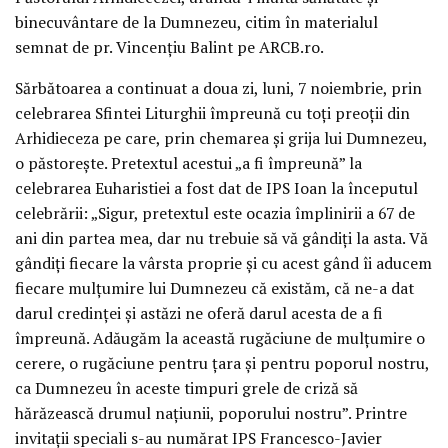
binecuvântare de la Dumnezeu, citim în materialul
semnat de pr. Vincenţiu Balint pe ARCB.ro.
Sărbătoarea a continuat a doua zi, luni, 7 noiembrie, prin
celebrarea Sfintei Liturghii împreună cu toţi preoţii din
Arhidieceza pe care, prin chemarea şi grija lui Dumnezeu,
o păstoreşte. Pretextul acestui „a fi împreună” la
celebrarea Euharistiei a fost dat de IPS Ioan la începutul
celebrării: „Sigur, pretextul este ocazia împlinirii a 67 de
ani din partea mea, dar nu trebuie să vă gândiţi la asta. Vă
gândiţi fiecare la vârsta proprie şi cu acest gând îi aducem
fiecare mulţumire lui Dumnezeu că existăm, că ne-a dat
darul credinţei şi astăzi ne oferă darul acesta de a fi
împreună. Adăugăm la această rugăciune de mulţumire o
cerere, o rugăciune pentru ţara şi pentru poporul nostru,
ca Dumnezeu în aceste timpuri grele de criză să
hărăzească drumul naţiunii, poporului nostru”. Printre
invitaţii speciali s-au numărat IPS Francesco-Javier