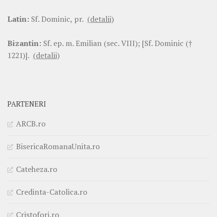
Latin:
Sf. Dominic, pr.
(detalii)
Bizantin:
Sf. ep. m. Emilian (sec. VIII); [Sf. Dominic (†
1221)].
(detalii)
PARTENERI
ARCB.ro
BisericaRomanaUnita.ro
Cateheza.ro
Credinta-Catolica.ro
Cristofori.ro