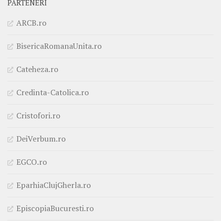
PARTENERI
ARCB.ro
BisericaRomanaUnita.ro
Cateheza.ro
Credinta-Catolica.ro
Cristofori.ro
DeiVerbum.ro
EGCO.ro
EparhiaClujGherla.ro
EpiscopiaBucuresti.ro