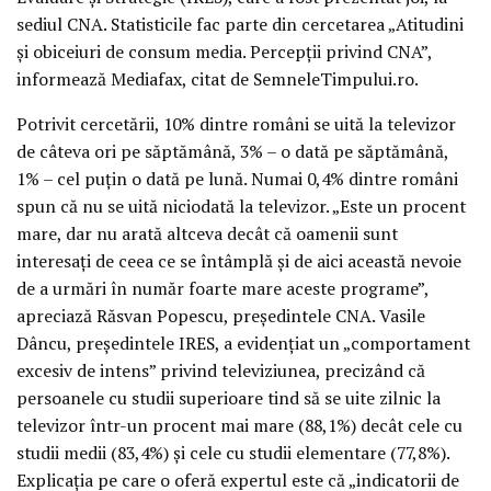
sediul CNA. Statisticile fac parte din cercetarea „Atitudini
şi obiceiuri de consum media. Percepţii privind CNA”,
informează Mediafax, citat de SemneleTimpului.ro.
Potrivit cercetării, 10% dintre români se uită la televizor
de câteva ori pe săptămână, 3% – o dată pe săptămână,
1% – cel puţin o dată pe lună. Numai 0,4% dintre români
spun că nu se uită niciodată la televizor. „Este un procent
mare, dar nu arată altceva decât că oamenii sunt
interesaţi de ceea ce se întâmplă şi de aici această nevoie
de a urmări în număr foarte mare aceste programe”,
apreciază Răsvan Popescu, preşedintele CNA. Vasile
Dâncu, preşedintele IRES, a evidenţiat un „comportament
excesiv de intens” privind televiziunea, precizând că
persoanele cu studii superioare tind să se uite zilnic la
televizor într-un procent mai mare (88,1%) decât cele cu
studii medii (83,4%) şi cele cu studii elementare (77,8%).
Explicaţia pe care o oferă expertul este că „indicatorii de