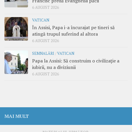
Francisc predă Evanghelia păcii
6 AUGUST 2026
VATICAN
În Assisi, Papa i-a încurajat pe tineri să
atingă trupul suferind al altora
6 AUGUST 2026
SEMNALĂRI
/
VATICAN
Papa la Assisi: Să construim o civilizație a
iubirii, nu a diviziunii
6 AUGUST 2026
MAI MULT