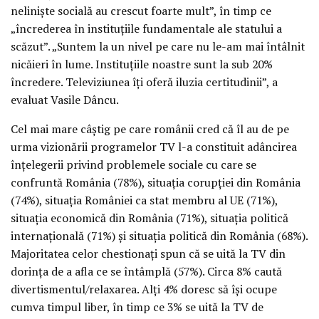
nelinişte socială au crescut foarte mult”, în timp ce
„încrederea în instituţiile fundamentale ale statului a
scăzut”. „Suntem la un nivel pe care nu le-am mai întâlnit
nicăieri în lume. Instituţiile noastre sunt la sub 20%
încredere. Televiziunea îţi oferă iluzia certitudinii”, a
evaluat Vasile Dâncu.
Cel mai mare câştig pe care românii cred că îl au de pe
urma vizionării programelor TV l-a constituit adâncirea
înţelegerii privind problemele sociale cu care se
confruntă România (78%), situaţia corupţiei din România
(74%), situaţia României ca stat membru al UE (71%),
situaţia economică din România (71%), situaţia politică
internaţională (71%) şi situaţia politică din România (68%).
Majoritatea celor chestionaţi spun că se uită la TV din
dorinţa de a afla ce se întâmplă (57%). Circa 8% caută
divertismentul/relaxarea. Alţi 4% doresc să îşi ocupe
cumva timpul liber, în timp ce 3% se uită la TV de