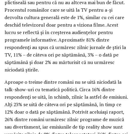
plictiseală sau pentru că nu au altceva mai bun de făcut.
Procentul românilor care se uită la TV pentru a-şi
dezvolta cultura generală este de 1%, similar cu cei care
deschid televizorul doar pentru a viziona filme. Acest
lucru se reflectă şi în creşterea audienţelor pentru
programele informative. Aproximativ 81% dintre
respondenţi au spus că urmăresc zilnic jurnale de ştiri la
TV, 11% – de câteva ori pe săptămână, 3% – o dată pe
săptămână şi doar 2% au mărturisit că nu urmăresc
niciodată ştirile.
Aproape o treime dintre români nu se uită niciodată la
talk-show-uri cu tematică politică. Circa 16% dintre
respondenţi se uită, în schimb, zilnic la astfel de emisiuni.
Alţi 23% se uită de câteva ori pe săptămână, în timp ce
12% doar o dată pe săptămână. Potrivit aceluiaşi raport,
26% dintre români urmăresc zilnic programe de muzică
sau divertisment, iar emisiunile de tip reality show sunt