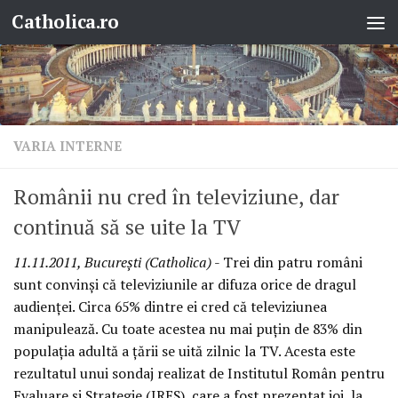
Catholica.ro
Skip to content
VARIA INTERNE
Românii nu cred în televiziune, dar
continuă să se uite la TV
11.11.2011, Bucureşti (Catholica)
- Trei din patru români
sunt convinşi că televiziunile ar difuza orice de dragul
audienţei. Circa 65% dintre ei cred că televiziunea
manipulează. Cu toate acestea nu mai puţin de 83% din
populaţia adultă a ţării se uită zilnic la TV. Acesta este
rezultatul unui sondaj realizat de Institutul Român pentru
Evaluare şi Strategie (IRES), care a fost prezentat joi, la