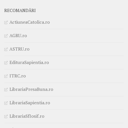
RECOMANDĂRI
ActiuneaCatolica.ro
AGRU.ro
ASTRU.ro
EdituraSapientia.ro
ITRC.ro
LibrariaPresaBuna.ro
LibrariaSapientia.ro
LibrariaSfIosif.ro