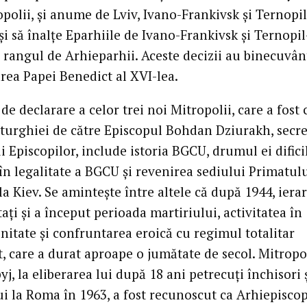
polii, şi anume de Lviv, Ivano-Frankivsk şi Ternopil
şi să înalţe Eparhiile de Ivano-Frankivsk şi Ternopil
a rangul de Arhieparhii. Aceste decizii au binecuvâ
rea Papei Benedict al XVI-lea.
de declarare a celor trei noi Mitropolii, care a fost c
iturghiei de către Episcopul Bohdan Dziurakh, secre
 Episcopilor, include istoria BGCU, drumul ei dificil
în legalitate a BGCU şi revenirea sediului Primatul
 la Kiev. Se aminteşte între altele că după 1944, iera
taţi şi a început perioada martiriului, activitatea în
nitate şi confruntarea eroică cu regimul totalitar
, care a durat aproape o jumătate de secol. Mitropo
pyj, la eliberarea lui după 18 ani petrecuţi închisori 
ui la Roma în 1963, a fost recunoscut ca Arhiepisco