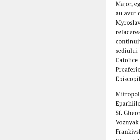
Major, eg
au avut d
Myroslav 
refacerea
continuit
sediului 
Catolice 
Preaferi
Episcopi
Mitropol
Eparhiil
Sf. Gheo
Voznyak v
Frankivs