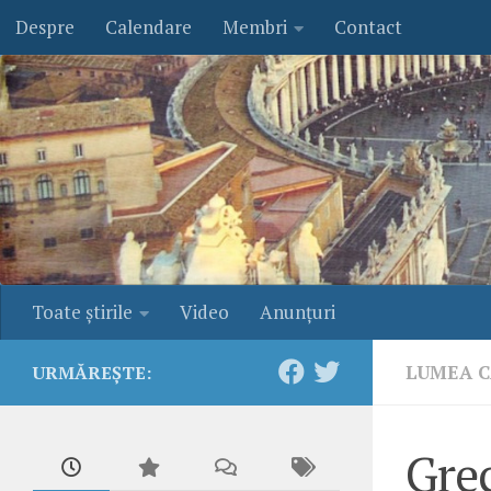
Despre
Calendare
Membri
Contact
Skip to content
Toate ştirile
Video
Anunţuri
LUMEA C
URMĂREȘTE:
Grec