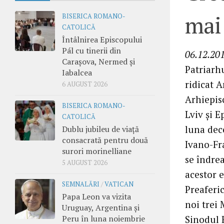
mai 
BISERICA ROMANO-
CATOLICĂ
Întâlnirea Episcopului
Pál cu tinerii din
06.12.201
Carașova, Nermed și
Patriarhu
Iabalcea
ridicat 
6 AUGUST 2026
Arhiepis
BISERICA ROMANO-
Lviv şi E
CATOLICĂ
luna dec
Dublu jubileu de viață
consacrată pentru două
Ivano-Fr
surori morinelliane
se îndrea
5 AUGUST 2026
acestor 
SEMNALĂRI
/
VATICAN
Preaferic
Papa Leon va vizita
noi trei 
Uruguay, Argentina și
Peru în luna noiembrie
Sinodul E