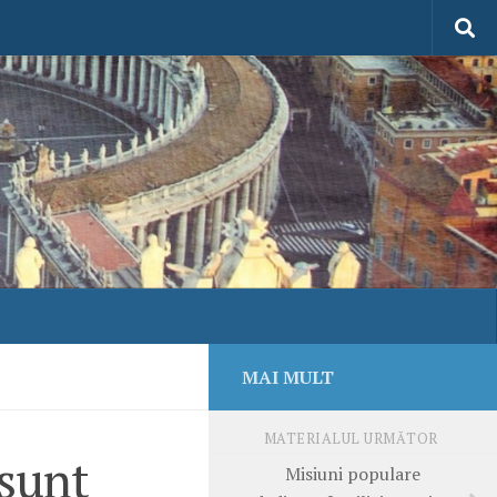
MAI MULT
MATERIALUL URMĂTOR
 sunt
Misiuni populare