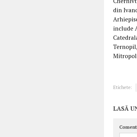
Chernivts
din Ivan
Arhiepis
include 
Catedrala
Ternopil,
Mitropoli
Etichete:
LASĂ U
Coment