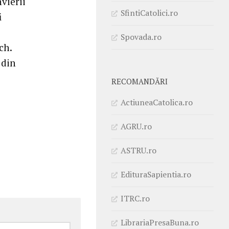
vierii
SfintiCatolici.ro
i
Spovada.ro
ch.
 din
RECOMANDĂRI
ActiuneaCatolica.ro
AGRU.ro
ASTRU.ro
EdituraSapientia.ro
ITRC.ro
LibrariaPresaBuna.ro