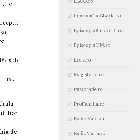
EGCO.ro
re le-
EparhiaClujGherla.ro
început
EpiscopiaBucuresti.ro
aza
ea
EpiscopiaMM.ro
05, sub
Ercis.ro
Magisteriu.ro
I-lea.
Pastoratie.ro
drala
ProFamilia.ro
ul Ihor
Radio Vatican
-
rhia de
RadioMaria.ro