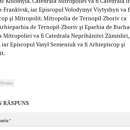
i-Kolomyia. Catedrala Mitropoliei va fi Catedrala În
o-Frankivsk, iar Episcopul Volodymyr Viytyshyn va f
cop şi Mitropolit. Mitropolia de Ternopil-Zboriv ca
Arhieparhia de Ternopil-Zboriv şi Eparhia de Bucha
 Mitropoliei va fi Catedrala Neprihănitei Zămisliri,
 iar Episcopul Vasyl Semeniuk va fi Arhiepiscop şi
t.
Ucraina
N RĂSPUNS
ariu
*