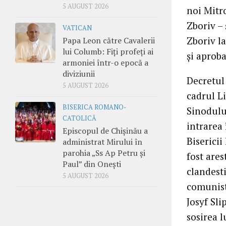
5 AUGUST 2026
noi Mitro
Zboriv – 
VATICAN
Zboriv l
Papa Leon către Cavalerii
lui Columb: Fiți profeți ai
şi aproba
armoniei într-o epocă a
diviziunii
Decretul 
5 AUGUST 2026
cadrul L
BISERICA ROMANO-
Sinodului
CATOLICĂ
intrarea 
Episcopul de Chișinău a
Bisericii
administrat Mirului în
parohia „Ss Ap Petru și
fost ares
Paul” din Onești
clandesti
5 AUGUST 2026
comunist
Josyf Sli
sosirea l