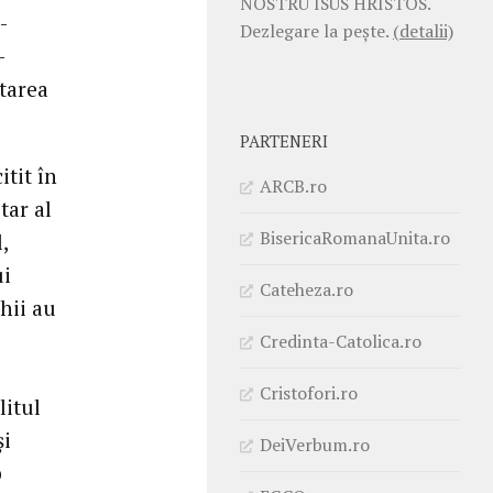
NOSTRU ISUS HRISTOS.
-
Dezlegare la pește.
(detalii)
-
ntarea
PARTENERI
itit în
ARCB.ro
tar al
BisericaRomanaUnita.ro
,
ui
Cateheza.ro
rhii au
Credinta-Catolica.ro
Cristofori.ro
litul
şi
DeiVerbum.ro
p