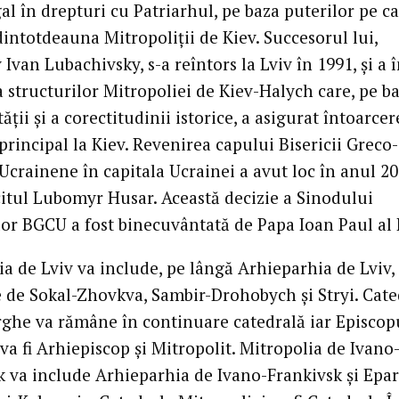
al în drepturi cu Patriarhul, pe baza puterilor pe ca
intotdeauna Mitropoliţii de Kiev. Succesorul lui,
Ivan Lubachivsky, s-a reîntors la Lviv în 1991, şi a 
 structurilor Mitropoliei de Kiev-Halych care, pe b
ăţii şi a corectitudinii istorice, a asigurat întoarcer
principal la Kiev. Revenirea capului Bisericii Greco-
Ucrainene în capitala Ucrainei a avut loc în anul 20
citul Lubomyr Husar. Această decizie a Sinodului
lor BGCU a fost binecuvântată de Papa Ioan Paul al I
ia de Lviv va include, pe lângă Arhieparhia de Lviv,
e de Sokal-Zhovkva, Sambir-Drohobych şi Stryi. Cate
rghe va rămâne în continuare catedrală iar Episcop
a fi Arhiepiscop şi Mitropolit. Mitropolia de Ivano
k va include Arhieparhia de Ivano-Frankivsk şi Epa