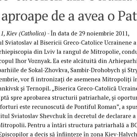
aproape de a avea o Pat
1, Kiev (Catholica)
- În data de 29 noiembrie 2011,
l Sviatoslav al Bisericii Greco-Catolice Ucrainene a
Arhiepiscopia din Lviv la rangul de Mitropolie, cond
copul Ihor Voznyak. Ea este alcătuită din Arhieparh
parhiile de Sokal-Zhovkva, Sambir-Drohobych şi Stry
embrie, vor fi intronizaţi de asemenea Mitropoliţi î
ankivsk şi Ternopil. „Biserica Greco-Catolică Ucrai
ptă spre aprobarea structurii patriarhale, şi oportu
eforturi este recunoscută de Pontiful Roman”, a spu
itul Sviatoslav Shevchuk în decretul de declarare a
Mitropolii. Pentru a întări structura patriarhală a B
piscopilor a decis să înfiinţeze în zona Kiev-Halych