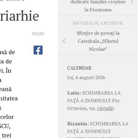
dedicate familiei creştine
la Frumoasa
riarhie
MATERIALUL ANTERIOR
Sfinţire de preoţi la
SHARE
Catedrala „Sfântul
Nicolae”
usă de
ia de
CALENDAR
i. În
Joi, 6 august 2026
n
neană
Latin:
SCHIMBAREA LA
nitatea
FAŢĂ A DOMNULUI Fer.
s
Octavian, ep.
(detalii)
 celor
Bizantin:
SCHIMBAREA LA
GCU,
FAŢĂ A DOMNULUI
 trei