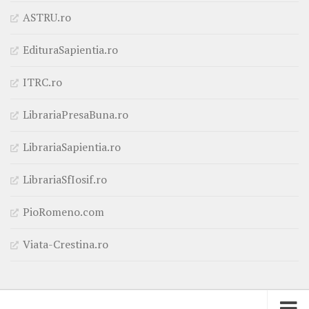
ASTRU.ro
EdituraSapientia.ro
ITRC.ro
LibrariaPresaBuna.ro
LibrariaSapientia.ro
LibrariaSfIosif.ro
PioRomeno.com
Viata-Crestina.ro