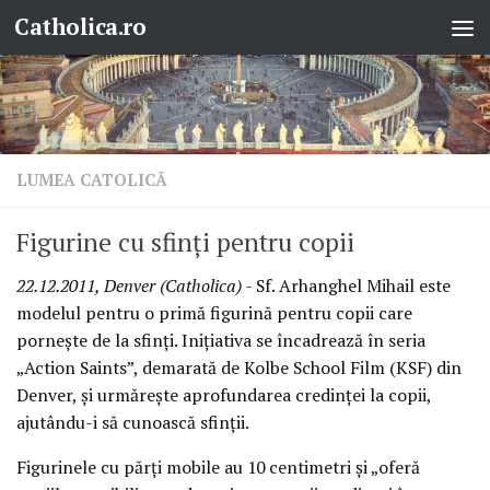
Catholica.ro
Skip to content
LUMEA CATOLICĂ
Figurine cu sfinţi pentru copii
22.12.2011, Denver (Catholica)
- Sf. Arhanghel Mihail este
modelul pentru o primă figurină pentru copii care
porneşte de la sfinţi. Iniţiativa se încadrează în seria
„Action Saints”, demarată de Kolbe School Film (KSF) din
Denver, şi urmăreşte aprofundarea credinţei la copii,
ajutându-i să cunoască sfinţii.
Figurinele cu părţi mobile au 10 centimetri şi „oferă