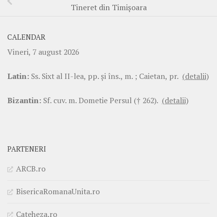
Tineret din Timişoara
CALENDAR
Vineri, 7 august 2026
Latin:
Ss. Sixt al II-lea, pp. şi îns., m. ; Caietan, pr.
(detalii)
Bizantin:
Sf. cuv. m. Dometie Persul († 262).
(detalii)
PARTENERI
ARCB.ro
BisericaRomanaUnita.ro
Cateheza.ro