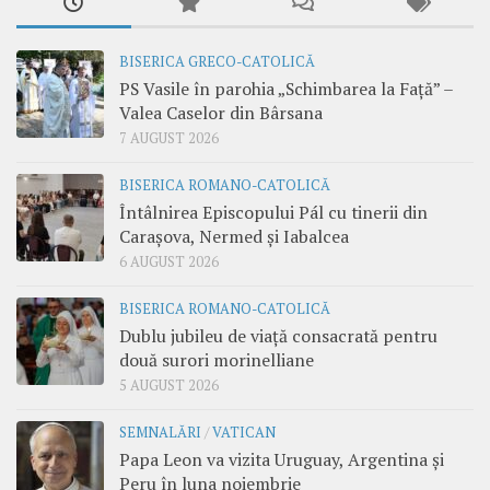
BISERICA GRECO-CATOLICĂ
PS Vasile în parohia „Schimbarea la Față” –
Valea Caselor din Bârsana
7 AUGUST 2026
BISERICA ROMANO-CATOLICĂ
Întâlnirea Episcopului Pál cu tinerii din
Carașova, Nermed și Iabalcea
6 AUGUST 2026
BISERICA ROMANO-CATOLICĂ
Dublu jubileu de viață consacrată pentru
două surori morinelliane
5 AUGUST 2026
SEMNALĂRI
/
VATICAN
Papa Leon va vizita Uruguay, Argentina și
Peru în luna noiembrie