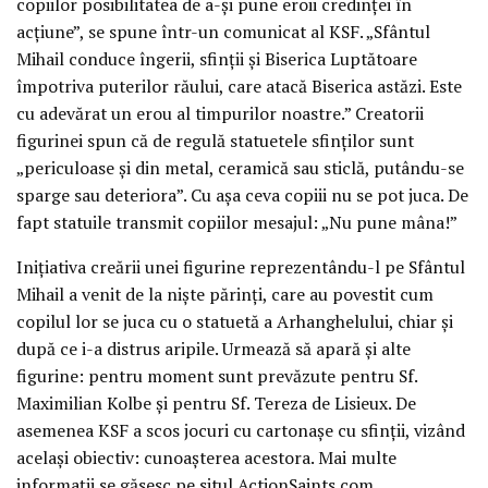
copiilor posibilitatea de a-şi pune eroii credinţei în
acţiune”, se spune într-un comunicat al KSF. „Sfântul
Mihail conduce îngerii, sfinţii şi Biserica Luptătoare
împotriva puterilor răului, care atacă Biserica astăzi. Este
cu adevărat un erou al timpurilor noastre.” Creatorii
figurinei spun că de regulă statuetele sfinţilor sunt
„periculoase şi din metal, ceramică sau sticlă, putându-se
sparge sau deteriora”. Cu aşa ceva copiii nu se pot juca. De
fapt statuile transmit copiilor mesajul: „Nu pune mâna!”
Iniţiativa creării unei figurine reprezentându-l pe Sfântul
Mihail a venit de la nişte părinţi, care au povestit cum
copilul lor se juca cu o statuetă a Arhanghelului, chiar şi
după ce i-a distrus aripile. Urmează să apară şi alte
figurine: pentru moment sunt prevăzute pentru Sf.
Maximilian Kolbe şi pentru Sf. Tereza de Lisieux. De
asemenea KSF a scos jocuri cu cartonaşe cu sfinţii, vizând
acelaşi obiectiv: cunoaşterea acestora. Mai multe
informaţii se găsesc pe situl ActionSaints.com.