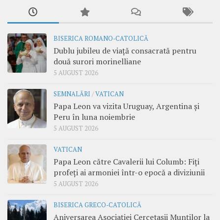
BISERICA ROMANO-CATOLICĂ
Dublu jubileu de viață consacrată pentru
două surori morinelliane
5 AUGUST 2026
SEMNALĂRI
/
VATICAN
Papa Leon va vizita Uruguay, Argentina și
Peru în luna noiembrie
5 AUGUST 2026
VATICAN
Papa Leon către Cavalerii lui Columb: Fiți
profeți ai armoniei într-o epocă a diviziunii
5 AUGUST 2026
BISERICA GRECO-CATOLICĂ
Aniversarea Asociației Cercetașii Munților la