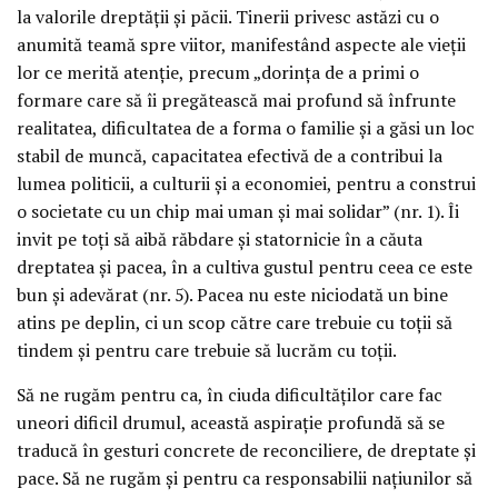
la valorile dreptăţii şi păcii. Tinerii privesc astăzi cu o
anumită teamă spre viitor, manifestând aspecte ale vieţii
lor ce merită atenţie, precum „dorinţa de a primi o
formare care să îi pregătească mai profund să înfrunte
realitatea, dificultatea de a forma o familie şi a găsi un loc
stabil de muncă, capacitatea efectivă de a contribui la
lumea politicii, a culturii şi a economiei, pentru a construi
o societate cu un chip mai uman şi mai solidar” (nr. 1). Îi
invit pe toţi să aibă răbdare şi statornicie în a căuta
dreptatea şi pacea, în a cultiva gustul pentru ceea ce este
bun şi adevărat (nr. 5). Pacea nu este niciodată un bine
atins pe deplin, ci un scop către care trebuie cu toţii să
tindem şi pentru care trebuie să lucrăm cu toţii.
Să ne rugăm pentru ca, în ciuda dificultăţilor care fac
uneori dificil drumul, această aspiraţie profundă să se
traducă în gesturi concrete de reconciliere, de dreptate şi
pace. Să ne rugăm şi pentru ca responsabilii naţiunilor să