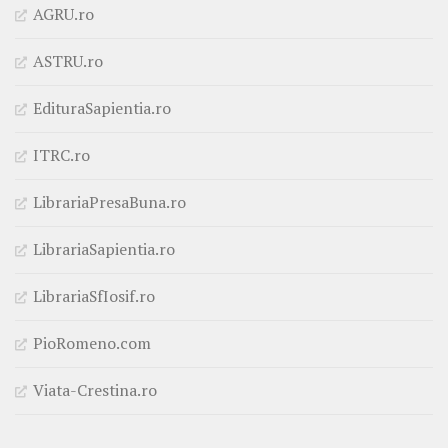
AGRU.ro
ASTRU.ro
EdituraSapientia.ro
ITRC.ro
LibrariaPresaBuna.ro
LibrariaSapientia.ro
LibrariaSfIosif.ro
PioRomeno.com
Viata-Crestina.ro