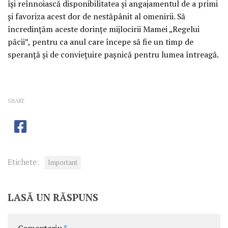
îşi reînnoiască disponibilitatea şi angajamentul de a primi
şi favoriza acest dor de nestăpânit al omenirii. Să
încredinţăm aceste dorinţe mijlocirii Mamei „Regelui
păcii”, pentru ca anul care începe să fie un timp de
speranţă şi de convieţuire paşnică pentru lumea întreagă.
SHARE
Etichete:
Important
LASĂ UN RĂSPUNS