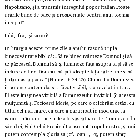
Napolitano, şi a transmis întregului popor italian „toate
urările bune de pace şi prosperitate pentru anul tocmai
început”.
Iubiţi fraţi şi surori!
În liturgia acestei prime zile a anului răsună tripla
binecuvântare biblică: „Să te binecuvânteze Domnul şi să
te păzească. Domnul să-şi lumineze faţa asupra ta şi să se
îndure de tine. Domnul să-şi îndrepte faţa către tine şi să-
ţi dăruiască pacea” (Numeri 6,24-26). Chipul lui Dumnezeu
îl putem contempla, s-a făcut vizibil, s-a revelat în Isus:
El este imaginea vizibilă a Dumnezeului invizibil. Şi aceasta
mulţumită şi Fecioarei Maria, pe care o celebrăm astăzi cu
titlul cel mai mare, cu care a participat în mod unic la
istoria mântuirii: acela de a fi Născătoare de Dumnezeu. În
sânul ei, Fiul Celui Preaînalt a asumat trupul nostru, şi noi
putem contempla gloria sa (cf. Ioan 1,14), putem simţi