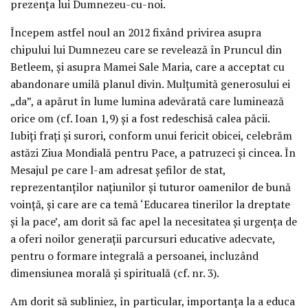
prezenţa lui Dumnezeu-cu-noi.
Începem astfel noul an 2012 fixând privirea asupra
chipului lui Dumnezeu care se revelează în Pruncul din
Betleem, şi asupra Mamei Sale Maria, care a acceptat cu
abandonare umilă planul divin. Mulţumită generosului ei
„da”, a apărut în lume lumina adevărată care luminează
orice om (cf. Ioan 1,9) şi a fost redeschisă calea păcii.
Iubiţi fraţi şi surori, conform unui fericit obicei, celebrăm
astăzi Ziua Mondială pentru Pace, a patruzeci şi cincea. În
Mesajul pe care l-am adresat şefilor de stat,
reprezentanţilor naţiunilor şi tuturor oamenilor de bună
voinţă, şi care are ca temă ‘Educarea tinerilor la dreptate
şi la pace’, am dorit să fac apel la necesitatea şi urgenţa de
a oferi noilor generaţii parcursuri educative adecvate,
pentru o formare integrală a persoanei, incluzând
dimensiunea morală şi spirituală (cf. nr. 3).
Am dorit să subliniez, în particular, importanţa la a educa