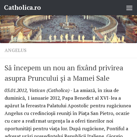
Catholica.ro
Skip to content
ANGELUS
Să începem un nou an fixând privirea
asupra Pruncului şi a Mamei Sale
03.01.2012, Vatican (Catholica)
- La amiază, în ziua de
duminică, 1 ianuarie 2012, Papa Benedict al XVI-lea a
apărut la fereastra Palatului Apostolic pentru rugăciunea
Angelus cu credincioşii reuniţi în Piaţa San Pietro, ocazie
cu care a reafirmat urgenţa la a oferi tinerilor noi
oportunităţi pentru viaţa lor. După rugăciune, Pontiful a
adresat urări preşedintelui Republicii Italiene, Giorgio