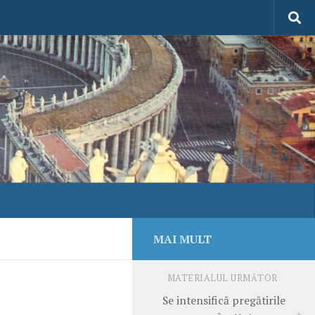
MAI MULT
MATERIALUL URMĂTOR
Se intensifică pregătirile