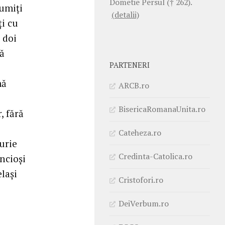
Dometie Persul († 262).
ţumiţi
(detalii)
ţi cu
 doi
că
PARTENERI
mă
ARCB.ro
BisericaRomanaUnita.ro
, fără
Cateheza.ro
urie
Credinta-Catolica.ro
incioşi
elaşi
Cristofori.ro
DeiVerbum.ro