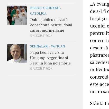
„A evang
BISERICA ROMANO-
de a-l fi
CATOLICĂ
forţă şi 
Dublu jubileu de viață
consacrată pentru două
ucenici c
surori morinelliane
pentru it
5 AUGUST 2026
concretiz
SEMNALĂRI
/
VATICAN
deschisă
Papa Leon va vizita
păstrarea
Uruguay, Argentina și
să cedeze
Peru în luna noiembrie
individu
5 AUGUST 2026
concretă,
este acce
neam sau
Sfânta Li