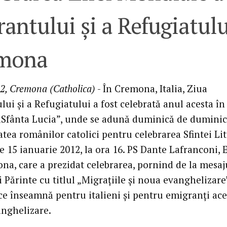
antului şi a Refugiatulu
mona
2, Cremona (Catholica)
- În Cremona, Italia, Ziua
ui şi a Refugiatului a fost celebrată anul acesta în
 „Sfânta Lucia”, unde se adună duminică de dumini
tea românilor catolici pentru celebrarea Sfintei Lit
e 15 ianuarie 2012, la ora 16. PS Dante Lafranconi, 
na, care a prezidat celebrarea, pornind de la mesaj
 Părinte cu titlul „Migraţiile şi noua evanghelizare”
 ce înseamnă pentru italieni şi pentru emigranţi ace
nghelizare.