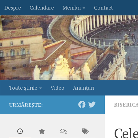
Despre
Calendare
Membri
Contact
Skip to content
Toate ştirile
Video
Anunţuri
BISERIC
URMĂREȘTE:
Cele