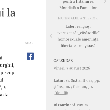
pentru Întâlnirea
Mondială a Familiilor
i la
MATERIALUL ANTERIOR
Lideri religioşi
avertizează: „căsătoriile”
homosexuale ameninţă
SHARE
libertatea religioasă
că
CALENDAR
urghii,
Vineri, 7 august 2026
Episcop
ul
Latin:
Ss. Sixt al II-lea, pp.
şi îns., m. ; Caietan, pr.
, a
(detalii)
asta
Bizantin:
Sf. cuv. m.