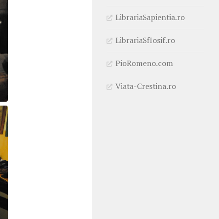
LibrariaSapientia.ro
LibrariaSfIosif.ro
PioRomeno.com
Viata-Crestina.ro