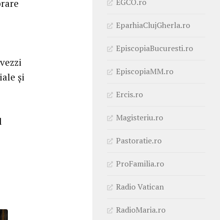
EGCO.ro
brare
EparhiaClujGherla.ro
EpiscopiaBucuresti.ro
lvezzi
EpiscopiaMM.ro
iale şi
Ercis.ro
Magisteriu.ro
l
Pastoratie.ro
ProFamilia.ro
Radio Vatican
RadioMaria.ro