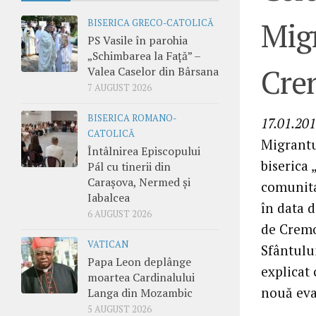
Migr
BISERICA GRECO-CATOLICĂ
PS Vasile în parohia
„Schimbarea la Față” –
Cre
Valea Caselor din Bârsana
7 AUGUST 2026
BISERICA ROMANO-
17.01.201
CATOLICĂ
Migrantul
Întâlnirea Episcopului
biserica
Pál cu tinerii din
Carașova, Nermed și
comunita
Iabalcea
în data d
6 AUGUST 2026
de Cremo
VATICAN
Sfântului
Papa Leon deplânge
explicat
moartea Cardinalului
nouă eva
Langa din Mozambic
5 AUGUST 2026