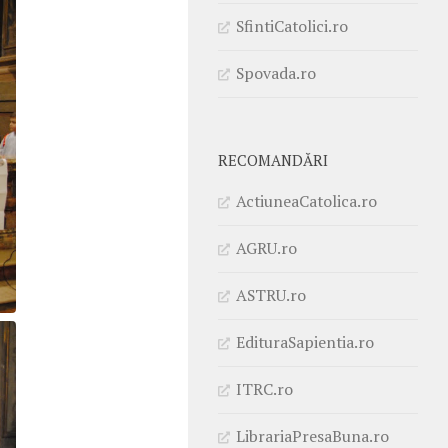
SfintiCatolici.ro
Spovada.ro
RECOMANDĂRI
ActiuneaCatolica.ro
AGRU.ro
ASTRU.ro
EdituraSapientia.ro
ITRC.ro
LibrariaPresaBuna.ro