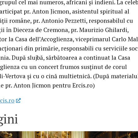
grupul cel mai numeros, africani şi indieni. La cele
rticipat pr. Anton Jicmon, asistentul spiritual al
ţii române, pr. Antonio Pezzetti, responsabilul cu
ii în Dieceza de Cremona, pr. Maurizio Ghilardi,
tor la Casa dell’Accoglienza, viceprimarul Carlo Ma
ncţionari din primărie, responsabili cu serviciile soc
nia. După slujbă, sărbătoarea a continuat la Casa
oglienza cu un concert frumos susţinut de corul
li-Vertova şi cu o cină multietnică. (După materialu
e pr. Anton Jicmon pentru Ercis.ro)
cis.ro
ini