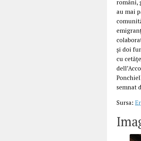
români, 
au mai pa
comunită
emigranţ
colabora
şi doi fu
cu cetăţe
dell’Acc
Ponchiel
semnat d
Sursa:
Er
Imag