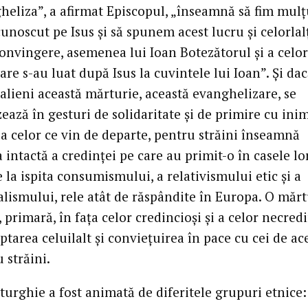
heliza”, a afirmat Episcopul, „înseamnă să fim mul
 cunoscut pe Isus şi să spunem acest lucru şi celorlal
convingere, asemenea lui Ioan Botezătorul şi a celor
are s-au luat după Isus la cuvintele lui Ioan”. Şi da
alieni această mărturie, această evanghelizare, se
ează în gesturi de solidaritate şi de primire cu ini
 a celor ce vin de departe, pentru străini înseamnă
 intactă a credinţei pe care au primit-o în casele lor
 la ispita consumismului, a relativismului etic şi a
alismului, rele atât de răspândite în Europa. O mărt
 primară, în faţa celor credincioşi şi a celor necred
ptarea celuilalt şi convieţuirea în pace cu cei de ac
 străini.
turghie a fost animată de diferitele grupuri etnice: