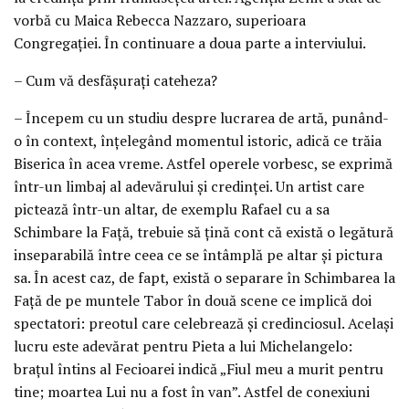
vorbă cu Maica Rebecca Nazzaro, superioara
Congregaţiei. În continuare a doua parte a interviului.
– Cum vă desfăşuraţi cateheza?
– Începem cu un studiu despre lucrarea de artă, punând-
o în context, înţelegând momentul istoric, adică ce trăia
Biserica în acea vreme. Astfel operele vorbesc, se exprimă
într-un limbaj al adevărului şi credinţei. Un artist care
pictează într-un altar, de exemplu Rafael cu a sa
Schimbare la Faţă, trebuie să ţină cont că există o legătură
inseparabilă între ceea ce se întâmplă pe altar şi pictura
sa. În acest caz, de fapt, există o separare în Schimbarea la
Faţă de pe muntele Tabor în două scene ce implică doi
spectatori: preotul care celebrează şi credinciosul. Acelaşi
lucru este adevărat pentru Pieta a lui Michelangelo:
braţul întins al Fecioarei indică „Fiul meu a murit pentru
tine; moartea Lui nu a fost în van”. Astfel de conexiuni