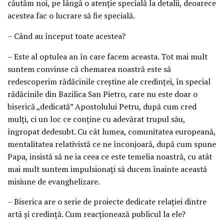
căutăm noi, pe lângă o atenţie specială la detalii, deoarece
acestea fac o lucrare să fie specială.
– Când au început toate acestea?
– Este al optulea an în care facem aceasta. Tot mai mult
suntem convinse că chemarea noastră este să
redescoperim rădăcinile creştine ale credinţei, în special
rădăcinile din Bazilica San Pietro, care nu este doar o
biserică „dedicată” Apostolului Petru, după cum cred
mulţi, ci un loc ce conţine cu adevărat trupul său,
îngropat dedesubt. Cu cât lumea, comunitatea europeană,
mentalitatea relativistă ce ne înconjoară, după cum spune
Papa, insistă să ne ia ceea ce este temelia noastră, cu atât
mai mult suntem impulsionaţi să ducem înainte această
misiune de evanghelizare.
– Biserica are o serie de proiecte dedicate relaţiei dintre
artă şi credinţă. Cum reacţionează publicul la ele?