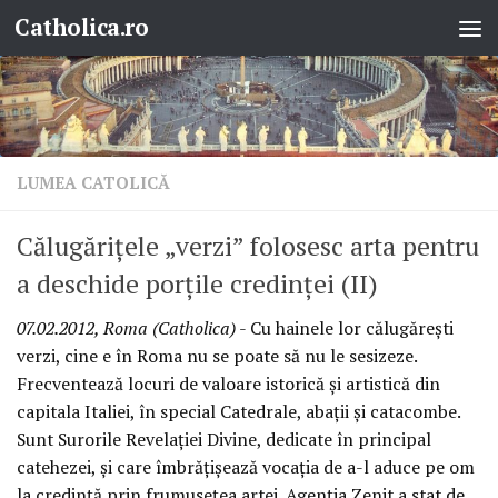
Catholica.ro
Skip to content
LUMEA CATOLICĂ
Călugăriţele „verzi” folosesc arta pentru
a deschide porţile credinţei (II)
07.02.2012, Roma (Catholica)
- Cu hainele lor călugăreşti
verzi, cine e în Roma nu se poate să nu le sesizeze.
Frecventează locuri de valoare istorică şi artistică din
capitala Italiei, în special Catedrale, abaţii şi catacombe.
Sunt Surorile Revelaţiei Divine, dedicate în principal
catehezei, şi care îmbrăţişează vocaţia de a-l aduce pe om
la credinţă prin frumuseţea artei. Agenţia Zenit a stat de