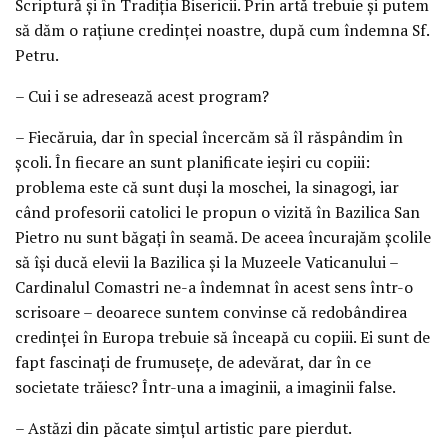
Scriptură şi în Tradiţia Bisericii. Prin artă trebuie şi putem
să dăm o raţiune credinţei noastre, după cum îndemna Sf.
Petru.
– Cui i se adresează acest program?
– Fiecăruia, dar în special încercăm să îl răspândim în
şcoli. În fiecare an sunt planificate ieşiri cu copiii:
problema este că sunt duşi la moschei, la sinagogi, iar
când profesorii catolici le propun o vizită în Bazilica San
Pietro nu sunt băgaţi în seamă. De aceea încurajăm şcolile
să îşi ducă elevii la Bazilica şi la Muzeele Vaticanului –
Cardinalul Comastri ne-a îndemnat în acest sens într-o
scrisoare – deoarece suntem convinse că redobândirea
credinţei în Europa trebuie să înceapă cu copiii. Ei sunt de
fapt fascinaţi de frumuseţe, de adevărat, dar în ce
societate trăiesc? Într-una a imaginii, a imaginii false.
– Astăzi din păcate simţul artistic pare pierdut.