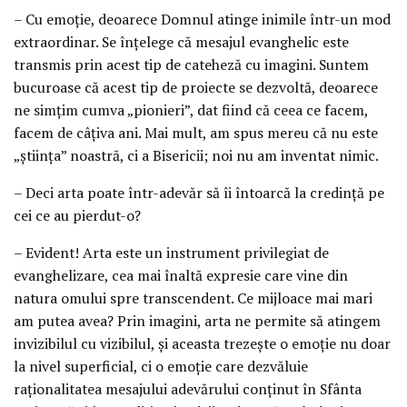
– Cu emoţie, deoarece Domnul atinge inimile într-un mod
extraordinar. Se înţelege că mesajul evanghelic este
transmis prin acest tip de cateheză cu imagini. Suntem
bucuroase că acest tip de proiecte se dezvoltă, deoarece
ne simţim cumva „pionieri”, dat fiind că ceea ce facem,
facem de câţiva ani. Mai mult, am spus mereu că nu este
„ştiinţa” noastră, ci a Bisericii; noi nu am inventat nimic.
– Deci arta poate într-adevăr să îi întoarcă la credinţă pe
cei ce au pierdut-o?
– Evident! Arta este un instrument privilegiat de
evanghelizare, cea mai înaltă expresie care vine din
natura omului spre transcendent. Ce mijloace mai mari
am putea avea? Prin imagini, arta ne permite să atingem
invizibilul cu vizibilul, şi aceasta trezeşte o emoţie nu doar
la nivel superficial, ci o emoţie care dezvăluie
raţionalitatea mesajului adevărului conţinut în Sfânta