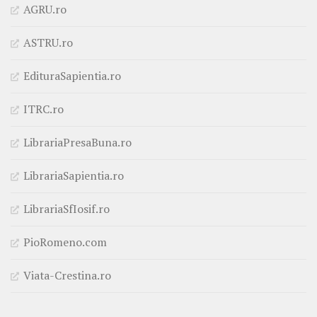
AGRU.ro
ASTRU.ro
EdituraSapientia.ro
ITRC.ro
LibrariaPresaBuna.ro
LibrariaSapientia.ro
LibrariaSfIosif.ro
PioRomeno.com
Viata-Crestina.ro