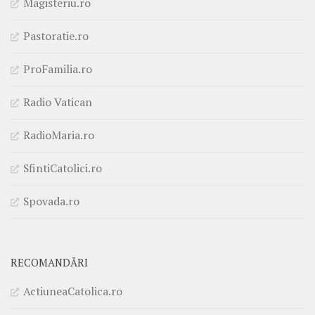
Magisteriu.ro
Pastoratie.ro
ProFamilia.ro
Radio Vatican
RadioMaria.ro
SfintiCatolici.ro
Spovada.ro
RECOMANDĂRI
ActiuneaCatolica.ro