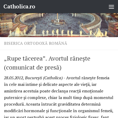
Catholica.ro
Skip to content
BISERICA ORTODOXĂ ROMÂNĂ
„Rupe tăcerea”. Avortul răneşte
(comunicat de presă)
28.05.2012, Bucureşti (Catholica)
- Avortul răneşte femeia
în cele mai intime şi delicate aspecte ale vieţii, iar
amintirea acestuia poate declanşa reacţii emoţionale
puternice şi complexe, chiar la mult timp după momentul
procedurii. Aceasta întrucât graviditatea determină
modificări hormonale şi funcţionale în organismul femeii,
iar un avort perturbă acest proces fiziologic firesc, fapt