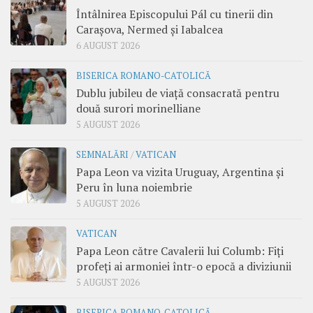
Întâlnirea Episcopului Pál cu tinerii din
Carașova, Nermed și Iabalcea
6 AUGUST 2026
BISERICA ROMANO-CATOLICĂ
Dublu jubileu de viață consacrată pentru
două surori morinelliane
5 AUGUST 2026
SEMNALĂRI
/
VATICAN
Papa Leon va vizita Uruguay, Argentina și
Peru în luna noiembrie
5 AUGUST 2026
VATICAN
Papa Leon către Cavalerii lui Columb: Fiți
profeți ai armoniei într-o epocă a diviziunii
5 AUGUST 2026
BISERICA ROMANO-CATOLICĂ