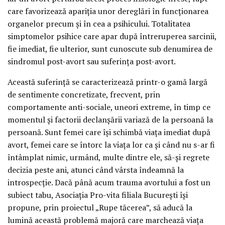
care favorizează apariţia unor dereglări în funcţionarea
organelor precum şi în cea a psihicului. Totalitatea
simptomelor psihice care apar după întreruperea sarcinii,
fie imediat, fie ulterior, sunt cunoscute sub denumirea de
sindromul post-avort sau suferinţa post-avort.
Această suferinţă se caracterizează printr-o gamă largă
de sentimente concretizate, frecvent, prin
comportamente anti-sociale, uneori extreme, în timp ce
momentul şi factorii declanşării variază de la persoană la
persoană. Sunt femei care îşi schimbă viaţa imediat după
avort, femei care se întorc la viaţa lor ca şi când nu s-ar fi
întâmplat nimic, urmând, multe dintre ele, să-şi regrete
decizia peste ani, atunci când vârsta îndeamnă la
introspecţie. Dacă până acum trauma avortului a fost un
subiect tabu, Asociaţia Pro-vita filiala Bucureşti îşi
propune, prin proiectul „Rupe tăcerea”, să aducă la
lumină această problemă majoră care marchează viaţa