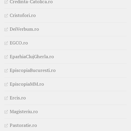
Credinta-Catolica.ro
Cristofori.ro
DeiVerbum.ro
EGCO.ro
EparhiaClujGherla.ro
EpiscopiaBucuresti.ro
EpiscopiaMM.ro
Ercis.ro
Magisteriu.ro
Pastoratie.ro