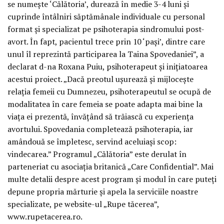
se numeşte ‘Călătoria’, durează în medie 3-4 luni şi
cuprinde întâlniri săptămânale individuale cu personal
format şi specializat pe psihoterapia sindromului post-
avort. În fapt, pacientul trece prin 10 ‘paşi’, dintre care
unul îl reprezintă participarea la Taina Spovedaniei”, a
declarat d-na Roxana Puiu, psihoterapeut şi iniţiatoarea
acestui proiect. „Dacă preotul uşurează şi mijloceşte
relaţia femeii cu Dumnezeu, psihoterapeutul se ocupă de
modalitatea în care femeia se poate adapta mai bine la
viaţa ei prezentă, învăţând să trăiască cu experienţa
avortului. Spovedania completează psihoterapia, iar
amândouă se împletesc, servind aceluiaşi scop:
vindecarea.” Programul „Călătoria” este derulat în
parteneriat cu asociaţia britanică „Care Confidential”. Mai
multe detalii despre acest program şi modul în care puteţi
depune propria mărturie şi apela la serviciile noastre
specializate, pe website-ul „Rupe tăcerea”,
www.rupetacerea.ro.