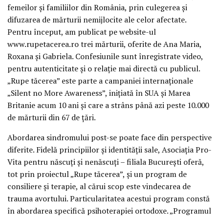
femeilor şi familiilor din România, prin culegerea şi
difuzarea de mărturii nemijlocite ale celor afectate.
Pentru început, am publicat pe website-ul
www.rupetacerea.ro trei mărturii, oferite de Ana Maria,
Roxana şi Gabriela. Confesiunile sunt înregistrate video,
pentru autenticitate şi o relaţie mai directă cu publicul.
„Rupe tăcerea” este parte a campaniei internaţionale
„Silent no More Awareness”, iniţiată în SUA şi Marea
Britanie acum 10 ani şi care a strâns până azi peste 10.000
de mărturii din 67 de ţări.
Abordarea sindromului post-se poate face din perspective
diferite. Fidelă principiilor şi identităţii sale, Asociaţia Pro-
Vita pentru născuţi şi nenăscuţi – filiala Bucureşti oferă,
tot prin proiectul „Rupe tăcerea”, şi un program de
consiliere şi terapie, al cărui scop este vindecarea de
trauma avortului. Particularitatea acestui program constă
în abordarea specifică psihoterapiei ortodoxe. „Programul