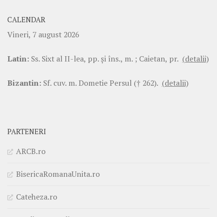
CALENDAR
Vineri, 7 august 2026
Latin:
Ss. Sixt al II-lea, pp. şi îns., m. ; Caietan, pr.
(detalii)
Bizantin:
Sf. cuv. m. Dometie Persul († 262).
(detalii)
PARTENERI
ARCB.ro
BisericaRomanaUnita.ro
Cateheza.ro