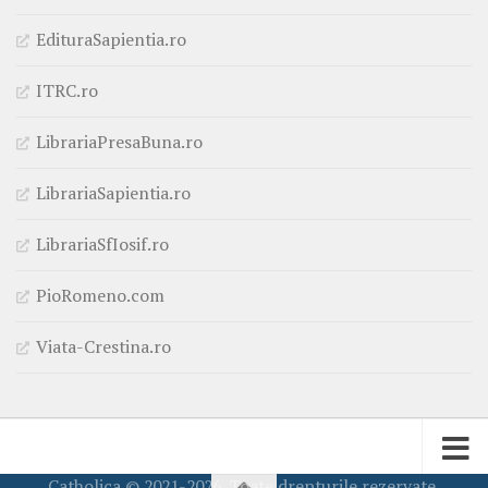
EdituraSapientia.ro
ITRC.ro
LibrariaPresaBuna.ro
LibrariaSapientia.ro
LibrariaSfIosif.ro
PioRomeno.com
Viata-Crestina.ro
Catholica © 2021-2026. Toate drepturile rezervate.