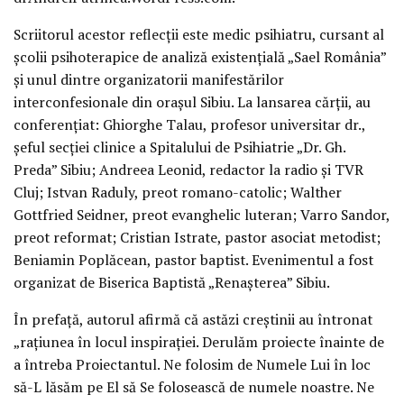
Scriitorul acestor reflecţii este medic psihiatru, cursant al
şcolii psihoterapice de analiză existenţială „Sael România”
şi unul dintre organizatorii manifestărilor
interconfesionale din oraşul Sibiu. La lansarea cărţii, au
conferenţiat: Ghiorghe Talau, profesor universitar dr.,
şeful secţiei clinice a Spitalului de Psihiatrie „Dr. Gh.
Preda” Sibiu; Andreea Leonid, redactor la radio şi TVR
Cluj; Istvan Raduly, preot romano-catolic; Walther
Gottfried Seidner, preot evanghelic luteran; Varro Sandor,
preot reformat; Cristian Istrate, pastor asociat metodist;
Beniamin Poplăcean, pastor baptist. Evenimentul a fost
organizat de Biserica Baptistă „Renaşterea” Sibiu.
În prefaţă, autorul afirmă că astăzi creştinii au întronat
„raţiunea în locul inspiraţiei. Derulăm proiecte înainte de
a întreba Proiectantul. Ne folosim de Numele Lui în loc
să-L lăsăm pe El să Se folosească de numele noastre. Ne