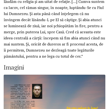
lăudăm cu religia şi am uitat de relaţie. […] Cumva suntem
ca Iacov, cel rămas singur, în noapte, luptându-Se cu Fiul
lui Dumnezeu. Şi asta până când înţelegem că nu
învingem decât lăsându-L pe El să câştige. Şi abia atunci
se luminează de ziuă, iar noi şchiopătăm în fire, pentru a
merge, prin puterea Lui, spre Casă. Cred că aceasta este
ideea centrală a cărţii: începem să fim abia atunci când nu
mai suntem. Şi, oricât de dureros ar fi procesul acesta, de
îi permitem, Dumnezeu ne dezleagă toate legăturile
pământului, pentru a ne lega cu totul de cer.”
Imagini