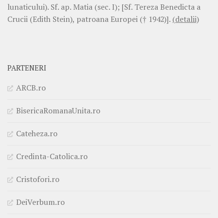
lunaticului). Sf. ap. Matia (sec. I); [Sf. Tereza Benedicta a
Crucii (Edith Stein), patroana Europei († 1942)].
(detalii)
PARTENERI
ARCB.ro
BisericaRomanaUnita.ro
Cateheza.ro
Credinta-Catolica.ro
Cristofori.ro
DeiVerbum.ro