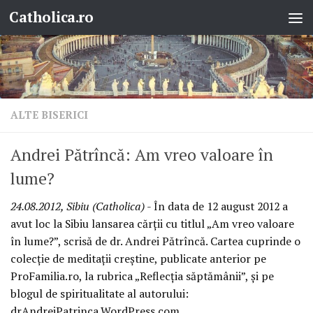
Catholica.ro
Skip to content
ALTE BISERICI
Andrei Pătrîncă: Am vreo valoare în
lume?
24.08.2012, Sibiu (Catholica)
- În data de 12 august 2012 a
avut loc la Sibiu lansarea cărţii cu titlul „Am vreo valoare
în lume?”, scrisă de dr. Andrei Pătrîncă. Cartea cuprinde o
colecţie de meditaţii creştine, publicate anterior pe
ProFamilia.ro, la rubrica „Reflecţia săptămânii”, şi pe
blogul de spiritualitate al autorului:
drAndreiPatrinca.WordPress.com.