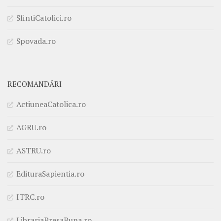
SfintiCatolici.ro
Spovada.ro
RECOMANDĂRI
ActiuneaCatolica.ro
AGRU.ro
ASTRU.ro
EdituraSapientia.ro
ITRC.ro
LibrariaPresaBuna.ro