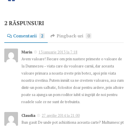
2 RĂSPUNSURI
Comentarii
2
Pingback-uri
0
Marin
13 ianuarie 2013 la 7:18
Avem valoare! Fiecare om prin nastere primeste o valoare de
la Dumnezeu – viata care da voaloare carnii, dar aceasta
valoare primara a noasta creste prin botez, apoi prin viata
noastra crestina. Putem inmiit sa ne crestem valoarea, asa cum
dintr-un pom salbatic, folositor doar pentru ardere, prin altoire
poate sa ajunga un pom roditor iubit si ingrijit de noi pentru
roadele sale ce ne sunt de trebuinta.
Claudia
27 aprilie 2014 la 21:00
Bun gasit De unde pot achizitiona aceasta carte? Multumesc pt