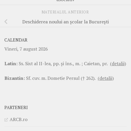
MATERIALUL ANTERIOR
Deschiderea noului an şcolar la Bucureşti
CALENDAR
Vineri, 7 august 2026
Latin:
Ss. Sixt al II-lea, pp. şi îns., m. ; Caietan, pr.
(detalii)
Bizantin:
Sf. cuv. m. Dometie Persul († 262).
(detalii)
PARTENERI
ARCB.ro