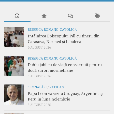
BISERICA ROMANO-CATOLICĂ
Întâlnirea Episcopului Pál cu tinerii din
Carașova, Nermed și Iabalcea
6 AUGUST 2026
BISERICA ROMANO-CATOLICĂ
Dublu jubileu de viață consacrată pentru
două surori morinelliane
5 AUGUST 2026
SEMNALĂRI
/
VATICAN
Papa Leon va vizita Uruguay, Argentina și
Peru în luna noiembrie
5 AUGUST 2026