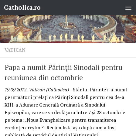
Catholica.ro
Skip to content
VATICAN
Papa a numit Părinţii Sinodali pentru
reuniunea din octombrie
19.09.2012, Vatican (Catholica)
- Sfântul Părinte i-a numit
pe următorii prelaţi ca Părinţi Sinodali pentru cea de-a
XIII-a Adunare Generală Ordinară a Sinodului
Episcopilor, care se va desfăşura între 7 şi 28 octombrie
pe tema: „Noua Evanghelizare pentru transmiterea
credinţei creştine”. Redăm lista aşa după cum a fost
publicată de serviciul de ştiri al Vaticanului.