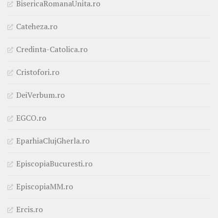
BisericaRomanaUnita.ro
Cateheza.ro
Credinta-Catolica.ro
Cristofori.ro
DeiVerbum.ro
EGCO.ro
EparhiaClujGherla.ro
EpiscopiaBucuresti.ro
EpiscopiaMM.ro
Ercis.ro