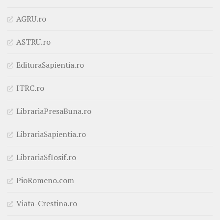
AGRU.ro
ASTRU.ro
EdituraSapientia.ro
ITRC.ro
LibrariaPresaBuna.ro
LibrariaSapientia.ro
LibrariaSfIosif.ro
PioRomeno.com
Viata-Crestina.ro