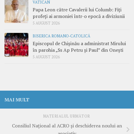
VATICAN
Papa Leon către Cavalerii lui Columb: Fiți
profeți ai armoniei într-o epocă a diviziunii
5 AUGUST 2026
BISERICA ROMANO-CATOLICĂ
Episcopul de Chișinău a administrat Mirului
în parohia „Ss Ap Petru și Paul” din Onești
5 AUGUST 2026
MAI MULT
MATERIALUL URMĂTOR
Consiliul Naţional al ACRO şi deschiderea noului an
asociativ