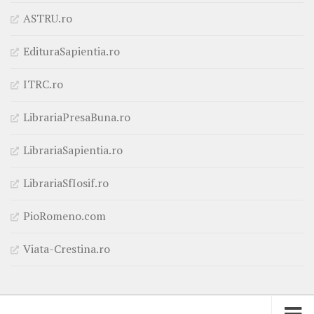
ASTRU.ro
EdituraSapientia.ro
ITRC.ro
LibrariaPresaBuna.ro
LibrariaSapientia.ro
LibrariaSfIosif.ro
PioRomeno.com
Viata-Crestina.ro