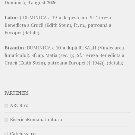
Duminică, 9 august 2026
Latin:
† DUMINICA a 19-a de peste an; Sf. Tereza
Benedicta a Crucii (Edith Stein), fc. m., patroană a
Europei
(detalii)
Bizantin:
DUMINICA a 10-a după RUSALII (Vindecarea
lunaticului). Sf. ap. Matia (sec. I); [Sf. Tereza Benedicta a
Crucii (Edith Stein), patroana Europei († 1942)].
(detalii)
PARTENERI
ARCB.ro
BisericaRomanaUnita.ro
Cateheza.ro