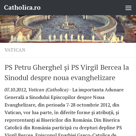
Catholica.ro
Skip to content
VATICAN
PS Petru Gherghel şi PS Virgil Bercea la
Sinodul despre noua evanghelizare
07.10.2012, Vatican (Catholica)
- La importanta Adunare
Generală a Sinodului Episcopilor despre Noua
Evanghelizare, din perioada 7-28 octombrie 2012, din
Vatican, vor lua parte, în diferite forme şi atribuţii, şi
reprezentanţi ai Bisericilor din România. Din Biserica
Catolică din România participă cu drepturi depline PS
Virgil Bercea, Episcopul Eparhiei Greco-Catolice de