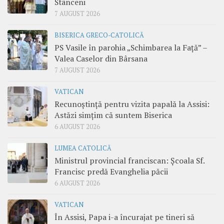
Stânceni
7 AUGUST 2026
BISERICA GRECO-CATOLICĂ
PS Vasile în parohia „Schimbarea la Față” –
Valea Caselor din Bârsana
7 AUGUST 2026
VATICAN
Recunoștință pentru vizita papală la Assisi:
Astăzi simțim că suntem Biserica
6 AUGUST 2026
LUMEA CATOLICĂ
Ministrul provincial franciscan: Școala Sf.
Francisc predă Evanghelia păcii
6 AUGUST 2026
VATICAN
În Assisi, Papa i-a încurajat pe tineri să