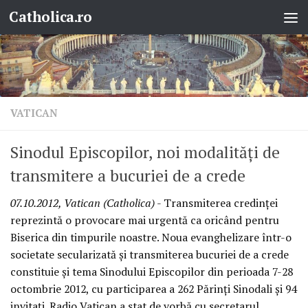
Catholica.ro
Skip to content
VATICAN
Sinodul Episcopilor, noi modalităţi de
transmitere a bucuriei de a crede
07.10.2012, Vatican (Catholica)
- Transmiterea credinţei
reprezintă o provocare mai urgentă ca oricând pentru
Biserica din timpurile noastre. Noua evanghelizare într-o
societate secularizată şi transmiterea bucuriei de a crede
constituie şi tema Sinodului Episcopilor din perioada 7-28
octombrie 2012, cu participarea a 262 Părinţi Sinodali şi 94
invitaţi. Radio Vatican a stat de vorbă cu secretarul