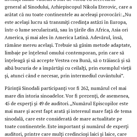
general al Sinodului, Arhiepiscopul Nikola Eterovic, care a
arătat că nu toate continentele au aceleaşi provocări: „Nu
este acelaşi lucru să transmiţi credinţa astăzi în Europa,
într-o lume secularizată, sau în ţările din Africa, Asia ori
America, şi mai ales în America Latină. Adevărul, însă,
rămâne mereu acelaşi. Trebuie să găsim metode adaptate,
limbaje pe înţelesul omului contemporan, prin care să
înţeleagă şi să accepte Vestea cea Bună, să o trăiască şi să
aibă bucuria de a împărtăşi cu ceilalţi, prin exemplul vieţii
şi, atunci când e necesar, prin intermediul cuvântului”.
Părinţii Sinodali participanţi vor fi 262, numărul cel mai
mare din istoria sinoadelor. Vor fi prezenţi, de asemenea,
45 de experţi şi 49 de auditori. „Numărul Episcopilor este
mai mare şi acest fapt arată şi interesul mare faţă de tema
sinodală, care este considerată de mare actualitate pe
toate continentele. Este important şi numărul de experţi
auditori, printre care mulţi credincioşi laici şi laice, care