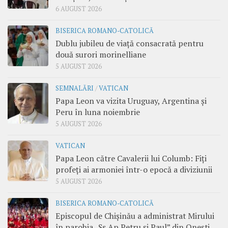
6 AUGUST 2026
BISERICA ROMANO-CATOLICĂ
Dublu jubileu de viață consacrată pentru
două surori morinelliane
5 AUGUST 2026
SEMNALĂRI
/
VATICAN
Papa Leon va vizita Uruguay, Argentina și
Peru în luna noiembrie
5 AUGUST 2026
VATICAN
Papa Leon către Cavalerii lui Columb: Fiți
profeți ai armoniei într-o epocă a diviziunii
5 AUGUST 2026
BISERICA ROMANO-CATOLICĂ
Episcopul de Chișinău a administrat Mirului
în parohia „Ss Ap Petru și Paul” din Onești