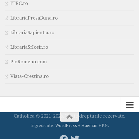
ITRC.ro
LibrariaPresaBuna.ro
LibrariaSapientia.ro
LibrariaSfIosif.ro
PioRomeno.com
Viata-Crestina.ro
Catholica © 2021-2026. Toate drepturile rezervate.
Ingrediente:
WordPress
+
Hueman
+ KN.