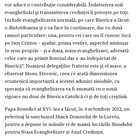
vor aduce o contribuţie considerabilă. Îndatorirea noii
evanghelizări şi transmiterea credinţei îi priveşte pe toţi.
Include evanghelizarea normală, pe care Biserica a făcut-
o dintotdeauna şi o va face în continuare, dar cu două
ramuri particulare: una, pentru cei care nu îl cunosc încă
pe Isus Cristos – aşadar, prima vestire, aspectul misionar
în sens propriu – şi a doua, noua evanghelizare, adresată
celor care au primit Botezul dar s-au îndepărtat de
Biserică”. Numărul delegaţilor fraterni este şi el mare, a
observat Mons. Eterovic, ceea ce arată dimensiunea
ecumenică importantă a acestei adunări sinodale, cu
speranţa că evanghelizarea va fi asumată cu o nouă
vigoare nu doar de Biserica Catolică ci şi de toţi creştinii.
Papa Benedict al XVI-lea a făcut, în 4 octombrie 2012, un
pelerinaj la sanctuarul Maicii Domnului de la Loreto,
pentru a depune în mâinile ei de mamă lucrările Sinodului
pentru Noua Evanghelizare şi Anul Credinţei.