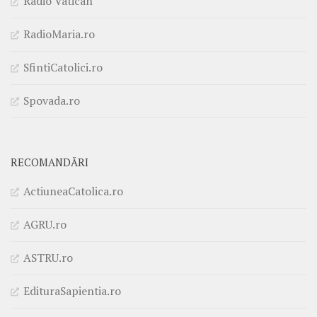
Radio Vatican
RadioMaria.ro
SfintiCatolici.ro
Spovada.ro
RECOMANDĂRI
ActiuneaCatolica.ro
AGRU.ro
ASTRU.ro
EdituraSapientia.ro