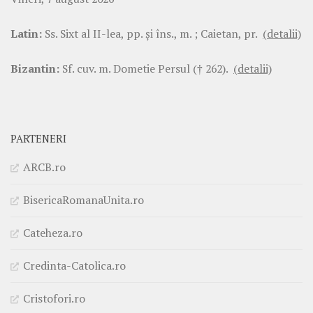
Latin:
Ss. Sixt al II-lea, pp. şi îns., m. ; Caietan, pr.
(detalii)
Bizantin:
Sf. cuv. m. Dometie Persul († 262).
(detalii)
PARTENERI
ARCB.ro
BisericaRomanaUnita.ro
Cateheza.ro
Credinta-Catolica.ro
Cristofori.ro