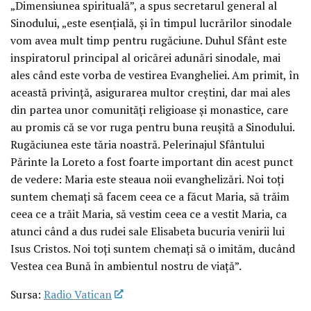
„Dimensiunea spirituală”, a spus secretarul general al
Sinodului, „este esenţială, şi în timpul lucrărilor sinodale
vom avea mult timp pentru rugăciune. Duhul Sfânt este
inspiratorul principal al oricărei adunări sinodale, mai
ales când este vorba de vestirea Evangheliei. Am primit, în
această privinţă, asigurarea multor creştini, dar mai ales
din partea unor comunităţi religioase şi monastice, care
au promis că se vor ruga pentru buna reuşită a Sinodului.
Rugăciunea este tăria noastră. Pelerinajul Sfântului
Părinte la Loreto a fost foarte important din acest punct
de vedere: Maria este steaua noii evanghelizări. Noi toţi
suntem chemaţi să facem ceea ce a făcut Maria, să trăim
ceea ce a trăit Maria, să vestim ceea ce a vestit Maria, ca
atunci când a dus rudei sale Elisabeta bucuria venirii lui
Isus Cristos. Noi toţi suntem chemaţi să o imităm, ducând
Vestea cea Bună în ambientul nostru de viaţă”.
Sursa:
Radio Vatican