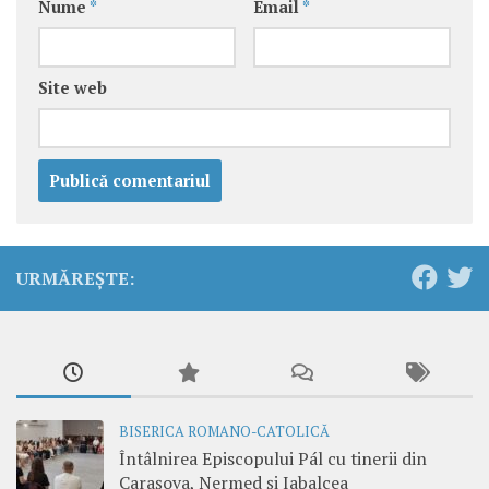
Nume
*
Email
*
Site web
URMĂREȘTE:
BISERICA ROMANO-CATOLICĂ
Întâlnirea Episcopului Pál cu tinerii din
Carașova, Nermed și Iabalcea