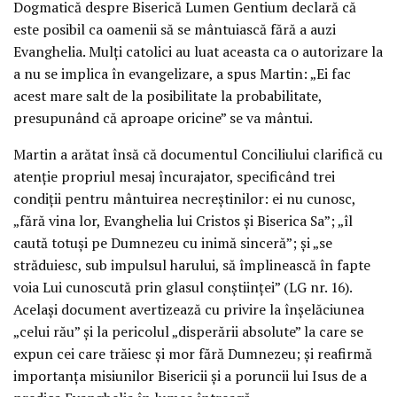
Dogmatică despre Biserică Lumen Gentium declară că
este posibil ca oamenii să se mântuiască fără a auzi
Evanghelia. Mulţi catolici au luat aceasta ca o autorizare la
a nu se implica în evangelizare, a spus Martin: „Ei fac
acest mare salt de la posibilitate la probabilitate,
presupunând că aproape oricine” se va mântui.
Martin a arătat însă că documentul Conciliului clarifică cu
atenţie propriul mesaj încurajator, specificând trei
condiţii pentru mântuirea necreştinilor: ei nu cunosc,
„fără vina lor, Evanghelia lui Cristos şi Biserica Sa”; „îl
caută totuşi pe Dumnezeu cu inimă sinceră”; şi „se
străduiesc, sub impulsul harului, să împlinească în fapte
voia Lui cunoscută prin glasul conştiinţei” (LG nr. 16).
Acelaşi document avertizează cu privire la înşelăciunea
„celui rău” şi la pericolul „disperării absolute” la care se
expun cei care trăiesc şi mor fără Dumnezeu; şi reafirmă
importanţa misiunilor Bisericii şi a poruncii lui Isus de a