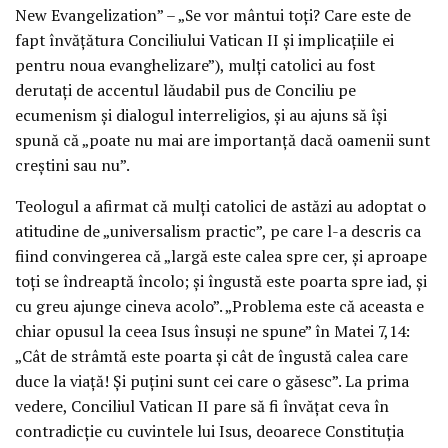
New Evangelization” – „Se vor mântui toţi? Care este de
fapt învăţătura Conciliului Vatican II şi implicaţiile ei
pentru noua evanghelizare”), mulţi catolici au fost
derutaţi de accentul lăudabil pus de Conciliu pe
ecumenism şi dialogul interreligios, şi au ajuns să îşi
spună că „poate nu mai are importanţă dacă oamenii sunt
creştini sau nu”.
Teologul a afirmat că mulţi catolici de astăzi au adoptat o
atitudine de „universalism practic”, pe care l-a descris ca
fiind convingerea că „largă este calea spre cer, şi aproape
toţi se îndreaptă încolo; şi îngustă este poarta spre iad, şi
cu greu ajunge cineva acolo”. „Problema este că aceasta e
chiar opusul la ceea Isus însuşi ne spune” în Matei 7,14:
„Cât de strâmtă este poarta şi cât de îngustă calea care
duce la viaţă! Şi puţini sunt cei care o găsesc”. La prima
vedere, Conciliul Vatican II pare să fi învăţat ceva în
contradicţie cu cuvintele lui Isus, deoarece Constituţia