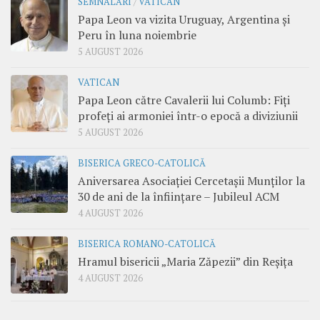
SEMNALĂRI
/
VATICAN
Papa Leon va vizita Uruguay, Argentina și
Peru în luna noiembrie
5 AUGUST 2026
VATICAN
Papa Leon către Cavalerii lui Columb: Fiți
profeți ai armoniei într-o epocă a diviziunii
5 AUGUST 2026
BISERICA GRECO-CATOLICĂ
Aniversarea Asociației Cercetașii Munților la
30 de ani de la înființare – Jubileul ACM
4 AUGUST 2026
BISERICA ROMANO-CATOLICĂ
Hramul bisericii „Maria Zăpezii” din Reșița
4 AUGUST 2026