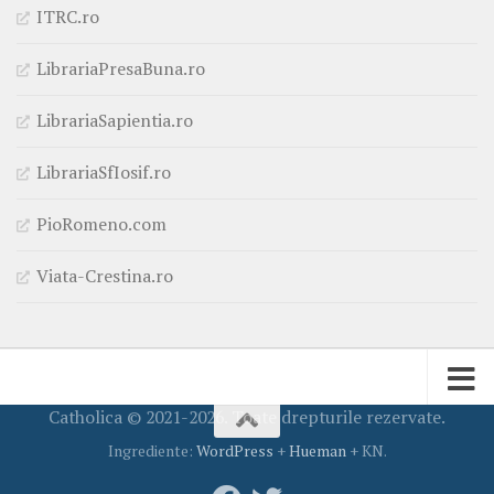
ITRC.ro
LibrariaPresaBuna.ro
LibrariaSapientia.ro
LibrariaSfIosif.ro
PioRomeno.com
Viata-Crestina.ro
Catholica © 2021-2026. Toate drepturile rezervate.
Ingrediente:
WordPress
+
Hueman
+ KN.