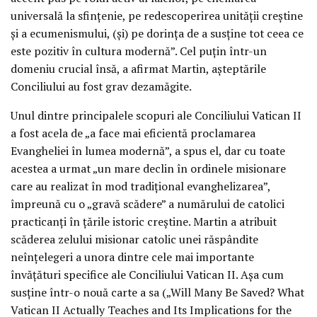
universală la sfinţenie, pe redescoperirea unităţii creştine
şi a ecumenismului, (şi) pe dorinţa de a susţine tot ceea ce
este pozitiv în cultura modernă”. Cel puţin într-un
domeniu crucial însă, a afirmat Martin, aşteptările
Conciliului au fost grav dezamăgite.
Unul dintre principalele scopuri ale Conciliului Vatican II
a fost acela de „a face mai eficientă proclamarea
Evangheliei în lumea modernă”, a spus el, dar cu toate
acestea a urmat „un mare declin în ordinele misionare
care au realizat în mod tradiţional evanghelizarea”,
împreună cu o „gravă scădere” a numărului de catolici
practicanţi în ţările istoric creştine. Martin a atribuit
scăderea zelului misionar catolic unei răspândite
neînţelegeri a unora dintre cele mai importante
învăţături specifice ale Conciliului Vatican II. Aşa cum
susţine într-o nouă carte a sa („Will Many Be Saved? What
Vatican II Actually Teaches and Its Implications for the