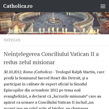
Catholica.ro
Skip to content
VATICAN
Neînţelegerea Conciliului Vatican II a
redus zelul misionar
30.10.2012, Roma (Catholica)
- Teologul Ralph Martin, care
predă la Seminarul Sacred Heart din Detroit, şi a
participat în calitate de expert oficial la Sinodul
Episcopilor din octombrie 2012 pe tema noii
evanghelizări, a declarat că „lucrurile minunate” care au
apărut ca urmare a Conciliului Vatican II includ „un
accent pus pe rolul activ al laicilor, pe chemarea