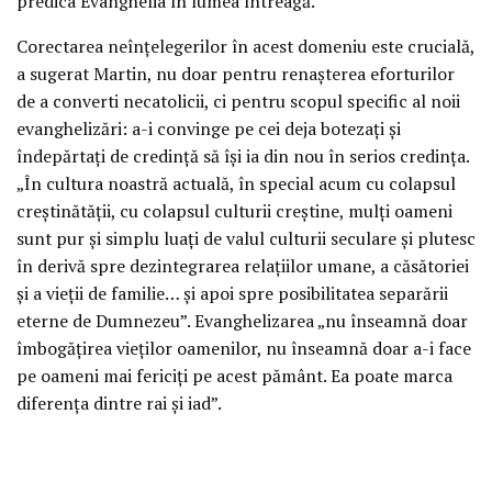
predica Evanghelia în lumea întreagă.
Corectarea neînţelegerilor în acest domeniu este crucială,
a sugerat Martin, nu doar pentru renaşterea eforturilor
de a converti necatolicii, ci pentru scopul specific al noii
evanghelizări: a-i convinge pe cei deja botezaţi şi
îndepărtaţi de credinţă să îşi ia din nou în serios credinţa.
„În cultura noastră actuală, în special acum cu colapsul
creştinătăţii, cu colapsul culturii creştine, mulţi oameni
sunt pur şi simplu luaţi de valul culturii seculare şi plutesc
în derivă spre dezintegrarea relaţiilor umane, a căsătoriei
şi a vieţii de familie… şi apoi spre posibilitatea separării
eterne de Dumnezeu”. Evanghelizarea „nu înseamnă doar
îmbogăţirea vieţilor oamenilor, nu înseamnă doar a-i face
pe oameni mai fericiţi pe acest pământ. Ea poate marca
diferenţa dintre rai şi iad”.