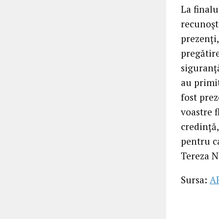
La finalu
recunoști
prezenți,
pregătir
siguranță
au primi
fost prez
voastre f
credință,
pentru ca
Tereza N
Sursa:
A