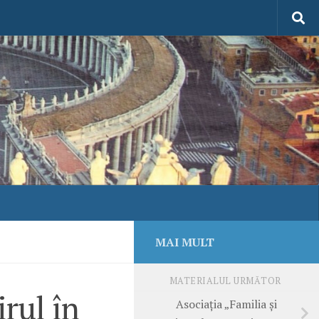
MAI MULT
MATERIALUL URMĂTOR
irul în
Asociația „Familia și