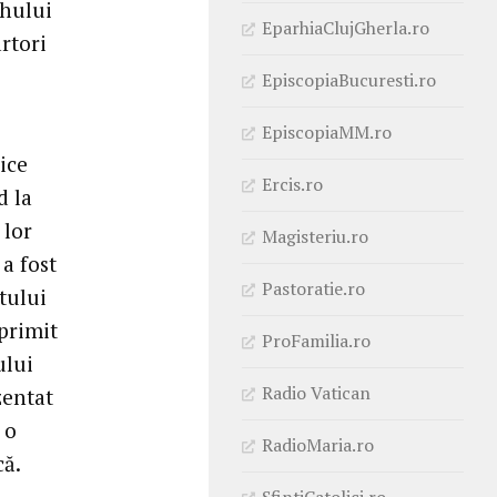
uhului
EparhiaClujGherla.ro
rtori
EpiscopiaBucuresti.ro
EpiscopiaMM.ro
ice
Ercis.ro
d la
 lor
Magisteriu.ro
a fost
Pastoratie.ro
tului
primit
ProFamilia.ro
ului
Radio Vatican
zentat
 o
RadioMaria.ro
că.
SfintiCatolici.ro