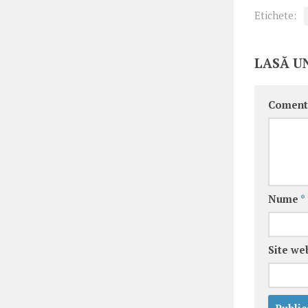
Etichete:
LASĂ U
Coment
Nume
*
Site we