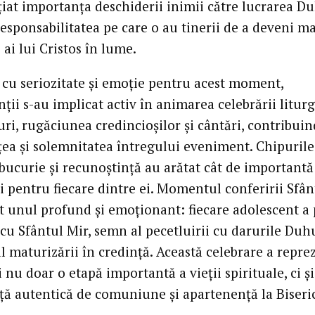
țiat importanța deschiderii inimii către lucrarea D
responsabilitatea pe care o au tinerii de a deveni ma
 ai lui Cristos în lume.
i cu seriozitate și emoție pentru acest moment,
ții s-au implicat activ în animarea celebrării liturg
uri, rugăciunea credincioșilor și cântări, contribuin
ea și solemnitatea întregului eveniment. Chipurile
bucurie și recunoștință au arătat cât de importantă 
i pentru fiecare dintre ei. Momentul conferirii Sfân
st unul profund și emoționant: fiecare adolescent a 
cu Sfântul Mir, semn al pecetluirii cu darurile Duh
al maturizării în credință. Această celebrare a repre
 nu doar o etapă importantă a vieții spirituale, ci și
ță autentică de comuniune și apartenență la Biseri