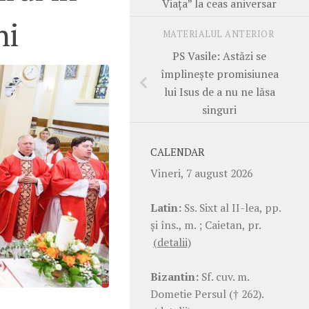
Viața” la ceas aniversar
ni
MATERIALUL ANTERIOR
PS Vasile: Astăzi se
împlinește promisiunea
lui Isus de a nu ne lăsa
singuri
CALENDAR
Vineri, 7 august 2026
Latin:
Ss. Sixt al II-lea, pp.
şi îns., m. ; Caietan, pr.
(detalii)
Bizantin:
Sf. cuv. m.
Dometie Persul († 262).