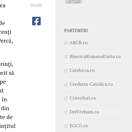
(detalii)
tea
SHARE
de
PARTENERI
cenți
ercă,
ARCB.ro
BisericaRomanaUnita.ro
inți,
Cateheza.ro
rit să
 pe
Credinta-Catolica.ro
st
Cristofori.ro
 în
 din
DeiVerbum.ro
te de
ințitul
EGCO.ro