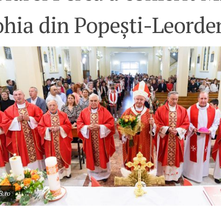
ohia din Popești-Leorde
B.ro