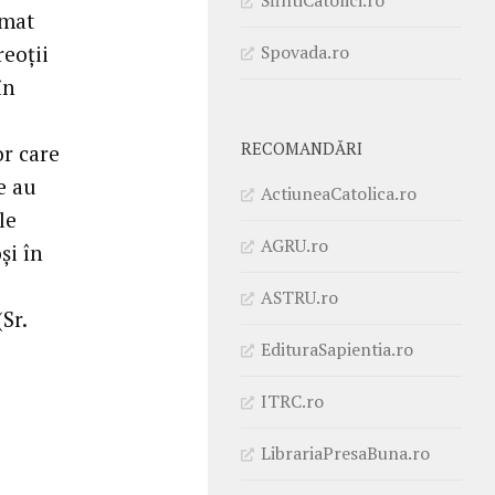
imat
Spovada.ro
reoții
în
RECOMANDĂRI
or care
e au
ActiuneaCatolica.ro
le
AGRU.ro
și în
ASTRU.ro
Sr.
EdituraSapientia.ro
ITRC.ro
LibrariaPresaBuna.ro