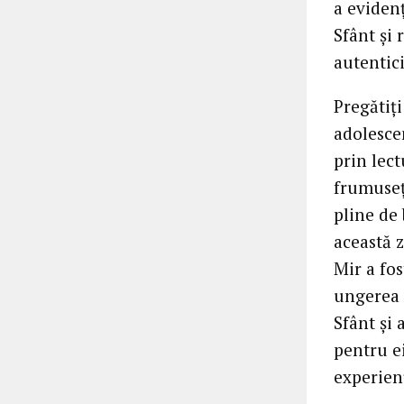
a eviden
Sfânt și 
autentici
Pregătiț
adolescen
prin lect
frumuseț
pline de 
această z
Mir a fo
ungerea 
Sfânt și 
pentru ei
experien