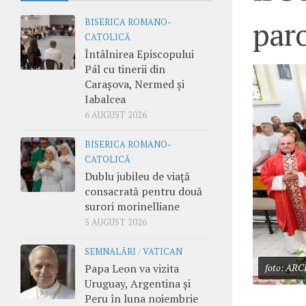
par
BISERICA ROMANO-
CATOLICĂ
Întâlnirea Episcopului
Pál cu tinerii din
Carașova, Nermed și
Iabalcea
6 AUGUST 2026
BISERICA ROMANO-
CATOLICĂ
Dublu jubileu de viață
consacrată pentru două
surori morinelliane
5 AUGUST 2026
SEMNALĂRI
/
VATICAN
Papa Leon va vizita
foto: ARC
Uruguay, Argentina și
Peru în luna noiembrie