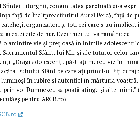
l Sfintei Liturghii, comunitatea parohială și-a expr
nța față de Înaltpreasfințitul Aurel Percă, față de p
 cateheți, organizatori și toți cei care s-au implicat 
ea acestei zile de har. Evenimentul va rămâne cu
 o amintire vie și prețioasă în inimile adolescențil
t Sacramentul Sfântului Mir și ale tuturor celor car
enți. „Dragi adolescenți, păstrați mereu vie în inimi
lacăra Duhului Sfânt pe care ați primit-o. Fiți curajo
 luminoși în iubire și autentici în mărturia voastră,
 prin voi Dumnezeu să poată atinge și alte inimi.” (
eculăeș pentru ARCB.ro)
RCB.ro