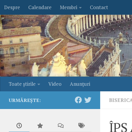
Despre
Calendare
Membri
Contact
Skip to content
Toate ştirile
Video
Anunţuri
BISERIC
URMĂREȘTE:
ÎPS 