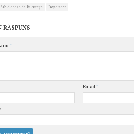
Arhidieceza de București
Important
N RĂSPUNS
ariu
*
Email
*
b