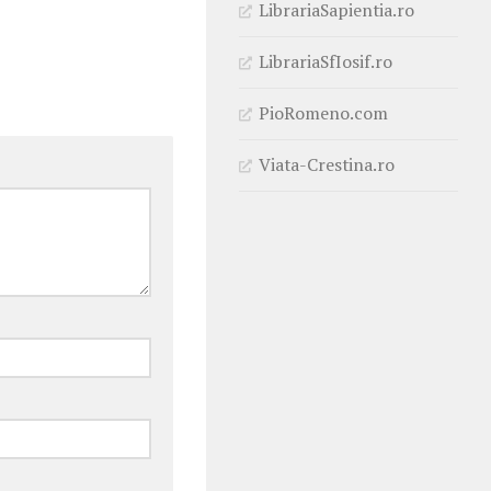
LibrariaSapientia.ro
LibrariaSfIosif.ro
PioRomeno.com
Viata-Crestina.ro