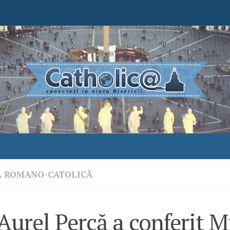
A ROMANO-CATOLICĂ
Aurel Percă a conferit M