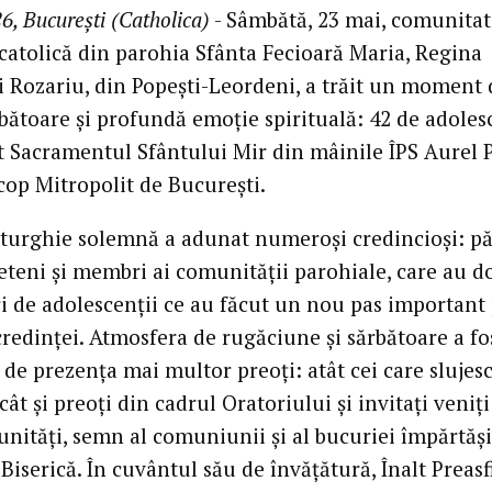
6, București (Catholica)
- Sâmbătă, 23 mai, comunita
atolică din parohia Sfânta Fecioară Maria, Regina
i Rozariu, din Popești-Leordeni, a trăit un moment 
bătoare și profundă emoție spirituală: 42 de adoles
t Sacramentul Sfântului Mir din mâinile ÎPS Aurel P
cop Mitropolit de București.
iturghie solemnă a adunat numeroși credincioși: păr
eteni și membri ai comunității parohiale, care au do
ri de adolescenții ce au făcut un nou pas important
redinței. Atmosfera de rugăciune și sărbătoare a fo
 de prezența mai multor preoți: atât cei care slujesc
cât și preoți din cadrul Oratoriului și invitați veniți
unități, semn al comuniunii și al bucuriei împărtăși
Biserică. În cuvântul său de învățătură, Înalt Preasf