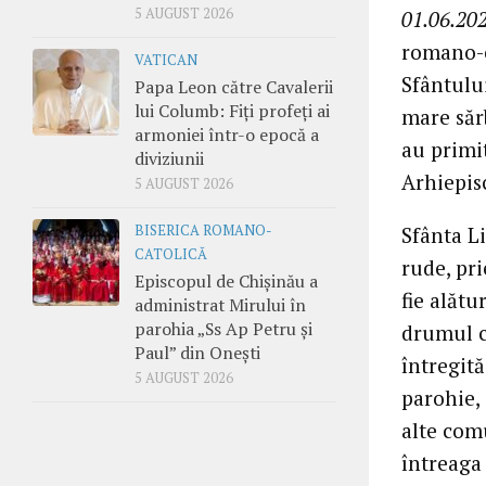
5 AUGUST 2026
01.06.202
romano-c
VATICAN
Sfântulu
Papa Leon către Cavalerii
lui Columb: Fiți profeți ai
mare săr
armoniei într-o epocă a
au primi
diviziunii
Arhiepis
5 AUGUST 2026
Sfânta L
BISERICA ROMANO-
CATOLICĂ
rude, pri
Episcopul de Chișinău a
fie alătu
administrat Mirului în
parohia „Ss Ap Petru și
drumul c
Paul” din Onești
întregită
5 AUGUST 2026
parohie, 
alte com
întreaga 