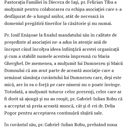
Pastorația Familiei în Dieceza de Iași, pr. Felician Tiba a
mulțumit pentru colaborarea cu echipa asociației care s-a
desfășurat de-a lungul anilor, atât de necesară în
domeniul pregătirii tinerilor la căsătorie și nu numai.
Pr. Iosif Enășoae la finalul mandatului său în calitate de
președinte al asociației ne-a adus în atenție anii de
început când încolțea ideea înființării acestei organizații
și cum a stabilit numele acesteia împreună cu Maria
Gherghel. De asemenea, a mulțumit lui Dumnezeu și Maicii
Domnului că am avut parte de această asociație care a
semănat sămânța cuvântului lui Dumnezeu care, deși este
mică, are în ea o forță pe care nimeni nu o poate învinge.
Totodată, a mulțumit tuturor celor prezenți, celor care ar
fi dorit să ajungă și nu au reușit, pr. Gabriel-Iulian Robu că
a acceptat să preia această muncă, cât și d-rei dr. Delia
Pogor pentru acceptarea continuării slujirii sale.
În cuvântul său, pr. Gabriel-Iulian Robu, preluând noua