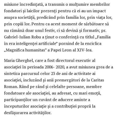
misiune încredințată, a transmis o mulțumire membrilor
fondatori și laicilor prezenți pentru că ei au un impact
asupra societății, predicând prin familia lor, prin viața lor,
prin copiii lor. Pentru ca acest moment de sărbătoare să
nu rămână doar unul festiv, ci să devină și formativ, pr.
Gabriel-Iulian Robu a ținut o conferință cu titlul „Familia
în era inteligenței artificiale” pornind de la enciclica
„Magnifica humanitas” a Papei Leon al XIV-lea.
Maria Gherghel, care a fost directorul executiv al
asociației în perioada 2006- 2020, a avut misiunea grea de a
sintetiza parcursul celor 23 de ani de activitate ai
asociației, incluzând și anii premergători de la Caritas
Roman. Rând pe rând și celelalte persoane, membre
fondatoare ale asociației, au adresat, cu mari emoții,
participanților un cuvânt de aducere aminte a
începuturilor asociație și a contribuției proprii la
desfășurarea activităților.