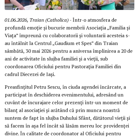
01.06.2026, Traian (Catholica)
- Într-o atmosfera de
profundă emoție și bucurie membrii Asociația „Familia și
Viața” împreună cu colaboratorii și voluntarii acesteia s-
au întâlnit la Centrul „Gaudium et Spes” din Traian
sâmbătă, 30 mai 2026 pentru a aniversa împlinirea a 20 de
ani de activitate în slujba familiei și a vieții, sub
coordonarea Oficiului pentru Pastorația Familiei din
cadrul Diecezei de Iași.
Preasfințitul Petru Sescu, în ciuda agendei încărcate, a
participat în deschiderea evenimentului, adresând un
cuvânt de încurajare celor prezenți într-un moment de
bilanț al asociației și arătând că prin munca noastră
suntem de fapt în slujba Duhului Sfânt, dătătorul vieții și
să facem în așa fel încât să lăsăm mereu loc providenței
divine. În calitate de coordonator al Oficiului pentru