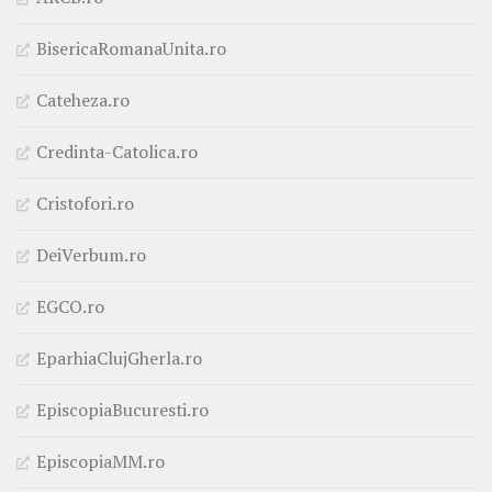
BisericaRomanaUnita.ro
Cateheza.ro
Credinta-Catolica.ro
Cristofori.ro
DeiVerbum.ro
EGCO.ro
EparhiaClujGherla.ro
EpiscopiaBucuresti.ro
EpiscopiaMM.ro