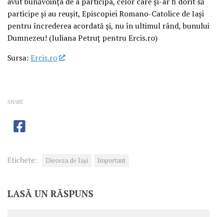
avut bunăvoința de a participa, celor care și-ar fi dorit să
participe și au reușit, Episcopiei Romano-Catolice de Iași
pentru încrederea acordată și, nu în ultimul rând, bunului
Dumnezeu! (Iuliana Petruț pentru Ercis.ro)
Sursa:
Ercis.ro
SHARE
Etichete:
Dieceza de Iași
Important
LASĂ UN RĂSPUNS