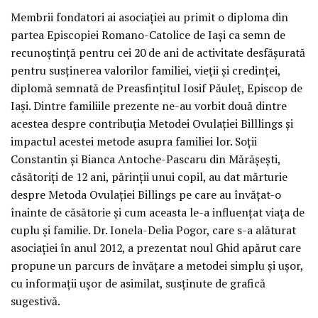
Membrii fondatori ai asociației au primit o diploma din
partea Episcopiei Romano-Catolice de Iași ca semn de
recunoștință pentru cei 20 de ani de activitate desfășurată
pentru susținerea valorilor familiei, vieții și credinței,
diplomă semnată de Preasfințitul Iosif Păuleț, Episcop de
Iași. Dintre familiile prezente ne-au vorbit două dintre
acestea despre contribuția Metodei Ovulației Billlings și
impactul acestei metode asupra familiei lor. Soții
Constantin și Bianca Antoche-Pascaru din Mărășești,
căsătoriți de 12 ani, părinții unui copil, au dat mărturie
despre Metoda Ovulației Billings pe care au învățat-o
înainte de căsătorie și cum aceasta le-a influențat viața de
cuplu și familie. Dr. Ionela-Delia Pogor, care s-a alăturat
asociației în anul 2012, a prezentat noul Ghid apărut care
propune un parcurs de învățare a metodei simplu și ușor,
cu informații ușor de asimilat, susținute de grafică
sugestivă.