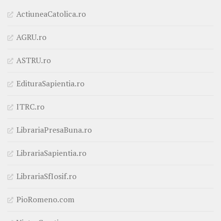
ActiuneaCatolica.ro
AGRU.ro
ASTRU.ro
EdituraSapientia.ro
ITRC.ro
LibrariaPresaBuna.ro
LibrariaSapientia.ro
LibrariaSfIosif.ro
PioRomeno.com