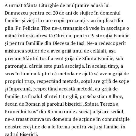
A urmat Sfânta Liturghie de mulțumire adusă lui
Dumnezeu pentru cei 20 de ani de slujire în domeniul
familiei și vieții la care copiii prezenți s-au implicat din
plin. Pr. Felician Tiba ne-a transmis că vede în asociație o
mână întinsă adresată Oficiului pentru Pastorația Familie
și pentru familiile din Dieceza de Iași. Ne-a redescoperit
misiunea soților de a avea grijă unul de celălalt, așa
precum Sfântul Iosif a avut grijă de Sfânta Familie, sub
patronajul căruia este pusă asociația. În același timp, a
scos în lumina faptul că metoda ne ajută să avem grijă de
propriul trup, respectând metoda, soțul are grijă de soție
și împreună, respectând această metodă, au grijă de
familie. La finalul Sfintei Liturghii, pr. Sebastian Bilboc,
decan de Roman și parohul bisericii „Sfânta Tereza a
Pruncului Isus” din Roman unde asociația își are sediul,
ne-a trasat cumva un domeniu de acțiune în comunitățile
noastre creștine de a le forma pentru viața și familie, în
cadrul Bisericii.