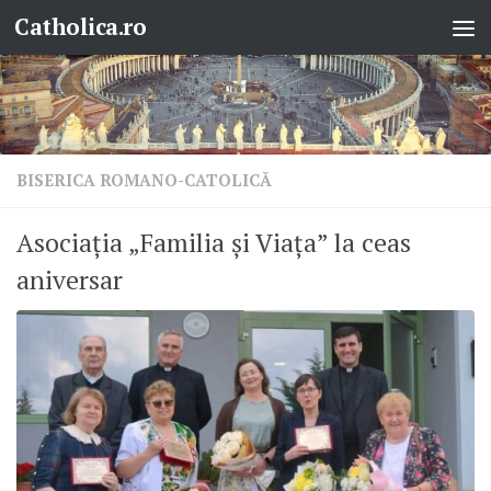
Catholica.ro
Skip to content
BISERICA ROMANO-CATOLICĂ
Asociația „Familia și Viața” la ceas
aniversar