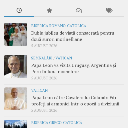
BISERICA ROMANO-CATOLICĂ
Dublu jubileu de viață consacrată pentru
două surori morinelliane
5 AUGUST 2026
SEMNALĂRI
/
VATICAN
Papa Leon va vizita Uruguay, Argentina și
Peru în luna noiembrie
5 AUGUST 2026
VATICAN
Papa Leon către Cavalerii lui Columb: Fiți
profeți ai armoniei într-o epocă a diviziunii
5 AUGUST 2026
BISERICA GRECO-CATOLICĂ