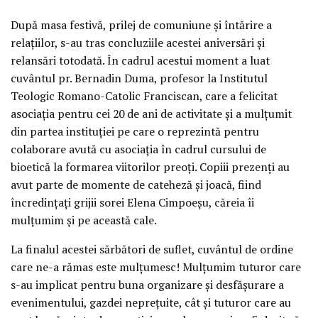
După masa festivă, prilej de comuniune și întărire a
relațiilor, s-au tras concluziile acestei aniversări și
relansări totodată. În cadrul acestui moment a luat
cuvântul pr. Bernadin Duma, profesor la Institutul
Teologic Romano-Catolic Franciscan, care a felicitat
asociația pentru cei 20 de ani de activitate și a mulțumit
din partea instituției pe care o reprezintă pentru
colaborare avută cu asociația în cadrul cursului de
bioetică la formarea viitorilor preoți. Copiii prezenți au
avut parte de momente de cateheză și joacă, fiind
încredințați grijii sorei Elena Cimpoeșu, căreia îi
mulțumim și pe această cale.
La finalul acestei sărbători de suflet, cuvântul de ordine
care ne-a rămas este mulțumesc! Mulțumim tuturor care
s-au implicat pentru buna organizare și desfășurare a
evenimentului, gazdei neprețuite, cât și tuturor care au