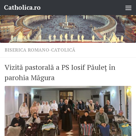
Catholica.ro
Skip to content
BISERICA ROMANO-CATOLICĂ
Vizită pastorală a PS Iosif Păuleț în
parohia Măgura