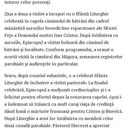
tuturor celor prezenți.
Ziua a doua a vizitei a început cu o Sfântă Liturghie
celebrată în capela căminului de bătrâni din cadrul
mănăstirii surorilor benedictine reparatoare ale Sfintei
Fețe a Domnului nostru Isus Cristos. După întâlnirea cu
surorile, Episcopul a vizitat bolnavii din căminul de
bătrâni și localitate. Conform programului, a urmat o
scurtă vizită la cimitirul din Măgura, semnarea registrelor
parohiale și audiențele în particular.
Seara, după rozariul euharistic, s-a celebrat Sfânta
Liturghie de încheiere a vizitei pastorale. La finalul
celebrării, Episcopul a mulțumit credincioșilor și i-a
felicitat pentru efortul depus la renovarea capelei. Apoi i-
a îndemnat să trăiască cu mult curaj viața de credință
dând lumii o mărturie frumoasă pentru Cristos și Biserică.
După Liturghie a avut loc întâlnirea cu membrii celor
două consilii parohiale. Păstorul Diecezei a apreciat