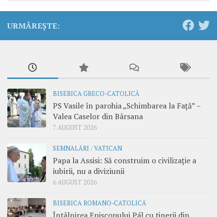
URMĂREȘTE:
BISERICA GRECO-CATOLICĂ
PS Vasile în parohia „Schimbarea la Față” –
Valea Caselor din Bârsana
7 AUGUST 2026
SEMNALĂRI
/
VATICAN
Papa la Assisi: Să construim o civilizație a
iubirii, nu a diviziunii
6 AUGUST 2026
BISERICA ROMANO-CATOLICĂ
Întâlnirea Episcopului Pál cu tinerii din