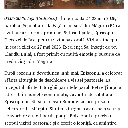
02.06.2026, Iași (Catholica)
- În perioada 27-28 mai 2026,
parohia „Schimbarea la Față a lui Isus” din Măgura (BC) a
avut bucuria de a-l primi pe PS Iosif Păuleț, Episcopul
Diecezei de Iași, pentru vizita pastorală. Vizita a început
în seara zilei de 27 mai 2026. Excelența Sa, însoțit de pr.
Claudiu Bulai, a fost primit cu multă emoție și bucurie de
credincioșii din Măgura.
După rozariu și devoțiunea lunii mai, Episcopul a celebrat
Sfânta Liturghie de deschidere a vizitei pastorale. La
începutul Sfintei Liturghii părintele paroh Petre Țîmpu a
adresat, în numele comunității, cuvântul de salut atât
Episcopului, cât și pr. decan Benone Lucaci, prezent la
celebrare. La sfârșitul Sfintei Liturghii a avut loc o scurtă
convorbire cu toți participanții. Episcopul a precizat
scopul vizitei pastorale și a oferit o iconiță, ca amintire,