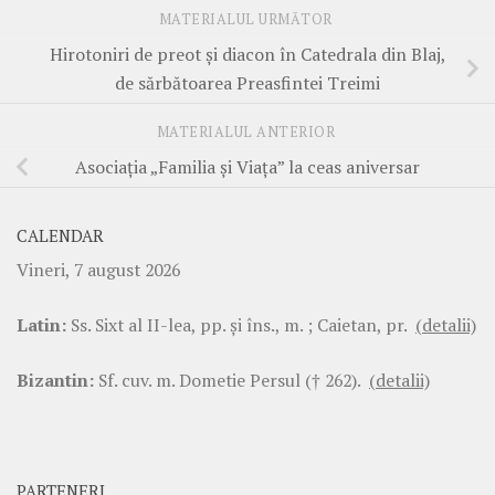
MATERIALUL URMĂTOR
Hirotoniri de preot și diacon în Catedrala din Blaj,
de sărbătoarea Preasfintei Treimi
MATERIALUL ANTERIOR
Asociația „Familia și Viața” la ceas aniversar
CALENDAR
Vineri, 7 august 2026
Latin:
Ss. Sixt al II-lea, pp. şi îns., m. ; Caietan, pr.
(detalii)
Bizantin:
Sf. cuv. m. Dometie Persul († 262).
(detalii)
PARTENERI