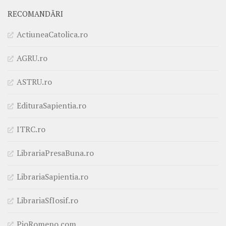
RECOMANDĂRI
ActiuneaCatolica.ro
AGRU.ro
ASTRU.ro
EdituraSapientia.ro
ITRC.ro
LibrariaPresaBuna.ro
LibrariaSapientia.ro
LibrariaSfIosif.ro
PioRomeno.com