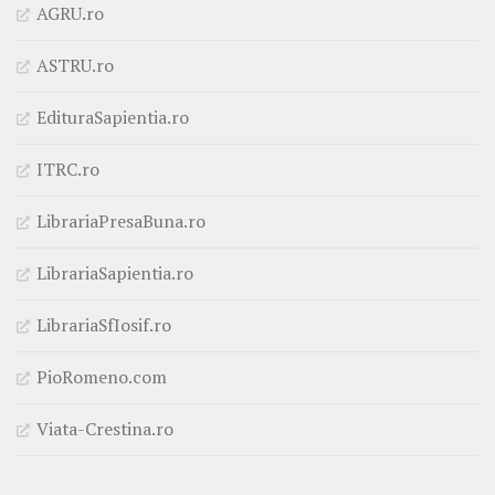
AGRU.ro
ASTRU.ro
EdituraSapientia.ro
ITRC.ro
LibrariaPresaBuna.ro
LibrariaSapientia.ro
LibrariaSfIosif.ro
PioRomeno.com
Viata-Crestina.ro