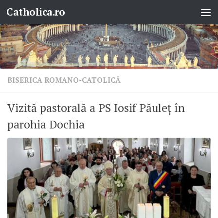
Catholica.ro
Skip to content
BISERICA ROMANO-CATOLICĂ
Vizită pastorală a PS Iosif Păuleț în
parohia Dochia