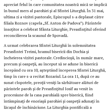
apreciat felul în care comunitatea noastră mică se implică
în bunul mers al parohiei și al Sfintei Liturghii. În 31 mai,
ultima zi a vizitei pastorale, Episcopul s-a deplasat către
filiala Roznov (capela „Sf. Anton de Padova”). Părintele
însoțitor a celebrat Sfânta Liturghie, Preasfințitul oferind
reconcilierea la scaunul de Spovadă.
A urmat celebrarea Sfintei Liturghii în solemnitatea
Preasfintei Treimi, hramul bisericii din Dochia și
încheierea vizitei pastorale. Credincioșii, în număr mare,
precum și oaspeții, au început să se adune în biserică
începând cu ora 10, așteptând începerea Sfintei Liturghii,
timp în care s-a recitat Rozariul. La ora 11, după ce au
sunat clopotele, preoții veniți la sărbătoare alături de
părintele paroh și de Preasfințitul Iosif au venit în
procesiune de la casa parohială spre biserică, fiind
întâmpinați de enoriașii parohiei și oaspeții adunați în
lăcașul de închinăciune. La Liturghia pontificală a