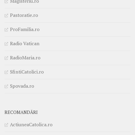
Magisteriu.ro
Pastoratie.ro
ProFamilia.ro
Radio Vatican
RadioMaria.ro
SfintiCatolici.ro
Spovada.ro
RECOMANDĂRI
ActiuneaCatolica.ro