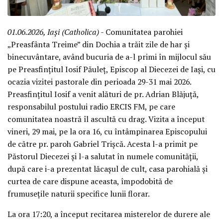
01.06.2026, Iași (Catholica)
- Comunitatea parohiei
„Preasfânta Treime” din Dochia a trăit zile de har și
binecuvântare, având bucuria de a-l primi în mijlocul său
pe Preasfințitul Iosif Păuleț, Episcop al Diecezei de Iași, cu
ocazia vizitei pastorale din perioada 29-31 mai 2026.
Preasfințitul Iosif a venit alături de pr. Adrian Blăjuță,
responsabilul postului radio ERCIS FM, pe care
comunitatea noastră îl ascultă cu drag. Vizita a început
vineri, 29 mai, pe la ora 16, cu întâmpinarea Episcopului
de către pr. paroh Gabriel Trișcă. Acesta l-a primit pe
Păstorul Diecezei și l-a salutat în numele comunității,
după care i-a prezentat lăcașul de cult, casa parohială și
curtea de care dispune aceasta, împodobită de
frumusețile naturii specifice lunii florar.
La ora 17:20, a început recitarea misterelor de durere ale