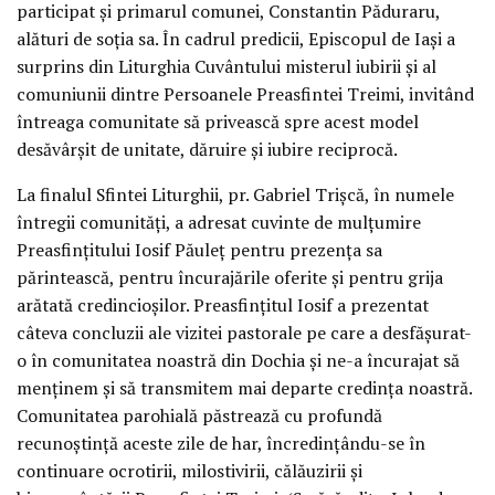
participat și primarul comunei, Constantin Păduraru,
alături de soția sa. În cadrul predicii, Episcopul de Iași a
surprins din Liturghia Cuvântului misterul iubirii și al
comuniunii dintre Persoanele Preasfintei Treimi, invitând
întreaga comunitate să privească spre acest model
desăvârșit de unitate, dăruire și iubire reciprocă.
La finalul Sfintei Liturghii, pr. Gabriel Trișcă, în numele
întregii comunități, a adresat cuvinte de mulțumire
Preasfințitului Iosif Păuleț pentru prezența sa
părintească, pentru încurajările oferite și pentru grija
arătată credincioșilor. Preasfințitul Iosif a prezentat
câteva concluzii ale vizitei pastorale pe care a desfășurat-
o în comunitatea noastră din Dochia și ne-a încurajat să
menținem și să transmitem mai departe credința noastră.
Comunitatea parohială păstrează cu profundă
recunoștință aceste zile de har, încredințându-se în
continuare ocrotirii, milostivirii, călăuzirii și