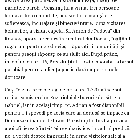
părintele paroh, Preasfințitul a vizitat trei persoane
bolnave din comunitate, aducându-le mângâiere
sufletească, încurajare și binecuvântare. După vizitarea
bolnavilor, a vizitat capela „Sf. Anton de Padova” din
Roznov, apoi s-a recules în cimitirul din Dochia, înălțând
rugăciuni pentru credincioșii răposați ai comunității și
pentru preoții răposați ce au slujit aici. După prânz,
începând cu ora 16, Preasfințitul a fost disponibil la biroul
parohial pentru audiența particulară cu persoanele
doritoare.
Ca și în ziua precedentă, de pe la ora 17:20, a început
recitarea misterelor Rozariului de bucurie de către pr.
Gabriel, iar în același timp, pr. Adrian a fost disponibil
pentru a-i spovedi pe aceia care au dorit să se împace cu
Dumnezeu înainte de hram. Preasfințitul Iosif a prezidat
apoi oficierea Sfintei Taine euharistice. În cadrul predicii,
ne-a vorbit despre impresiile în urma vizitelor sale și a