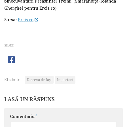
binecuvântării Preasfintei Treimi. (Smărăndița-Iolanda
Gherghel pentru Ercis.ro)
Sursa:
Ercis.ro
SHARE
Etichete:
Dieceza de Iași
Important
LASĂ UN RĂSPUNS
Comentariu
*