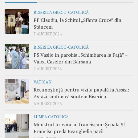
BISERICA GRECO-CATOLICĂ
PF Claudiu, la Schitul „Sfânta Cruce” din
Stânceni
7 AUGUST 2026
BISERICA GRECO-CATOLICĂ
PS Vasile în parohia „Schimbarea la Față” –
Valea Caselor din Bârsana
7 AUGUST 2026
VATICAN
Recunoștință pentru vizita papală la Assisi:
Astăzi simțim că suntem Biserica
6 AUGUST 2026
LUMEA CATOLICĂ
Ministrul provincial franciscan: Școala Sf.
Francisc predă Evanghelia păcii