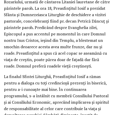
Rozariului, urmată de cântarea Litaniei lauretane de către
părintele paroh. La ora 18, Preasfințitul Iosif a prezidat
Sfânta și Dumnezeiasca Liturghie de deschidere a vizitei
pastorale, concelebranți fiind pr. decan Petrică Dăncuț și
părintele paroh. Predicând despre Evanghelia zilei,
Episcopul a pus accentul pe momentul în care Domnul
nostru Isus Cristos, ieșind din Templu, a blestemat un
smochin deoarece acesta avea multe frunze, dar nu și
roade. Preasfințitul a spus că acel copac se aseamănă cu
viața de creștin, poate părea doar de fațadă dar fără
roade. Domnul preferă roadele vieții creștinești.
La finalul Sfintei Liturghii, Preasfințitul Iosif a rămas
pentru a dialoga cu toți credincioșii prezenți în biserică,
pentru a-i cunoaște mai bine. În continuarea
programului, s-a întâlnit cu membrii Consiliului Pastoral
și ai Consiliului Economic, apreciind implicarea și spiritul
de responsabilitate al celor care contribuie la viața și
dezvoltarea parohiei. Sâmbătă dimineața, însoțit de