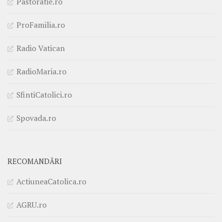
Pastoratie.ro
ProFamilia.ro
Radio Vatican
RadioMaria.ro
SfintiCatolici.ro
Spovada.ro
RECOMANDĂRI
ActiuneaCatolica.ro
AGRU.ro