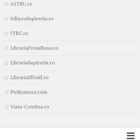
ASTRU.ro
EdituraSapientia.ro
ITRC.ro
LibrariaPresaBuna.ro
LibrariaSapientia.ro
LibrariaSfIosif.ro
PioRomeno.com
Viata-Crestina.ro