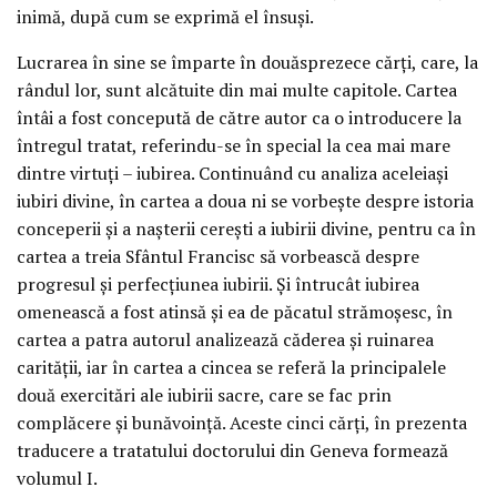
inimă, după cum se exprimă el însuşi.
Lucrarea în sine se împarte în douăsprezece cărţi, care, la
rândul lor, sunt alcătuite din mai multe capitole. Cartea
întâi a fost concepută de către autor ca o introducere la
întregul tratat, referindu-se în special la cea mai mare
dintre virtuţi – iubirea. Continuând cu analiza aceleiaşi
iubiri divine, în cartea a doua ni se vorbeşte despre istoria
conceperii şi a naşterii cereşti a iubirii divine, pentru ca în
cartea a treia Sfântul Francisc să vorbească despre
progresul şi perfecţiunea iubirii. Şi întrucât iubirea
omenească a fost atinsă şi ea de păcatul strămoşesc, în
cartea a patra autorul analizează căderea şi ruinarea
carităţii, iar în cartea a cincea se referă la principalele
două exercitări ale iubirii sacre, care se fac prin
complăcere şi bunăvoinţă. Aceste cinci cărţi, în prezenta
traducere a tratatului doctorului din Geneva formează
volumul I.