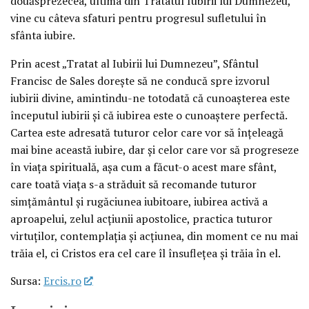
douăsprezecea, ultima din Tratatul Iubirii lui Dumnezeu,
vine cu câteva sfaturi pentru progresul sufletului în
sfânta iubire.
Prin acest „Tratat al Iubirii lui Dumnezeu”, Sfântul
Francisc de Sales doreşte să ne conducă spre izvorul
iubirii divine, amintindu-ne totodată că cunoaşterea este
începutul iubirii şi că iubirea este o cunoaştere perfectă.
Cartea este adresată tuturor celor care vor să înţeleagă
mai bine această iubire, dar şi celor care vor să progreseze
în viaţa spirituală, aşa cum a făcut-o acest mare sfânt,
care toată viaţa s-a străduit să recomande tuturor
simţământul şi rugăciunea iubitoare, iubirea activă a
aproapelui, zelul acţiunii apostolice, practica tuturor
virtuţilor, contemplaţia şi acţiunea, din moment ce nu mai
trăia el, ci Cristos era cel care îl însufleţea şi trăia în el.
Sursa:
Ercis.ro