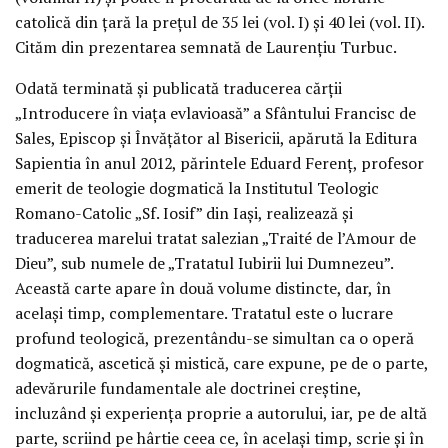
catolică din ţară la preţul de 35 lei (vol. I) şi 40 lei (vol. II).
Cităm din prezentarea semnată de Laurenţiu Turbuc.
Odată terminată şi publicată traducerea cărţii
„Introducere în viaţa evlavioasă” a Sfântului Francisc de
Sales, Episcop şi Învăţător al Bisericii, apărută la Editura
Sapientia în anul 2012, părintele Eduard Ferenţ, profesor
emerit de teologie dogmatică la Institutul Teologic
Romano-Catolic „Sf. Iosif” din Iaşi, realizează şi
traducerea marelui tratat salezian „Traité de l’Amour de
Dieu”, sub numele de „Tratatul Iubirii lui Dumnezeu”.
Această carte apare în două volume distincte, dar, în
acelaşi timp, complementare. Tratatul este o lucrare
profund teologică, prezentându-se simultan ca o operă
dogmatică, ascetică şi mistică, care expune, pe de o parte,
adevărurile fundamentale ale doctrinei creştine,
incluzând şi experienţa proprie a autorului, iar, pe de altă
parte, scriind pe hârtie ceea ce, în acelaşi timp, scrie şi în