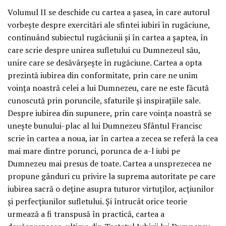
Volumul II se deschide cu cartea a şasea, în care autorul
vorbeşte despre exercitări ale sfintei iubiri în rugăciune,
continuând subiectul rugăciunii şi în cartea a şaptea, în
care scrie despre unirea sufletului cu Dumnezeul său,
unire care se desăvârşeşte în rugăciune. Cartea a opta
prezintă iubirea din conformitate, prin care ne unim
voinţa noastră celei a lui Dumnezeu, care ne este făcută
cunoscută prin poruncile, sfaturile şi inspiraţiile sale.
Despre iubirea din supunere, prin care voinţa noastră se
uneşte bunului-plac al lui Dumnezeu Sfântul Francisc
scrie în cartea a noua, iar în cartea a zecea se referă la cea
mai mare dintre porunci, porunca de a-l iubi pe
Dumnezeu mai presus de toate. Cartea a unsprezecea ne
propune gânduri cu privire la suprema autoritate pe care
iubirea sacră o deţine asupra tuturor virtuţilor, acţiunilor
şi perfecţiunilor sufletului. Şi întrucât orice teorie
urmează a fi transpusă în practică, cartea a