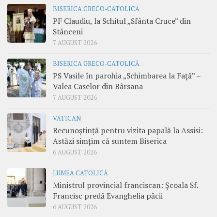
BISERICA GRECO-CATOLICĂ
PF Claudiu, la Schitul „Sfânta Cruce” din
Stânceni
7 AUGUST 2026
BISERICA GRECO-CATOLICĂ
PS Vasile în parohia „Schimbarea la Față” –
Valea Caselor din Bârsana
7 AUGUST 2026
VATICAN
Recunoștință pentru vizita papală la Assisi:
Astăzi simțim că suntem Biserica
6 AUGUST 2026
LUMEA CATOLICĂ
Ministrul provincial franciscan: Școala Sf.
Francisc predă Evanghelia păcii
6 AUGUST 2026