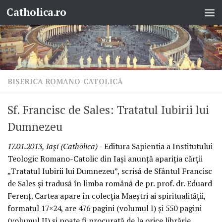
Catholica.ro
Skip to content
BISERICA ROMANO-CATOLICĂ
Sf. Francisc de Sales: Tratatul Iubirii lui
Dumnezeu
17.01.2013, Iaşi (Catholica)
- Editura Sapientia a Institutului
Teologic Romano-Catolic din Iaşi anunţă apariţia cărţii
„Tratatul Iubirii lui Dumnezeu”, scrisă de Sfântul Francisc
de Sales şi tradusă în limba română de pr. prof. dr. Eduard
Ferenţ. Cartea apare în colecţia Maeştri ai spiritualităţii,
formatul 17×24, are 476 pagini (volumul I) şi 550 pagini
(volumul II) şi poate fi procurată de la orice librărie