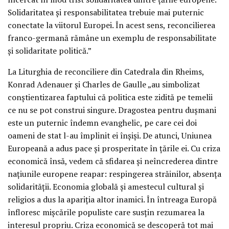
Solidaritatea şi responsabilitatea trebuie mai puternic
conectate la viitorul Europei. În acest sens, reconcilierea
franco-germană rămâne un exemplu de responsabilitate
şi solidaritate politică.”
La Liturghia de reconciliere din Catedrala din Rheims,
Konrad Adenauer şi Charles de Gaulle „au simbolizat
conştientizarea faptului că politica este zidită pe temelii
ce nu se pot construi singure. Dragostea pentru duşmani
este un puternic îndemn evanghelic, pe care cei doi
oameni de stat l-au împlinit ei înşişi. De atunci, Uniunea
Europeană a adus pace şi prosperitate în ţările ei. Cu criza
economică însă, vedem că sfidarea şi neîncrederea dintre
naţiunile europene reapar: respingerea străinilor, absenţa
solidarităţii. Economia globală şi amestecul cultural şi
religios a dus la apariţia altor inamici. În întreaga Europă
înfloresc mişcările populiste care susţin rezumarea la
interesul propriu. Criza economică se descoperă tot mai