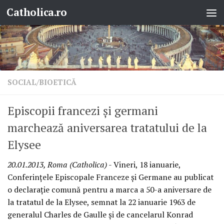
Catholica.ro
Skip to content
SOCIAL/BIOETICĂ
Episcopii francezi şi germani
marchează aniversarea tratatului de la
Elysee
20.01.2013, Roma (Catholica)
- Vineri, 18 ianuarie,
Conferinţele Episcopale Franceze şi Germane au publicat
o declaraţie comună pentru a marca a 50-a aniversare de
la tratatul de la Elysee, semnat la 22 ianuarie 1963 de
generalul Charles de Gaulle şi de cancelarul Konrad