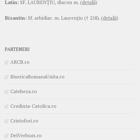
Latin:
SF. LAURENŢIU, diacon m.
(detalii)
Bizantin:
Sf. arhidiac. m. Laurenţiu († 258).
(detalii)
PARTENERI
ARCB.ro
BisericaRomanaUnita.ro
Cateheza.ro
Credinta-Catolica.ro
Cristofori.ro
DeiVerbum.ro