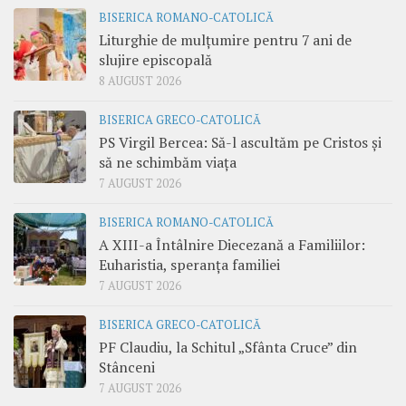
BISERICA ROMANO-CATOLICĂ
Liturghie de mulțumire pentru 7 ani de
slujire episcopală
8 AUGUST 2026
BISERICA GRECO-CATOLICĂ
PS Virgil Bercea: Să-l ascultăm pe Cristos și
să ne schimbăm viața
7 AUGUST 2026
BISERICA ROMANO-CATOLICĂ
A XIII-a Întâlnire Diecezană a Familiilor:
Euharistia, speranța familiei
7 AUGUST 2026
BISERICA GRECO-CATOLICĂ
PF Claudiu, la Schitul „Sfânta Cruce” din
Stânceni
7 AUGUST 2026