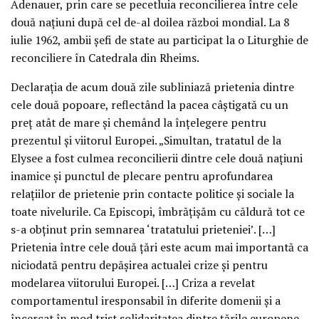
Adenauer, prin care se pecetluia reconcilierea între cele
două naţiuni după cel de-al doilea război mondial. La 8
iulie 1962, ambii şefi de state au participat la o Liturghie de
reconciliere în Catedrala din Rheims.
Declaraţia de acum două zile subliniază prietenia dintre
cele două popoare, reflectând la pacea câştigată cu un
preţ atât de mare şi chemând la înţelegere pentru
prezentul şi viitorul Europei. „Simultan, tratatul de la
Elysee a fost culmea reconcilierii dintre cele două naţiuni
inamice şi punctul de plecare pentru aprofundarea
relaţiilor de prietenie prin contacte politice şi sociale la
toate nivelurile. Ca Episcopi, îmbrăţişăm cu căldură tot ce
s-a obţinut prin semnarea ‘tratatului prieteniei’. […]
Prietenia între cele două ţări este acum mai importantă ca
niciodată pentru depăşirea actualei crize şi pentru
modelarea viitorului Europei. […] Criza a revelat
comportamentul iresponsabil în diferite domenii şi a
încercat în mod trist solidaritatea dintre ţările europene.