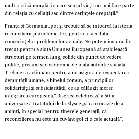
mult o criză morală, în care sensul vieţii nu mai face parte
din relaţia cu ceilalţi sau dintre cerinţele dreptăţii.”
Franţa şi Germania „pot şi trebuie să se întoarcă la istoria
reconcilierii şi prieteniei lor, pentru a face faţă
consecinţelor problemelor actuale. Ne putem inspira din
trecut pentru a ajuta Uniunea Europeană să stabilească
structuri pe termen lung, solide din punct de vedere
politic, precum şi o economie de piaţă autentic socială.
Trebuie să acţionăm pentru a ne asigura de respectarea
demnităţii umane, a binelui comun, a principiilor
solidarităţii şi subsidiarităţii, ce au călăuzit mereu
integrarea europeană.” Biserica celebrează a 50-a
aniversare a tratatului de la Elysee „şi ca o ocazie de a
aminti, în special pentru tinerele generaţii, că
reconcilierea nu este un cuvânt gol ci o cale actuală”.