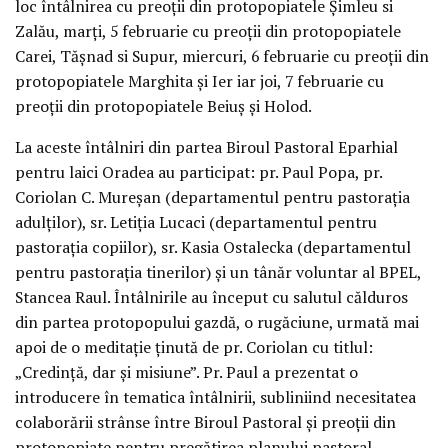
loc întâlnirea cu preoţii din protopopiatele Şimleu si
Zalău, marţi, 5 februarie cu preoţii din protopopiatele
Carei, Tăşnad si Supur, miercuri, 6 februarie cu preoţii din
protopopiatele Marghita şi Ier iar joi, 7 februarie cu
preoţii din protopopiatele Beiuş şi Holod.
La aceste întâlniri din partea Biroul Pastoral Eparhial
pentru laici Oradea au participat: pr. Paul Popa, pr.
Coriolan C. Mureşan (departamentul pentru pastoraţia
adulţilor), sr. Letiţia Lucaci (departamentul pentru
pastoraţia copiilor), sr. Kasia Ostalecka (departamentul
pentru pastoraţia tinerilor) şi un tânăr voluntar al BPEL,
Stancea Raul. Întâlnirile au început cu salutul călduros
din partea protopopului gazdă, o rugăciune, urmată mai
apoi de o meditaţie ţinută de pr. Coriolan cu titlul:
„Credinţă, dar şi misiune”. Pr. Paul a prezentat o
introducere în tematica întâlnirii, subliniind necesitatea
colaborării strânse între Biroul Pastoral şi preoţii din
protopopiate pentru pregătirea planului pastoral