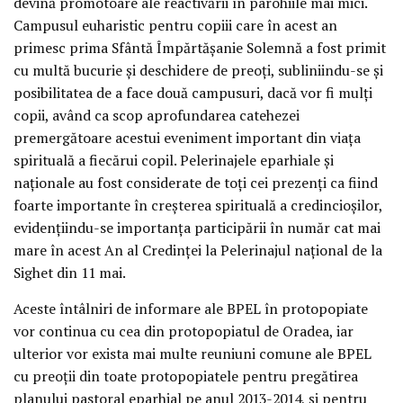
devină promotoare ale reactivării în parohiile mai mici.
Campusul euharistic pentru copiii care în acest an
primesc prima Sfântă Împărtăşanie Solemnă a fost primit
cu multă bucurie şi deschidere de preoţi, subliniindu-se şi
posibilitatea de a face două campusuri, dacă vor fi mulţi
copii, având ca scop aprofundarea catehezei
premergătoare acestui eveniment important din viaţa
spirituală a fiecărui copil. Pelerinajele eparhiale şi
naţionale au fost considerate de toţi cei prezenţi ca fiind
foarte importante în creşterea spirituală a credincioşilor,
evidenţiindu-se importanţa participării în număr cat mai
mare în acest An al Credinţei la Pelerinajul naţional de la
Sighet din 11 mai.
Aceste întâlniri de informare ale BPEL în protopopiate
vor continua cu cea din protopopiatul de Oradea, iar
ulterior vor exista mai multe reuniuni comune ale BPEL
cu preoţii din toate protopopiatele pentru pregătirea
planului pastoral eparhial pe anul 2013-2014, şi pentru