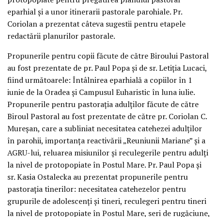
eparhial şi a unor itinerarii pastorale parohiale. Pr.
Coriolan a prezentat câteva sugestii pentru etapele
redactării planurilor pastorale.
Propunerile pentru copii făcute de către Biroului Pastoral
au fost prezentate de pr. Paul Popa şi de sr. Letiţia Lucaci,
fiind următoarele: Întâlnirea eparhială a copiilor în 1
iunie de la Oradea şi Campusul Euharistic în luna iulie.
Propunerile pentru pastoraţia adulţilor făcute de către
Biroul Pastoral au fost prezentate de către pr. Coriolan C.
Mureşan, care a subliniat necesitatea catehezei adulţilor
în parohii, importanţa reactivării „Reuniunii Mariane” şi a
AGRU-lui, reluarea misiunilor şi reculegerile pentru adulţi
la nivel de protopopiate în Postul Mare. Pr. Paul Popa şi
sr. Kasia Ostalecka au prezentat propunerile pentru
pastoraţia tinerilor: necesitatea catehezelor pentru
grupurile de adolescenţi şi tineri, reculegeri pentru tineri
la nivel de protopopiate în Postul Mare, seri de rugăciune,