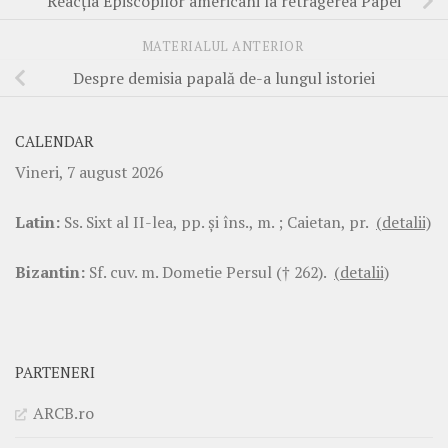
Reacţia Episcopilor americani la retragerea Papei
MATERIALUL ANTERIOR
Despre demisia papală de-a lungul istoriei
CALENDAR
Vineri, 7 august 2026
Latin:
Ss. Sixt al II-lea, pp. şi îns., m. ; Caietan, pr.
(detalii)
Bizantin:
Sf. cuv. m. Dometie Persul († 262).
(detalii)
PARTENERI
ARCB.ro