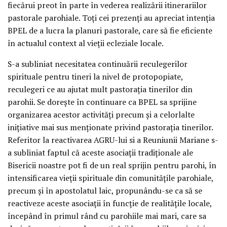
fiecărui preot în parte în vederea realizării itinerariilor
pastorale parohiale. Toţi cei prezenţi au apreciat intenţia
BPEL de a lucra la planuri pastorale, care să fie eficiente
în actualul context al vieţii ecleziale locale.
S-a subliniat necesitatea continuării reculegerilor
spirituale pentru tineri la nivel de protopopiate,
reculegeri ce au ajutat mult pastoraţia tinerilor din
parohii. Se doreşte în continuare ca BPEL sa sprijine
organizarea acestor activităţi precum şi a celorlalte
iniţiative mai sus menţionate privind pastoraţia tinerilor.
Referitor la reactivarea AGRU-lui si a Reuniunii Mariane s-
a subliniat faptul că aceste asociaţii tradiţionale ale
Bisericii noastre pot fi de un real sprijin pentru parohi, în
intensificarea vieţii spirituale din comunităţile parohiale,
precum şi în apostolatul laic, propunându-se ca să se
reactiveze aceste asociaţii în funcţie de realităţile locale,
începând în primul rând cu parohiile mai mari, care sa