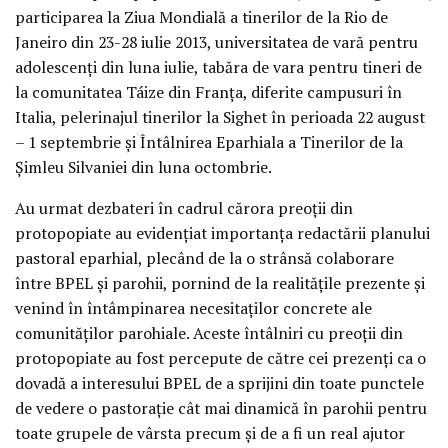
participarea la Ziua Mondială a tinerilor de la Rio de
Janeiro din 23-28 iulie 2013, universitatea de vară pentru
adolescenţi din luna iulie, tabăra de vara pentru tineri de
la comunitatea Táize din Franţa, diferite campusuri în
Italia, pelerinajul tinerilor la Sighet în perioada 22 august
– 1 septembrie şi Întâlnirea Eparhiala a Tinerilor de la
Şimleu Silvaniei din luna octombrie.
Au urmat dezbateri în cadrul cărora preoţii din
protopopiate au evidenţiat importanţa redactării planului
pastoral eparhial, plecând de la o strânsă colaborare
între BPEL şi parohii, pornind de la realităţile prezente şi
venind în întâmpinarea necesitaţilor concrete ale
comunităţilor parohiale. Aceste întâlniri cu preoţii din
protopopiate au fost percepute de către cei prezenţi ca o
dovadă a interesului BPEL de a sprijini din toate punctele
de vedere o pastoraţie cât mai dinamică în parohii pentru
toate grupele de vârsta precum şi de a fi un real ajutor