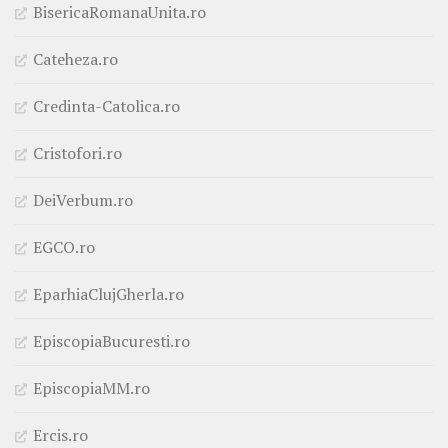
BisericaRomanaUnita.ro
Cateheza.ro
Credinta-Catolica.ro
Cristofori.ro
DeiVerbum.ro
EGCO.ro
EparhiaClujGherla.ro
EpiscopiaBucuresti.ro
EpiscopiaMM.ro
Ercis.ro