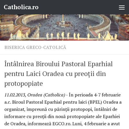
Catholica.ro
Skip to content
BISERICA GRECO-CATOLICĂ
Întâlnirea Biroului Pastoral Eparhial
pentru Laici Oradea cu preoţii din
protopopiate
11.02.2013, Oradea (Catholica)
- În perioada 4-7 februarie
a.c. Biroul Pastoral Eparhial pentru laici (BPEL) Oradea a
organizat, împreună cu părinţii protopopi, întâlniri de
informare cu preoţii din nouă protopopiate ale Eparhiei
de Oradea, informează EGCO.ro. Luni, 4 februarie a avut