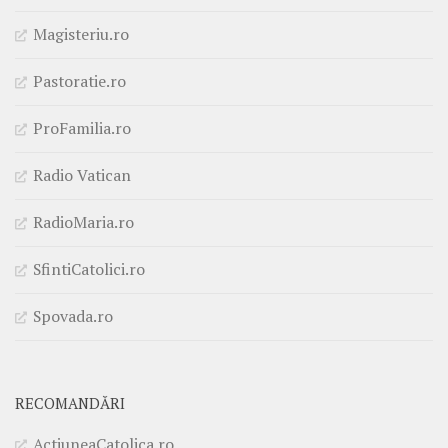
Magisteriu.ro
Pastoratie.ro
ProFamilia.ro
Radio Vatican
RadioMaria.ro
SfintiCatolici.ro
Spovada.ro
RECOMANDĂRI
ActiuneaCatolica.ro