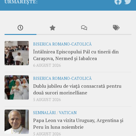
URMĂREȘTE:
BISERICA ROMANO-CATOLICĂ
Întâlnirea Episcopului Pál cu tinerii din
Carașova, Nermed și Iabalcea
6 AUGUST 2026
BISERICA ROMANO-CATOLICĂ
Dublu jubileu de viață consacrată pentru
două surori morinelliane
5 AUGUST 2026
SEMNALĂRI
/
VATICAN
Papa Leon va vizita Uruguay, Argentina și
Peru în luna noiembrie
5 AUGUST 2026