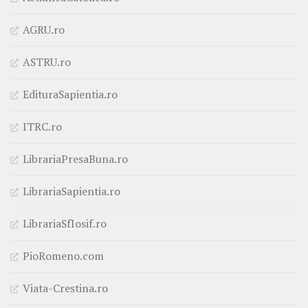
AGRU.ro
ASTRU.ro
EdituraSapientia.ro
ITRC.ro
LibrariaPresaBuna.ro
LibrariaSapientia.ro
LibrariaSfIosif.ro
PioRomeno.com
Viata-Crestina.ro