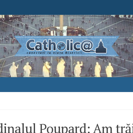
inalul Poupard: Am trăi