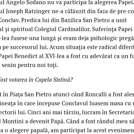
ul Angelo Sodano nu va participa la alegerea Papei.
ul Joseph Ratzinger ne-a călăuzit din faza de pre-c
onclav. Predica lui din Bazilica San Pietro a unit
 şi spiritual Colegiul Cardinalilor. Suferinţa Papei
I-lea fusese una lungă şi eram deja psihologic pregăt
 pe succesorul lui. Acum situaţia este radical diferi
Papei Benedict al XVI-lea a fost cu adevărat ca un f
 senin pentru noi toţi.
ost votarea în Capela Sixtină?
 în Piaţa San Pietro atunci când Roncalli a fost ale
mineaţa în care începuse Conclavul luasem masa cu
ectorii lui. Cinci ani mai târziu, lucram în Secretari
d Montini a devenit Papă. Când a fost rândul meu s
la o alegere papală, am participat la acest evenimen