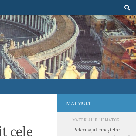
MAI MULT
MATERIALUL URMĂTOR
t cele
Pelerinajul moaştelor