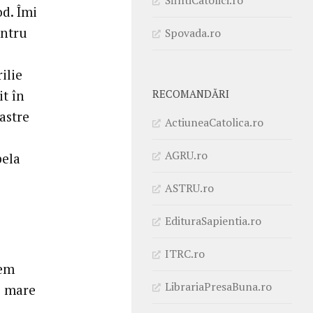
od. Îmi
entru
Spovada.ro
ilie
it în
RECOMANDĂRI
astre
ActiuneaCatolica.ro
AGRU.ro
pela
ASTRU.ro
EdituraSapientia.ro
ITRC.ro
sem
LibrariaPresaBuna.ro
i mare