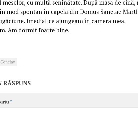
l meselor, cu multă seninătate. După masa de cină,
n mod spontan în capela din Domus Sanctae Mart
ugăciune. Imediat ce ajungeam în camera mea,
. Am dormit foarte bine.
Conclav
N RĂSPUNS
ariu
*