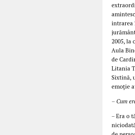
extraord
amintesc
intrarea
jurământ
2005, la 
Aula Bin
de Cardi
Litania 
Sixtină,
emoţie a
– Cum er
– Era o 
niciodat
de perso