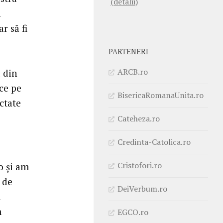
(detalii)
m
r să fi
PARTENERI
ARCB.ro
l din
ce pe
BisericaRomanaUnita.ro
ctate
Cateheza.ro
Credinta-Catolica.ro
Cristofori.ro
o şi am
 de
DeiVerbum.ro
n
m
EGCO.ro