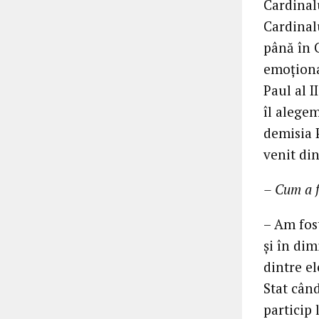
Cardinal
Cardinal
până în C
emoţional
Paul al I
îl alegem
demisia 
venit din
– Cum a f
– Am fost
şi în di
dintre el
Stat cân
particip 