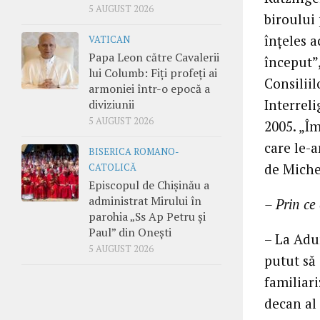
5 AUGUST 2026
biroului 
înţeles a
VATICAN
Papa Leon către Cavalerii
început”,
lui Columb: Fiți profeți ai
Consiliil
armoniei într-o epocă a
Interreli
diviziunii
5 AUGUST 2026
2005. „Îm
care le-a
BISERICA ROMANO-
de Miche
CATOLICĂ
Episcopul de Chișinău a
administrat Mirului în
– Prin ce
parohia „Ss Ap Petru și
Paul” din Onești
– La Adun
5 AUGUST 2026
putut să 
familiari
decan al