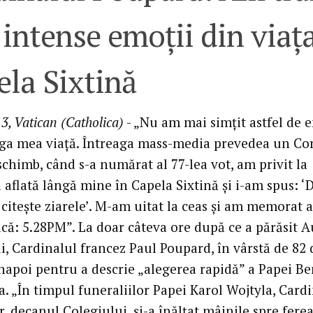
intense emoţii din viaţ
la Sixtină
3, Vatican (Catholica)
- „Nu am mai simţit astfel de 
aga mea viaţă. Întreaga mass-media prevedea un Co
schimb, când s-a numărat al 77-lea vot, am privit la
 aflată lângă mine în Capela Sixtină şi i-am spus: 
 citeşte ziarele’. M-am uitat la ceas şi am memorat 
ică: 5.28PM”. La doar câteva ore după ce a părăsit A
, Cardinalul francez Paul Poupard, în vârstă de 82 
înapoi pentru a descrie „alegerea rapidă” a Papei B
a. „În timpul funeraliilor Papei Karol Wojtyla, Card
, decanul Colegiului, şi-a înălţat mâinile spre fere