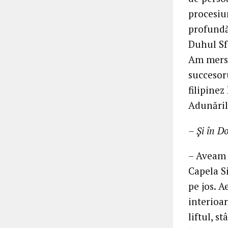
procesiun
profundă
Duhul Sf
Am mers 
succesor
filipinez
Adunăril
– Şi în 
– Aveam 
Capela S
pe jos. 
interioar
liftul, 