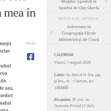
Sfinţilor Apostoli în
Eparhia de Cluj-Gherla
a mea în
MATERIALUL ANTERIOR
Aniversare în
Congregaţia Fiicele
Milostivirii şi ale Crucii
emoţii
SHARE
nclav
CALENDAR
Vineri, 7 august 2026
‘Duhul
acea
Latin:
Ss. Sixt al II-lea, pp.
ula
şi îns., m. ; Caietan, pr.
(detalii)
de ani,
enedict
Bizantin:
Sf. cuv. m.
inalul
Dometie Persul († 262).
astra