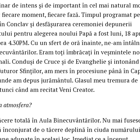
inar de intens şi de important în cel mai natural m
 fiecare moment, fiecare fază. Timpul programat p
 în Conclav şi desfăşurarea ceremoniei depunerii
ului pentru alegerea noului Papă a fost luni, 18 apr
ora 4.30PM. Cu un sfert de oră înainte, ne-am întâln
ecuvântărilor. Eram toţi îmbrăcaţi în veşmintele no
nali. Conduşi de Cruce şi de Evanghelie şi intonând
Tuturor Sfinţilor, am mers în procesiune până în Ca
 unde am depus jurământul. Glasul meu tremura de
tunci când am recitat Veni Creator.
a atmosfera?
tăcere totală în Aula Binecuvântărilor. Nu mai fuse
ă înconjurat de o tăcere deplină în ciuda numărulu
ane adunate în acelaşi loc. Imediat ce a început