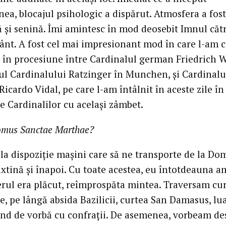
ea, blocajul psihologic a dispărut. Atmosfera a fost
 şi senină. Îmi amintesc în mod deosebit Imnul căt
ânt. A fost cel mai impresionant mod în care l-am c
în procesiune între Cardinalul german Friedrich W
ul Cardinalului Ratzinger în Munchen, şi Cardinalu
 Ricardo Vidal, pe care l-am întâlnit în aceste zile în
e Cardinalilor cu acelaşi zâmbet.
Domus Sanctae Marthae?
la dispoziţie maşini care să ne transporte de la Do
ixtină şi înapoi. Cu toate acestea, eu întotdeauna 
Aerul era plăcut, reîmprospăta mintea. Traversam cur
e, pe lângă absida Bazilicii, curtea San Damasus, l
stând de vorbă cu confraţii. De asemenea, vorbeam de