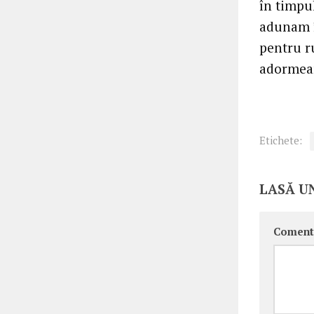
în timpu
adunam î
pentru r
adormeam
Etichete:
LASĂ U
Coment