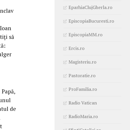
EparhiaClujGherla.ro
onclav
EpiscopiaBucuresti.ro
 Ioan
EpiscopiaMM.ro
iţi să
tă:
Ercis.ro
ulger
Magisteriu.ro
Pastoratie.ro
ProFamilia.ro
s Papă,
 unul
Radio Vatican
atul de
RadioMaria.ro
ă
t
SfintiCatolici.ro