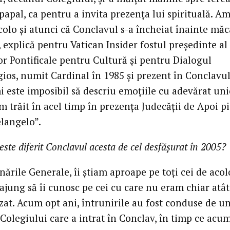
papal, ca pentru a invita prezenţa lui spirituală. A
colo şi atunci că Conclavul s-a încheiat înainte măca
 explică pentru Vatican Insider fostul preşedinte al
or Pontificale pentru Cultură şi pentru Dialogul
gios, numit Cardinal în 1985 şi prezent în Conclavu
i este imposibil să descriu emoţiile cu adevărat uni
m trăit în acel timp în prezenţa Judecăţii de Apoi pi
langelo”.
 este diferit Conclavul acesta de cel desfăşurat în 2005?
ările Generale, îi ştiam aproape pe toţi cei de acol
ajung să îi cunosc pe cei cu care nu eram chiar atât
zat. Acum opt ani, întrunirile au fost conduse de u
 Colegiului care a intrat în Conclav, în timp ce acu