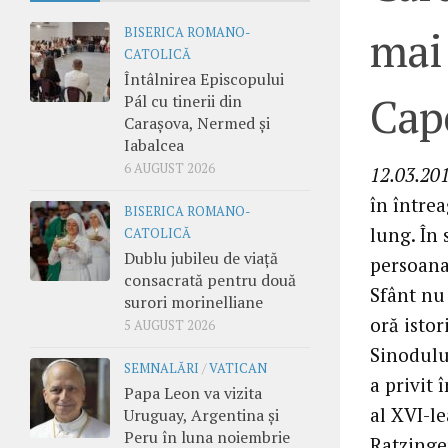
mai 
BISERICA ROMANO-
CATOLICĂ
Întâlnirea Episcopului
Cape
Pál cu tinerii din
Carașova, Nermed și
Iabalcea
6 AUGUST 2026
12.03.201
în între
BISERICA ROMANO-
lung. În 
CATOLICĂ
Dublu jubileu de viață
persoana
consacrată pentru două
Sfânt nu
surori morinelliane
oră istor
5 AUGUST 2026
Sinodului
SEMNALĂRI
/
VATICAN
a privit 
Papa Leon va vizita
al XVI-le
Uruguay, Argentina și
Peru în luna noiembrie
Ratzinger