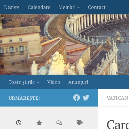
Despre
Calendare
Membri
Contact
Skip to content
Toate ştirile
Video
Anunţuri
VATICAN
URMĂREȘTE:
Card