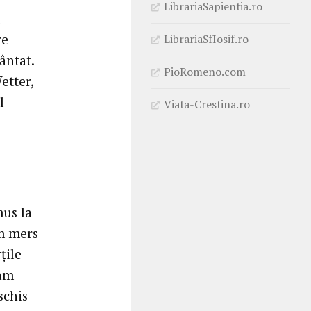
LibrariaSapientia.ro
re
LibrariaSfIosif.ro
ântat.
PioRomeno.com
etter,
l
Viata-Crestina.ro
mus la
am mers
ţile
uam
schis