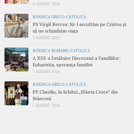
8 AUGUST 2026
BISERICA GRECO-CATOLICĂ
PS Virgil Bercea: Să-l ascultăm pe Cristos și
să ne schimbăm viața
7 AUGUST 2026
BISERICA ROMANO-CATOLICĂ
A XIII-a Întâlnire Diecezană a Familiilor:
Euharistia, speranța familiei
7 AUGUST 2026
BISERICA GRECO-CATOLICĂ
PF Claudiu, la Schitul „Sfânta Cruce” din
Stânceni
7 AUGUST 2026