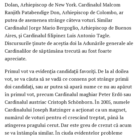
Dolan, Arhiepiscop de New York. Cardinalul Malcom
Ranjith Patabendige Don, Arhiepiscop de Colombo, ar
putea de asemenea strânge câteva voturi. Similar
Cardinalul Jorge Mario Bergoglio, Arhiepiscop de Buenos
Aires, şi Cardinalul filipinez Luis Antonio Tagle.
Discursurile ţinute de aceştia doi la Adunările generale ale
Cardinalilor de săptămâna trecută au fost foarte
apreciate.
Primul vot va evidenţia candidaţii favoriţi. De la al doilea
vot, se va căuta să se vadă ce consens pot strânge primii
doi candidaţi, sau ar putea să apară nume ce nu au apărut
în primul vot, precum Cardinalul maghiar Peter Erdö sau
Cardinalul austriac Cristoph Schönborn. În 2005, numele
Cardinalului Joseph Ratzinger a acţionat ca un magnet,
numărul de voturi pentru el crescând treptat, până la
atingerea pragului cerut. Dar este greu de crezut că acum
se va întâmpla similar. În ciuda evidentelor probleme