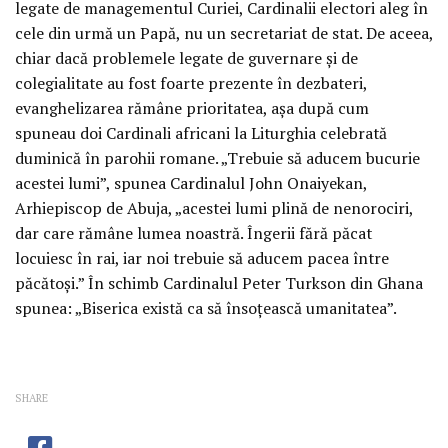
legate de managementul Curiei, Cardinalii electori aleg în
cele din urmă un Papă, nu un secretariat de stat. De aceea,
chiar dacă problemele legate de guvernare şi de
colegialitate au fost foarte prezente în dezbateri,
evanghelizarea rămâne prioritatea, aşa după cum
spuneau doi Cardinali africani la Liturghia celebrată
duminică în parohii romane. „Trebuie să aducem bucurie
acestei lumi”, spunea Cardinalul John Onaiyekan,
Arhiepiscop de Abuja, „acestei lumi plină de nenorociri,
dar care rămâne lumea noastră. Îngerii fără păcat
locuiesc în rai, iar noi trebuie să aducem pacea între
păcătoşi.” În schimb Cardinalul Peter Turkson din Ghana
spunea: „Biserica există ca să însoţească umanitatea”.
SHARE