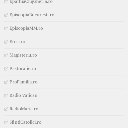
EparhiaClujGherla.ro
EpiscopiaBucuresti.ro
EpiscopiaMM.ro
Ercis.ro
Magisteriu.ro
Pastoratie.ro
ProFamilia.ro
Radio Vatican
RadioMaria.ro
SfintiCatolici.ro