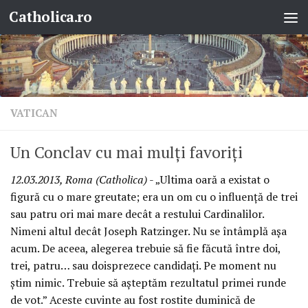
Catholica.ro
Skip to content
VATICAN
Un Conclav cu mai mulţi favoriţi
12.03.2013, Roma (Catholica)
- „Ultima oară a existat o
figură cu o mare greutate; era un om cu o influenţă de trei
sau patru ori mai mare decât a restului Cardinalilor.
Nimeni altul decât Joseph Ratzinger. Nu se întâmplă aşa
acum. De aceea, alegerea trebuie să fie făcută între doi,
trei, patru… sau doisprezece candidaţi. Pe moment nu
ştim nimic. Trebuie să aşteptăm rezultatul primei runde
de vot.” Aceste cuvinte au fost rostite duminică de