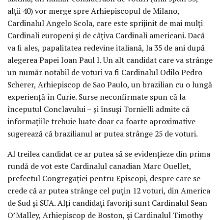
alţii 40) vor merge spre Arhiepiscopul de Milano,
Cardinalul Angelo Scola, care este sprijinit de mai mulţi
Cardinali europeni şi de câţiva Cardinali americani. Dacă
va fi ales, papalitatea redevine italiană, la 35 de ani după
alegerea Papei Ioan Paul I. Un alt candidat care va strânge
un număr notabil de voturi va fi Cardinalul Odilo Pedro
Scherer, Arhiepiscop de Sao Paulo, un brazilian cu o lungă
experienţă în Curie. Surse neconfirmate spun că la
începutul Conclavului – şi însuşi Tornielli admite că
informaţiile trebuie luate doar ca foarte aproximative –
sugerează că brazilianul ar putea strânge 25 de voturi.
Al treilea candidat ce ar putea să se evidenţieze din prima
rundă de vot este Cardinalul canadian Marc Ouellet,
prefectul Congregaţiei pentru Episcopi, despre care se
crede că ar putea strânge cel puţin 12 voturi, din America
de Sud şi SUA. Alţi candidaţi favoriţi sunt Cardinalul Sean
O’Malley, Arhiepiscop de Boston, şi Cardinalul Timothy