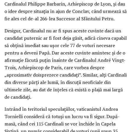
Cardinalul Philippe Barbarin, Arhiepiscop de Lyon, şi dau
o idee despre situaţia în ajun de Conclav, când urmează să
fie ales cel de-al 266-lea Succesor al Sfântului Petru.
Desigur, Cardinalul nu ar fi spus aceste cuvinte dacă un
candidat puternic ar fi fost deja găsit, adică cineva capabil
să obţină imediat sau uşor cele 77 de voturi necesare
pentru a deveni Papă. Dar aceste cuvinte amintesc şi de o
afirmaţie făcută puţin înainte de Cardinalul André Vingt-
Trois, Arhiepiscop de Paris, care vorbea despre
„aproximativ doisprezece candidaţi”. Similar, alţi Cardinali
din diverse părţi ale lumii, în discuţii neoficiale din
ultimele zile, au dat de înţeles că există o plajă mai largă
de candidaţi.
Intrând în teritoriul speculaţiilor, vaticanistul Andrea
Tornielli consideră că totuşi un lucru va fi sigur. După-
masă, când cei 115 Cardinali se vor închide în Capela
Sixtină, un număr considerabil de voturi (unii spun 35,