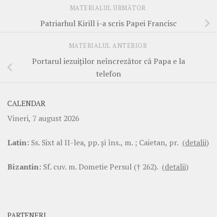
MATERIALUL URMĂTOR
Patriarhul Kirill i-a scris Papei Francisc
MATERIALUL ANTERIOR
Portarul iezuiţilor neîncrezător că Papa e la
telefon
CALENDAR
Vineri, 7 august 2026
Latin:
Ss. Sixt al II-lea, pp. şi îns., m. ; Caietan, pr.
(detalii)
Bizantin:
Sf. cuv. m. Dometie Persul († 262).
(detalii)
PARTENERI