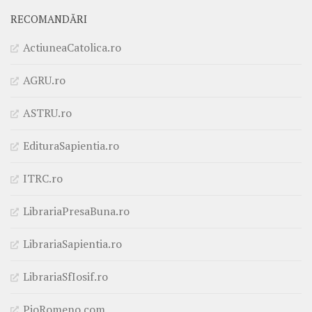
RECOMANDĂRI
ActiuneaCatolica.ro
AGRU.ro
ASTRU.ro
EdituraSapientia.ro
ITRC.ro
LibrariaPresaBuna.ro
LibrariaSapientia.ro
LibrariaSfIosif.ro
PioRomeno.com