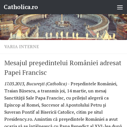
Catholica.ro
Skip to content
VARIA INTERNE
Mesajul preşedintelui României adresat
Papei Francisc
17.03.2013, Bucureşti (Catholica)
- Preşedintele României,
Traian Băsescu, a transmis joi, 14 martie, un mesaj
Sanctităţii Sale Papa Francisc, cu prilejul alegerii ca
Episcop al Romei, Succesor al Apostolului Petru şi
Suveran Pontif al Bisericii Catolice, citim pe situl
Presidency.ro. Amintim că preşedintele României a avut
ocazia să se întâlnească cu Papa Benedict al XVI-lea după