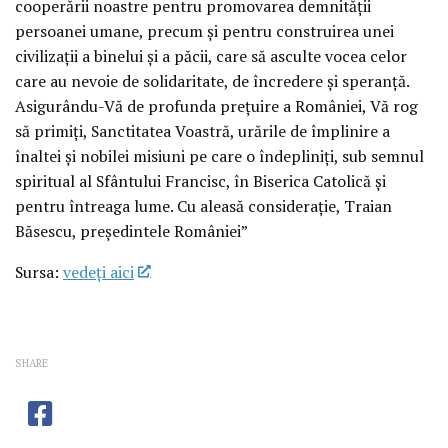
cooperării noastre pentru promovarea demnităţii
persoanei umane, precum şi pentru construirea unei
civilizaţii a binelui şi a păcii, care să asculte vocea celor
care au nevoie de solidaritate, de încredere şi speranţă.
Asigurându-Vă de profunda preţuire a României, Vă rog
să primiţi, Sanctitatea Voastră, urările de împlinire a
înaltei şi nobilei misiuni pe care o îndepliniţi, sub semnul
spiritual al Sfântului Francisc, în Biserica Catolică şi
pentru întreaga lume. Cu aleasă consideraţie, Traian
Băsescu, preşedintele României”
Sursa:
vedeţi aici
SHARE