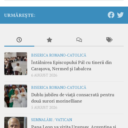
URMĂREȘTE:
BISERICA ROMANO-CATOLICĂ
Întâlnirea Episcopului Pál cu tinerii din
Carașova, Nermed și Iabalcea
6 AUGUST 2026
BISERICA ROMANO-CATOLICĂ
Dublu jubileu de viață consacrată pentru
două surori morinelliane
5 AUGUST 2026
SEMNALĂRI
/
VATICAN
Papa Leon va vizita Uruguay, Argentina și