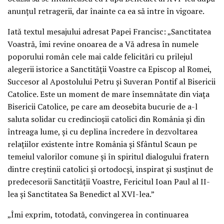
anunţul retragerii, dar înainte ca ea să intre în vigoare.
Iată textul mesajului adresat Papei Francisc: „Sanctitatea
Voastră, îmi revine onoarea de a Vă adresa în numele
poporului român cele mai calde felicitări cu prilejul
alegerii istorice a Sanctităţii Voastre ca Episcop al Romei,
Succesor al Apostolului Petru şi Suveran Pontif al Bisericii
Catolice. Este un moment de mare însemnătate din viaţa
Bisericii Catolice, pe care am deosebita bucurie de a-l
saluta solidar cu credincioşii catolici din România şi din
întreaga lume, şi cu deplina încredere în dezvoltarea
relaţiilor existente între România şi Sfântul Scaun pe
temeiul valorilor comune şi în spiritul dialogului fratern
dintre creştinii catolici şi ortodocşi, inspirat şi susţinut de
predecesorii Sanctităţii Voastre, Fericitul Ioan Paul al II-
lea şi Sanctitatea Sa Benedict al XVI-lea.”
„Îmi exprim, totodată, convingerea în continuarea