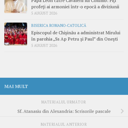
Papa Leon către Cavalerii lui Columb: Fiți
profeți ai armoniei într-o epocă a diviziunii
5 AUGUST 2026
BISERICA ROMANO-CATOLICĂ
Episcopul de Chișinău a administrat Mirului
în parohia „Ss Ap Petru și Paul” din Onești
5 AUGUST 2026
MAI MULT
MATERIALUL URMĂTOR
Sf. Atanasiu din Alexandria: Scrisorile pascale
MATERIALUL ANTERIOR