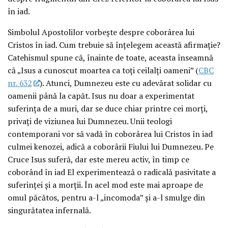
în iad.
Simbolul Apostolilor vorbeşte despre coborârea lui
Cristos în iad. Cum trebuie să înţelegem această afirmaţie?
Catehismul spune că, înainte de toate, aceasta înseamnă
că „Isus a cunoscut moartea ca toţi ceilalţi oameni” (
CBC
nr. 632
). Atunci, Dumnezeu este cu adevărat solidar cu
oamenii până la capăt. Isus nu doar a experimentat
suferinţa de a muri, dar se duce chiar printre cei morţi,
privaţi de viziunea lui Dumnezeu. Unii teologi
contemporani vor să vadă în coborârea lui Cristos în iad
culmei kenozei, adică a coborârii Fiului lui Dumnezeu. Pe
Cruce Isus suferă, dar este mereu activ, în timp ce
coborând în iad El experimentează o radicală pasivitate a
suferinţei şi a morţii. În acel mod este mai aproape de
omul păcătos, pentru a-l „incomoda” şi a-l smulge din
singurătatea infernală.