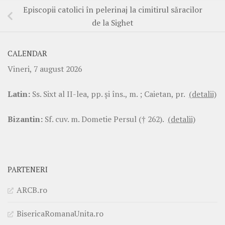
Episcopii catolici în pelerinaj la cimitirul săracilor
de la Sighet
CALENDAR
Vineri, 7 august 2026
Latin:
Ss. Sixt al II-lea, pp. şi îns., m. ; Caietan, pr.
(detalii)
Bizantin:
Sf. cuv. m. Dometie Persul († 262).
(detalii)
PARTENERI
ARCB.ro
BisericaRomanaUnita.ro