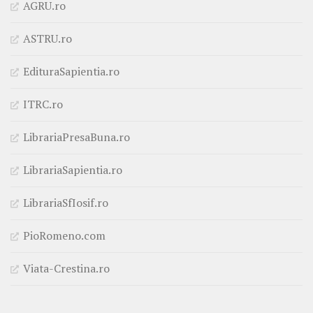
AGRU.ro
ASTRU.ro
EdituraSapientia.ro
ITRC.ro
LibrariaPresaBuna.ro
LibrariaSapientia.ro
LibrariaSfIosif.ro
PioRomeno.com
Viata-Crestina.ro