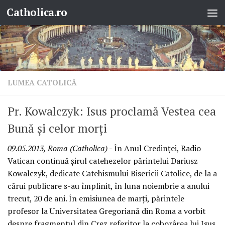
Catholica.ro
Skip to content
LUMEA CATOLICĂ
Pr. Kowalczyk: Isus proclamă Vestea cea
Bună şi celor morţi
09.05.2013, Roma (Catholica)
- În Anul Credinţei, Radio
Vatican continuă şirul catehezelor părintelui Dariusz
Kowalczyk, dedicate Catehismului Bisericii Catolice, de la a
cărui publicare s-au împlinit, în luna noiembrie a anului
trecut, 20 de ani. În emisiunea de marţi, părintele
profesor la Universitatea Gregoriană din Roma a vorbit
despre fragmentul din Crez referitor la coborârea lui Isus