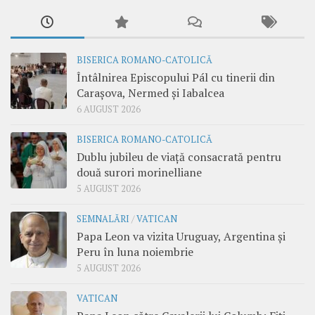
BISERICA ROMANO-CATOLICĂ
Întâlnirea Episcopului Pál cu tinerii din
Carașova, Nermed și Iabalcea
6 AUGUST 2026
BISERICA ROMANO-CATOLICĂ
Dublu jubileu de viață consacrată pentru
două surori morinelliane
5 AUGUST 2026
SEMNALĂRI
/
VATICAN
Papa Leon va vizita Uruguay, Argentina și
Peru în luna noiembrie
5 AUGUST 2026
VATICAN