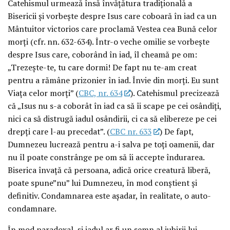
Catehismul urmează însă învăţătura tradiţională a
Bisericii şi vorbeşte despre Isus care coboară în iad ca un
Mântuitor victorios care proclamă Vestea cea Bună celor
morţi (cfr. nn. 632-634). Într-o veche omilie se vorbeşte
despre Isus care, coborând în iad, îl cheamă pe om:
„Trezeşte-te, tu care dormi! De fapt nu te-am creat
pentru a rămâne prizonier în iad. Învie din morţi. Eu sunt
Viaţa celor morţi” (
CBC, nr. 634
). Catehismul precizează
că „Isus nu s-a coborât în iad ca să îi scape pe cei osândiţi,
nici ca să distrugă iadul osândirii, ci ca să elibereze pe cei
drepţi care l-au precedat”. (
CBC nr. 633
) De fapt,
Dumnezeu lucrează pentru a-i salva pe toţi oamenii, dar
nu îl poate constrânge pe om să îi accepte îndurarea.
Biserica învaţă că persoana, adică orice creatură liberă,
poate spune”nu” lui Dumnezeu, în mod conştient şi
definitiv. Condamnarea este aşadar, în realitate, o auto-
condamnare.
În mod paradoxal, şi iadul ar fi un semn al iubirii lui