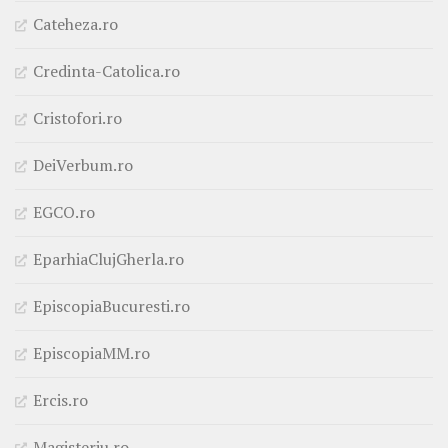
Cateheza.ro
Credinta-Catolica.ro
Cristofori.ro
DeiVerbum.ro
EGCO.ro
EparhiaClujGherla.ro
EpiscopiaBucuresti.ro
EpiscopiaMM.ro
Ercis.ro
Magisteriu.ro