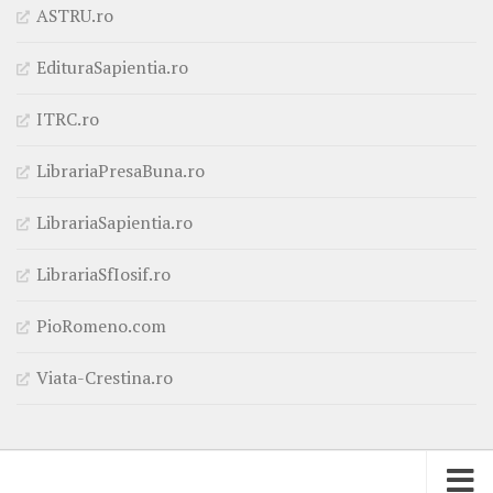
ASTRU.ro
EdituraSapientia.ro
ITRC.ro
LibrariaPresaBuna.ro
LibrariaSapientia.ro
LibrariaSfIosif.ro
PioRomeno.com
Viata-Crestina.ro