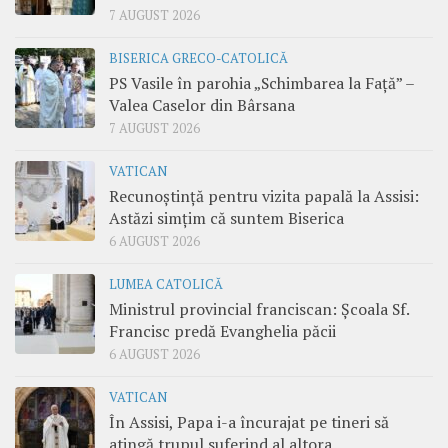
7 AUGUST 2026
BISERICA GRECO-CATOLICĂ
PS Vasile în parohia „Schimbarea la Față” –
Valea Caselor din Bârsana
7 AUGUST 2026
VATICAN
Recunoștință pentru vizita papală la Assisi:
Astăzi simțim că suntem Biserica
6 AUGUST 2026
LUMEA CATOLICĂ
Ministrul provincial franciscan: Școala Sf.
Francisc predă Evanghelia păcii
6 AUGUST 2026
VATICAN
În Assisi, Papa i-a încurajat pe tineri să
atingă trupul suferind al altora