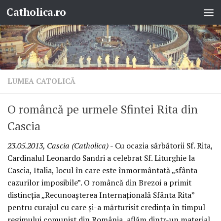
Catholica.ro
Skip to content
LUMEA CATOLICĂ
O româncă pe urmele Sfintei Rita din
Cascia
23.05.2013, Cascia (Catholica)
- Cu ocazia sărbătorii Sf. Rita,
Cardinalul Leonardo Sandri a celebrat Sf. Liturghie la
Cascia, Italia, locul în care este înmormântată „sfânta
cazurilor imposibile”. O româncă din Brezoi a primit
distincţia „Recunoaşterea Internaţională Sfânta Rita”
pentru curajul cu care şi-a mărturisit credinţa în timpul
regimului comunist din România, aflăm dintr-un material