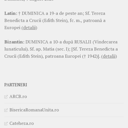
Latin:
† DUMINICA a 19-a de peste an; Sf. Tereza
Benedicta a Crucii (Edith Stein), fc. m., patroană a
Europei
(detalii)
Bizantin:
DUMINICA a 10-a după RUSALII (Vindecarea
lunaticului). Sf. ap. Matia (sec. I); [Sf. Tereza Benedicta a
Crucii (Edith Stein), patroana Europei († 1942)].
(detalii)
PARTENERI
ARCB.ro
BisericaRomanaUnita.ro
Cateheza.ro