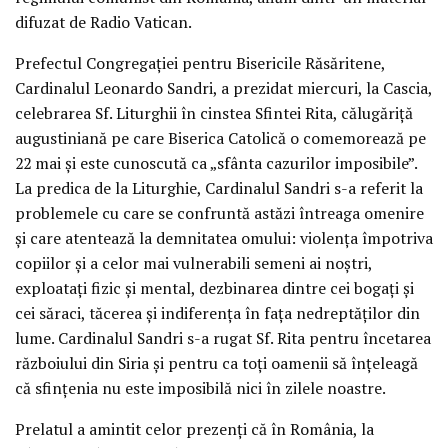
difuzat de Radio Vatican.
Prefectul Congregaţiei pentru Bisericile Răsăritene,
Cardinalul Leonardo Sandri, a prezidat miercuri, la Cascia,
celebrarea Sf. Liturghii în cinstea Sfintei Rita, călugăriţă
augustiniană pe care Biserica Catolică o comemorează pe
22 mai şi este cunoscută ca „sfânta cazurilor imposibile”.
La predica de la Liturghie, Cardinalul Sandri s-a referit la
problemele cu care se confruntă astăzi întreaga omenire
şi care atentează la demnitatea omului: violenţa împotriva
copiilor şi a celor mai vulnerabili semeni ai noştri,
exploataţi fizic şi mental, dezbinarea dintre cei bogaţi şi
cei săraci, tăcerea şi indiferenţa în faţa nedreptăţilor din
lume. Cardinalul Sandri s-a rugat Sf. Rita pentru încetarea
războiului din Siria şi pentru ca toţi oamenii să înţeleagă
că sfinţenia nu este imposibilă nici în zilele noastre.
Prelatul a amintit celor prezenţi că în România, la