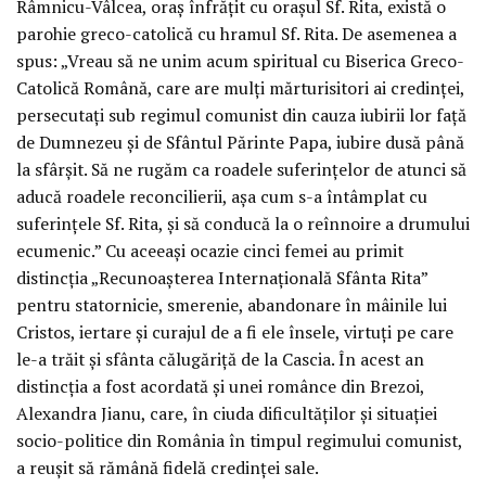
Râmnicu-Vâlcea, oraş înfrăţit cu oraşul Sf. Rita, există o
parohie greco-catolică cu hramul Sf. Rita. De asemenea a
spus: „Vreau să ne unim acum spiritual cu Biserica Greco-
Catolică Română, care are mulţi mărturisitori ai credinţei,
persecutaţi sub regimul comunist din cauza iubirii lor faţă
de Dumnezeu şi de Sfântul Părinte Papa, iubire dusă până
la sfârşit. Să ne rugăm ca roadele suferinţelor de atunci să
aducă roadele reconcilierii, aşa cum s-a întâmplat cu
suferinţele Sf. Rita, şi să conducă la o reînnoire a drumului
ecumenic.” Cu aceeaşi ocazie cinci femei au primit
distincţia „Recunoaşterea Internaţională Sfânta Rita”
pentru statornicie, smerenie, abandonare în mâinile lui
Cristos, iertare şi curajul de a fi ele însele, virtuţi pe care
le-a trăit şi sfânta călugăriţă de la Cascia. În acest an
distincţia a fost acordată şi unei românce din Brezoi,
Alexandra Jianu, care, în ciuda dificultăţilor şi situaţiei
socio-politice din România în timpul regimului comunist,
a reuşit să rămână fidelă credinţei sale.