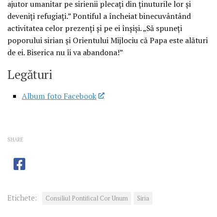
ajutor umanitar pe sirienii plecaţi din ţinuturile lor şi
deveniţi refugiaţi.” Pontiful a încheiat binecuvântând
activitatea celor prezenţi şi pe ei înşişi. „Să spuneţi
poporului sirian şi Orientului Mijlociu că Papa este alături
de ei. Biserica nu îi va abandona!”
Legături
Album foto Facebook
SHARE
Etichete:
Consiliul Pontifical Cor Unum
Siria