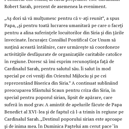
Robert Sarah, prezent de asemenea la eveniment.
„Aş dori să vă mulţumesc pentru că v-aţi reunit”, a spus
Papa, „şi pentru toată lucrarea umanitară pe care o faceţi
pentru a alina suferinţele locuitorilor din Siria şi din ţările
învecinate. Încurajez Consiliul Pontifical Cor Unum să
susţină această întâlnire, care urmăreşte să coordoneze
activităţile desfăşurate de organizaţiile caritabile catolice
în regiune. Doresc să îmi exprim recunoştinţa faţă de
Cardinalul Sarah, pentru salutul său. Îi salut în mod
special pe cei veniţi din Orientul Mijlociu şi pe cei
reprezentând Biserica din Siria.” A continuat subliniind
preocuparea Sfântului Scaun pentru criza din Siria, în
special pentru poporul sirian, lipsit de apărare, care
suferă în mod grav. A amintit de apelurile făcute de Papa
Benedict al XVI-lea şi de faptul că l-a trimis în regiune pe
Cardinalul Sarah. „Destinul poporului sirian este aproape
şi de inima mea. În Duminica Paştelui am cerut pace ‘în