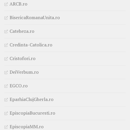
ARCB.ro
BisericaRomanaUnita.ro
Cateheza.ro
Credinta-Catolica.ro
Cristofori.ro
DeiVerbum.ro
EGCO.ro
EparhiaClujGherla.ro
EpiscopiaBucuresti.ro
EpiscopiaMM.ro