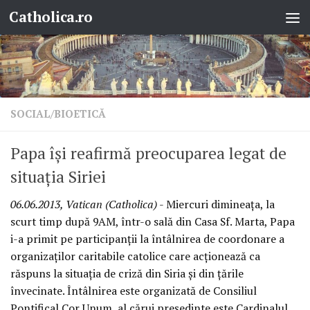
Catholica.ro
Skip to content
SOCIAL/BIOETICĂ
Papa îşi reafirmă preocuparea legat de
situaţia Siriei
06.06.2013, Vatican (Catholica)
- Miercuri dimineaţa, la
scurt timp după 9AM, într-o sală din Casa Sf. Marta, Papa
i-a primit pe participanţii la întâlnirea de coordonare a
organizaţilor caritabile catolice care acţionează ca
răspuns la situaţia de criză din Siria şi din ţările
învecinate. Întâlnirea este organizată de Consiliul
Pontifical Cor Unum, al cărui preşedinte este Cardinalul