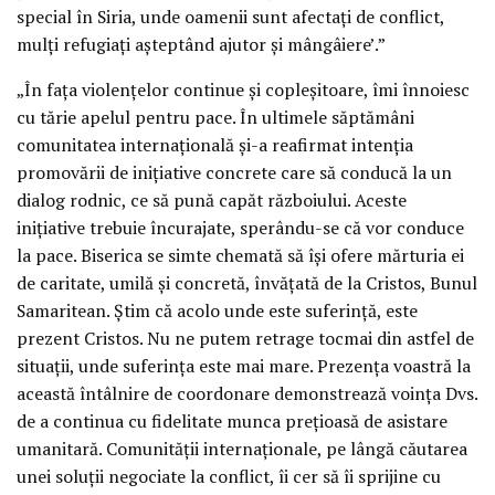
special în Siria, unde oamenii sunt afectaţi de conflict,
mulţi refugiaţi aşteptând ajutor şi mângâiere’.”
„În faţa violenţelor continue şi copleşitoare, îmi înnoiesc
cu tărie apelul pentru pace. În ultimele săptămâni
comunitatea internaţională şi-a reafirmat intenţia
promovării de iniţiative concrete care să conducă la un
dialog rodnic, ce să pună capăt războiului. Aceste
iniţiative trebuie încurajate, sperându-se că vor conduce
la pace. Biserica se simte chemată să îşi ofere mărturia ei
de caritate, umilă şi concretă, învăţată de la Cristos, Bunul
Samaritean. Ştim că acolo unde este suferinţă, este
prezent Cristos. Nu ne putem retrage tocmai din astfel de
situaţii, unde suferinţa este mai mare. Prezenţa voastră la
această întâlnire de coordonare demonstrează voinţa Dvs.
de a continua cu fidelitate munca preţioasă de asistare
umanitară. Comunităţii internaţionale, pe lângă căutarea
unei soluţii negociate la conflict, îi cer să îi sprijine cu