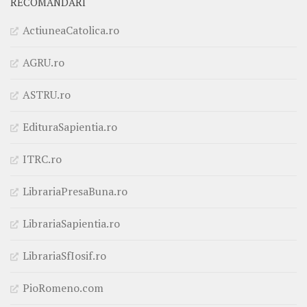
RECOMANDĂRI
ActiuneaCatolica.ro
AGRU.ro
ASTRU.ro
EdituraSapientia.ro
ITRC.ro
LibrariaPresaBuna.ro
LibrariaSapientia.ro
LibrariaSfIosif.ro
PioRomeno.com