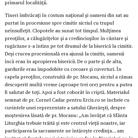
primarul localităţii.
Tineri îmbrăcaţi în costum naţional şi oameni din sat au
purtat în procesiune spre cimitir sicriul cu trupul
neînsufleţit. Clopotele au sunat tot timpul. Mulţimea
preoţilor, a călugăriţelor şi a credincioşilor în cântare şi
rugăciune s-a întins pe tot drumul de la biserică la cimitir.
Deşi crucea procesională era ajunsă la cimitir, oamenii
încă erau în apropierea bisericii. De o parte şi de alta,
gardurile erau împodobite cu covoare şi cuverturi. În
capela preoţilor, construită de pr. Mocanu, sicriul a rămas
descoperit multă vreme (aproape trei ore) pentru a putea
fi salutat de toţi. Apoi a fost coborât în criptă. Materialul
semnat de pr. Cornel Cadar pentru Ercis.ro se încheie cu
cuvintele unei reprezentate a satului Gherăeşti, despre
moştenirea lăsată de pr. Mocanu: „Am învăţat că Sfânta
Liturghia trebuie trăită şi este centrul vieţii noastre, iar
participarea la sacramente ne întăreşte credinţa… am