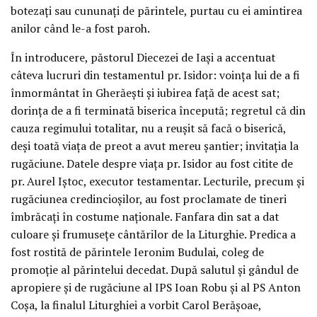
botezaţi sau cununaţi de părintele, purtau cu ei amintirea
anilor când le-a fost paroh.
În introducere, păstorul Diecezei de Iaşi a accentuat
câteva lucruri din testamentul pr. Isidor: voinţa lui de a fi
înmormântat în Gherăeşti şi iubirea faţă de acest sat;
dorinţa de a fi terminată biserica începută; regretul că din
cauza regimului totalitar, nu a reuşit să facă o biserică,
deşi toată viaţa de preot a avut mereu şantier; invitaţia la
rugăciune. Datele despre viaţa pr. Isidor au fost citite de
pr. Aurel Iştoc, executor testamentar. Lecturile, precum şi
rugăciunea credincioşilor, au fost proclamate de tineri
îmbrăcaţi în costume naţionale. Fanfara din sat a dat
culoare şi frumuseţe cântărilor de la Liturghie. Predica a
fost rostită de părintele Ieronim Budulai, coleg de
promoţie al părintelui decedat. După salutul şi gândul de
apropiere şi de rugăciune al IPS Ioan Robu şi al PS Anton
Coşa, la finalul Liturghiei a vorbit Carol Berăşoae,