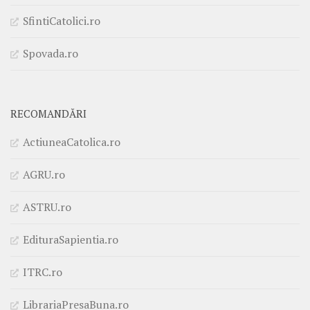
SfintiCatolici.ro
Spovada.ro
RECOMANDĂRI
ActiuneaCatolica.ro
AGRU.ro
ASTRU.ro
EdituraSapientia.ro
ITRC.ro
LibrariaPresaBuna.ro