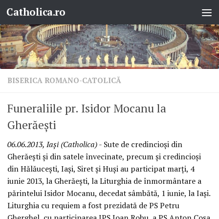
Catholica.ro
Skip to content
BISERICA ROMANO-CATOLICĂ
Funeraliile pr. Isidor Mocanu la
Gherăeşti
06.06.2013, Iaşi (Catholica)
- Sute de credincioşi din
Gherăeşti şi din satele învecinate, precum şi credincioşi
din Hălăuceşti, Iaşi, Siret şi Huşi au participat marţi, 4
iunie 2013, la Gherăeşti, la Liturghia de înmormântare a
părintelui Isidor Mocanu, decedat sâmbătă, 1 iunie, la Iaşi.
Liturghia cu requiem a fost prezidată de PS Petru
Gherghel, cu participarea IPS Ioan Robu, a PS Anton Coşa