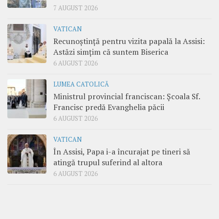
7 AUGUST 2026
VATICAN
Recunoștință pentru vizita papală la Assisi:
Astăzi simțim că suntem Biserica
6 AUGUST 2026
LUMEA CATOLICĂ
Ministrul provincial franciscan: Școala Sf.
Francisc predă Evanghelia păcii
6 AUGUST 2026
VATICAN
În Assisi, Papa i-a încurajat pe tineri să
atingă trupul suferind al altora
6 AUGUST 2026