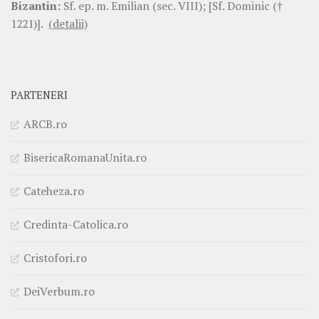
Bizantin:
Sf. ep. m. Emilian (sec. VIII); [Sf. Dominic (†
1221)].
(detalii)
PARTENERI
ARCB.ro
BisericaRomanaUnita.ro
Cateheza.ro
Credinta-Catolica.ro
Cristofori.ro
DeiVerbum.ro