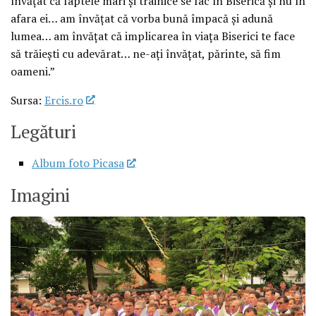
învăţat că faptele mari şi trainice se fac în Biserică şi nu în
afara ei… am învăţat că vorba bună împacă şi adună
lumea… am învăţat că implicarea în viaţa Biserici te face
să trăieşti cu adevărat… ne-aţi învăţat, părinte, să fim
oameni.”
Sursa:
Ercis.ro
Legături
Album foto Picasa
Imagini