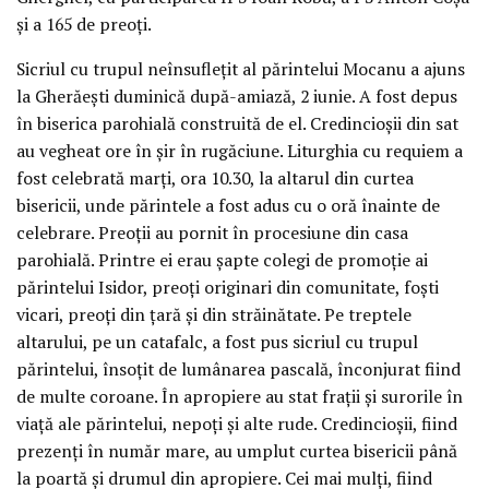
şi a 165 de preoţi.
Sicriul cu trupul neînsufleţit al părintelui Mocanu a ajuns
la Gherăeşti duminică după-amiază, 2 iunie. A fost depus
în biserica parohială construită de el. Credincioşii din sat
au vegheat ore în şir în rugăciune. Liturghia cu requiem a
fost celebrată marţi, ora 10.30, la altarul din curtea
bisericii, unde părintele a fost adus cu o oră înainte de
celebrare. Preoţii au pornit în procesiune din casa
parohială. Printre ei erau şapte colegi de promoţie ai
părintelui Isidor, preoţi originari din comunitate, foşti
vicari, preoţi din ţară şi din străinătate. Pe treptele
altarului, pe un catafalc, a fost pus sicriul cu trupul
părintelui, însoţit de lumânarea pascală, înconjurat fiind
de multe coroane. În apropiere au stat fraţii şi surorile în
viaţă ale părintelui, nepoţi şi alte rude. Credincioşii, fiind
prezenţi în număr mare, au umplut curtea bisericii până
la poartă şi drumul din apropiere. Cei mai mulţi, fiind