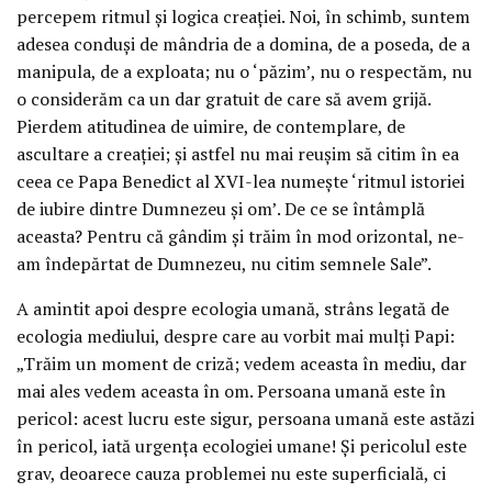
percepem ritmul şi logica creaţiei. Noi, în schimb, suntem
adesea conduşi de mândria de a domina, de a poseda, de a
manipula, de a exploata; nu o ‘păzim’, nu o respectăm, nu
o considerăm ca un dar gratuit de care să avem grijă.
Pierdem atitudinea de uimire, de contemplare, de
ascultare a creaţiei; şi astfel nu mai reuşim să citim în ea
ceea ce Papa Benedict al XVI-lea numeşte ‘ritmul istoriei
de iubire dintre Dumnezeu şi om’. De ce se întâmplă
aceasta? Pentru că gândim şi trăim în mod orizontal, ne-
am îndepărtat de Dumnezeu, nu citim semnele Sale”.
A amintit apoi despre ecologia umană, strâns legată de
ecologia mediului, despre care au vorbit mai mulţi Papi:
„Trăim un moment de criză; vedem aceasta în mediu, dar
mai ales vedem aceasta în om. Persoana umană este în
pericol: acest lucru este sigur, persoana umană este astăzi
în pericol, iată urgenţa ecologiei umane! Şi pericolul este
grav, deoarece cauza problemei nu este superficială, ci