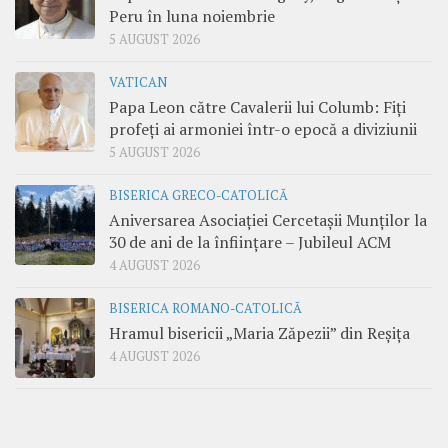
Peru în luna noiembrie
5 AUGUST 2026
VATICAN
Papa Leon către Cavalerii lui Columb: Fiți
profeți ai armoniei într-o epocă a diviziunii
5 AUGUST 2026
BISERICA GRECO-CATOLICĂ
Aniversarea Asociației Cercetașii Munților la
30 de ani de la înființare – Jubileul ACM
4 AUGUST 2026
BISERICA ROMANO-CATOLICĂ
Hramul bisericii „Maria Zăpezii” din Reșița
4 AUGUST 2026