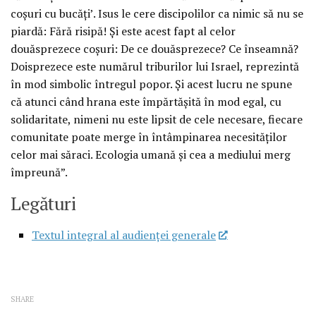
coşuri cu bucăţi’. Isus le cere discipolilor ca nimic să nu se
piardă: Fără risipă! Şi este acest fapt al celor
douăsprezece coşuri: De ce douăsprezece? Ce înseamnă?
Doisprezece este numărul triburilor lui Israel, reprezintă
în mod simbolic întregul popor. Şi acest lucru ne spune
că atunci când hrana este împărtăşită în mod egal, cu
solidaritate, nimeni nu este lipsit de cele necesare, fiecare
comunitate poate merge în întâmpinarea necesităţilor
celor mai săraci. Ecologia umană şi cea a mediului merg
împreună”.
Legături
Textul integral al audienţei generale
SHARE