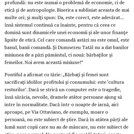
profundă: nu este numai o problemă de economie, ci de
etică şi de antropologie. Biserica a subliniat aceasta de mai
multe ori; şi mulţi spun: Da, este corect, este adevărat…
însă sistemul continuă ca înainte, pentru că ceea ce
domină sunt dinamicele unei economii şi ale unor finanţe
lipsite de etică. Cel care comandă astăzi nu este omul, este
banul, banii comandă. Şi Dumnezeu Tatăl nu a dat banilor
misiunea de a păzi pământul, ci nouă: bărbaţilor şi
femeilor. Noi avem această misiune!”
Pontiful a afirmat cu tărie: „Bărbaţi şi femei sunt
sacrificaţi idolilor profitului şi consumului: este ‘cultura
resturilor’. Dacă se strică un computer este o tragedie,
însă sărăcia, nevoile, dramele atâtor persoane ajung să
intre în normalitate. Dacă într-o noapte de iarnă, aici
aproape, pe Via Ottaviano, de exemplu, moare o
persoană, nu este subiect de ştire. Dacă în atâtea părţi ale
lumii sunt copii care nu au de mâncare, nu este subiect de