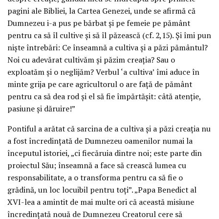
pagini ale Bibliei, la Cartea Genezei, unde se afirmă că
Dumnezeu i-a pus pe bărbat şi pe femeie pe pământ
pentru ca să îl cultive şi să îl păzească (cf. 2,15). Şi îmi pun
nişte întrebări: Ce înseamnă a cultiva şi a păzi pământul?
Noi cu adevărat cultivăm şi păzim creaţia? Sau o
exploatăm şi o neglijăm? Verbul ‘a cultiva’ îmi aduce în
minte grija pe care agricultorul o are faţă de pământ
pentru ca să dea rod şi el să fie împărtăşit: câtă atenţie,
pasiune şi dăruire!”
Pontiful a arătat că sarcina de a cultiva şi a păzi creaţia nu
a fost încredinţată de Dumnezeu oamenilor numai la
începutul istoriei, „ci fiecăruia dintre noi; este parte din
proiectul Său; înseamnă a face să crească lumea cu
responsabilitate, a o transforma pentru ca să fie o
grădină, un loc locuibil pentru toţi”. „Papa Benedict al
XVI-lea a amintit de mai multe ori că această misiune
încredinţată nouă de Dumnezeu Creatorul cere să