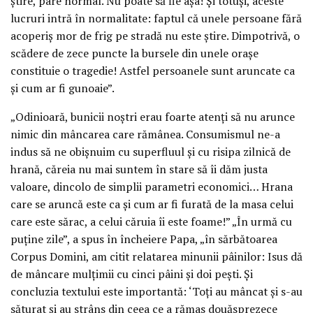
ştire, pare normal. Nu poate să fie aşa! Şi totuşi, aceste
lucruri intră în normalitate: faptul că unele persoane fără
acoperiş mor de frig pe stradă nu este ştire. Dimpotrivă, o
scădere de zece puncte la bursele din unele oraşe
constituie o tragedie! Astfel persoanele sunt aruncate ca
şi cum ar fi gunoaie”.
„Odinioară, bunicii noştri erau foarte atenţi să nu arunce
nimic din mâncarea care rămânea. Consumismul ne-a
indus să ne obişnuim cu superfluul şi cu risipa zilnică de
hrană, căreia nu mai suntem în stare să îi dăm justa
valoare, dincolo de simplii parametri economici… Hrana
care se aruncă este ca şi cum ar fi furată de la masa celui
care este sărac, a celui căruia îi este foame!” „În urmă cu
puţine zile”, a spus în încheiere Papa, „în sărbătoarea
Corpus Domini, am citit relatarea minunii pâinilor: Isus dă
de mâncare mulţimii cu cinci pâini şi doi peşti. Şi
concluzia textului este importantă: ‘Toţi au mâncat şi s-au
săturat şi au strâns din ceea ce a rămas douăsprezece