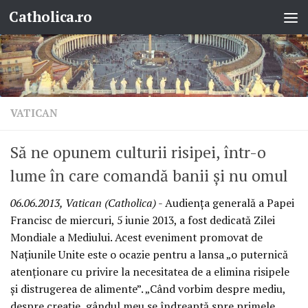
Catholica.ro
Skip to content
VATICAN
Să ne opunem culturii risipei, într-o
lume în care comandă banii şi nu omul
06.06.2013, Vatican (Catholica)
- Audienţa generală a Papei
Francisc de miercuri, 5 iunie 2013, a fost dedicată Zilei
Mondiale a Mediului. Acest eveniment promovat de
Naţiunile Unite este o ocazie pentru a lansa „o puternică
atenţionare cu privire la necesitatea de a elimina risipele
şi distrugerea de alimente”. „Când vorbim despre mediu,
despre creaţie, gândul meu se îndreaptă spre primele