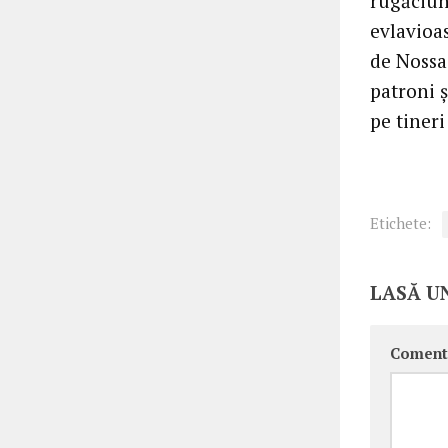
rugăciune
evlavioas
de Nossa
patroni ş
pe tineri
Etichete:
LASĂ U
Coment