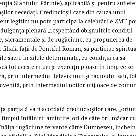
nţia Sfântului Părinte), aplicabilă şi pentru suflete
şilor decedaţi. Credincioşii care din cauza unui
nt legitim nu pote participa la celebrările ZMT po
ndulgenţa plenară „respectând obişnuitele condiţii
le, sacramentale şi de rugăciune, cu propunerea de
filială faţă de Pontiful Roman, să participe spiritua
le sacre în zilele determinate, cu condiţia ca să
ă tot aceste rituri şi exerciţii pioase în timp ce se
ă, prin intermediul televiziunii şi radioului sau, to
cuvenită, prin intermediul noilor mijloace de comu
a parţială va fi acordată credincioşilor care, „oriun
n timpul întâlnirii amintite, ori de câte ori, măcar cu
r înălţa rugăciune fervente către Dumnezeu, închei