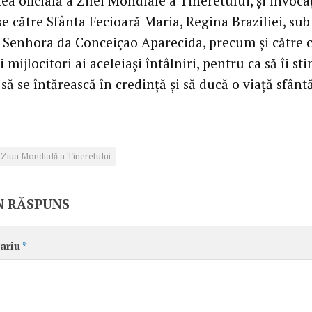
a oficială a Zilei Mondiale a Tineretului, şi invocaţ
e către Sfânta Fecioară Maria, Regina Braziliei, sub 
 Senhora da Conceiçao Aparecida, precum şi către ce
i mijlocitori ai aceleiaşi întâlniri, pentru ca să îi s
 să se întărească în credinţă şi să ducă o viaţă sfântă
Ziua Mondială a Tineretului
N RĂSPUNS
ariu
*