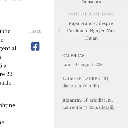
Timişoara
MATERIALUL ANTERIOR
Papa Francisc despre
Cardinalul Nguyen Van
blic
SHARE
Thuan
de
gent al
CALENDAR
ă
Luni, 10 august 2026
ă a
tre 22
Latin:
SF. LAURENŢIU,
urile”.
diacon m.
(detalii)
Bizantin:
Sf. arhidiac. m.
 obţine
Laurenţiu († 258).
(detalii)
ne