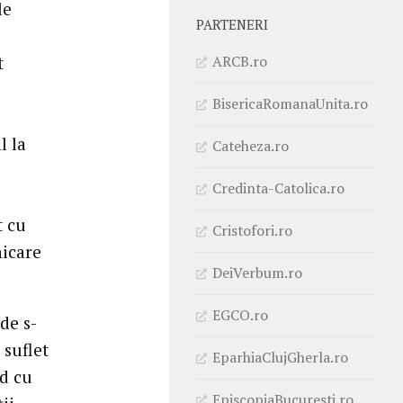
le
PARTENERI
ARCB.ro
t
BisericaRomanaUnita.ro
l la
Cateheza.ro
Credinta-Catolica.ro
t cu
Cristofori.ro
nicare
DeiVerbum.ro
EGCO.ro
de s-
 suflet
EparhiaClujGherla.ro
nd cu
EpiscopiaBucuresti.ro