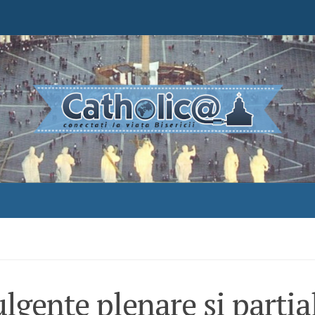
lgenţe plenare şi parţia