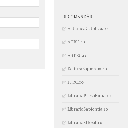
RECOMANDĂRI
ActiuneaCatolica.ro
AGRU.ro
ASTRU.ro
EdituraSapientia.ro
ITRC.ro
LibrariaPresaBuna.ro
LibrariaSapientia.ro
LibrariaSfIosif.ro