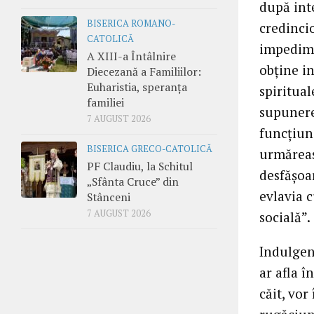
după inte
BISERICA ROMANO-
credincio
CATOLICĂ
impedime
A XIII-a Întâlnire
obţine i
Diecezană a Familiilor:
Euharistia, speranța
spiritua
familiei
supunere 
7 AUGUST 2026
funcţiuni
BISERICA GRECO-CATOLICĂ
urmăreasc
PF Claudiu, la Schitul
desfăşoar
„Sfânta Cruce” din
evlavia 
Stânceni
7 AUGUST 2026
socială”.
Indulgenţ
ar afla î
căit, vo