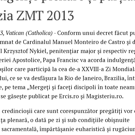
zia ZMT 2013
3, Vatican (Catholica)
- Conform unui decret făcut pu
semnat de Cardinalul Manuel Monteiro de Castro şi 
 Krzysztof Nykiel, penitenţiar major şi respectiv re
eriei Apostolice, Papa Francisc va acorda indulgenţ
şilor care participă la cea de-a XXVIII-a Zi Mondial
ui, ce se va desfăşura la Rio de Janeiro, Brazilia, în
ie, pe tema „Mergeţi şi faceţi discipoli în toate neam
se găseşte publicat pe Ercis.ro şi Magisteriu.ro.
i credincioşii care sunt corespunzător pregătiţi vor
a plenară, o dată pe zi şi sub condiţiile obişnuite
 sacramentală, împărtăşanie euharistică şi rugăciu