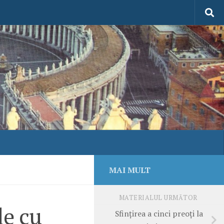
MAI MULT
MATERIALUL URMĂTOR
le cu
Sfinţirea a cinci preoţi la