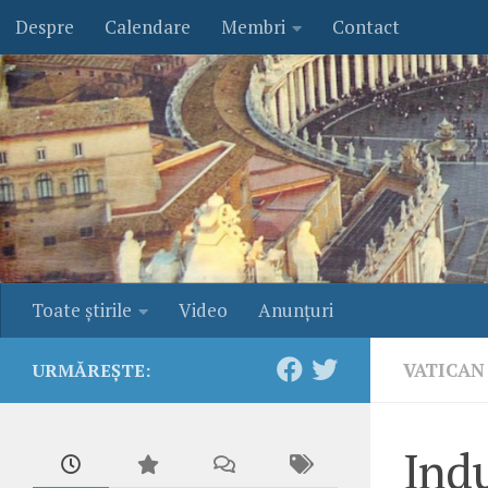
Despre
Calendare
Membri
Contact
Skip to content
Toate ştirile
Video
Anunţuri
VATICAN
URMĂREȘTE:
Indu