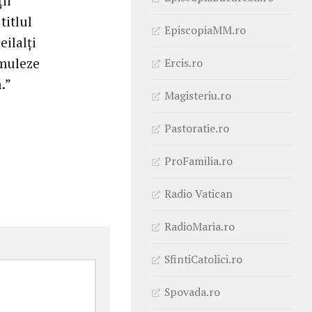
ii
titlul
EpiscopiaMM.ro
ilalţi
timuleze
Ercis.ro
.”
Magisteriu.ro
Pastoratie.ro
ProFamilia.ro
Radio Vatican
RadioMaria.ro
SfintiCatolici.ro
Spovada.ro