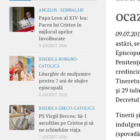
oca
ANGELUS
/
SEMNALĂRI
Papa Leon al XIV-lea:
Pacea lui Cristos în
mijlocul apelor
09.07.201
învolburate
astăzi, 
9 AUGUST 2026
Episcopul
BISERICA ROMANO-
Penitenţ
CATOLICĂ
credincio
Liturghie de mulțumire
Tineretul
pentru 7 ani de slujire
episcopală
şi 29 iul
8 AUGUST 2026
Decretul 
BISERICA GRECO-CATOLICĂ
Tinerii ş
PS Virgil Bercea: Să-l
ascultăm pe Cristos și să
indulgenţ
ne schimbăm viața
(spovadă
7 AUGUST 2026