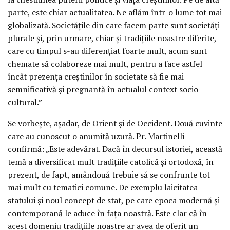
parte, este chiar actualitatea. Ne aflăm într-o lume tot mai
globalizată. Societăţile din care facem parte sunt societăţi
plurale şi, prin urmare, chiar şi tradiţiile noastre diferite,
care cu timpul s-au diferenţiat foarte mult, acum sunt
chemate să colaboreze mai mult, pentru a face astfel
încât prezenţa creştinilor în societate să fie mai
semnificativă şi pregnantă în actualul context socio-
cultural.”
Se vorbeşte, aşadar, de Orient şi de Occident. Două cuvinte
care au cunoscut o anumită uzură. Pr. Martinelli
confirmă: „Este adevărat. Dacă în decursul istoriei, această
temă a diversificat mult tradiţiile catolică şi ortodoxă, în
prezent, de fapt, amândouă trebuie să se confrunte tot
mai mult cu tematici comune. De exemplu laicitatea
statului şi noul concept de stat, pe care epoca modernă şi
contemporană le aduce în faţa noastră. Este clar că în
acest domeniu tradiţiile noastre ar avea de oferit un