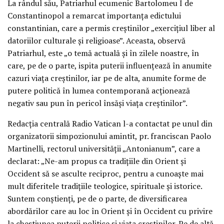
La rândul său, Patriarhul ecumenic Bartolomeu I de
Constantinopol a remarcat importanţa edictului
constantinian, care a permis creştinilor „exerciţiul liber al
datoriilor culturale şi religioase”. Aceasta, observă
Patriarhul, este „o temă actuală şi în zilele noastre, în
care, pe de o parte, ispita puterii influenţează în anumite
cazuri viaţa creştinilor, iar pe de alta, anumite forme de
putere politică în lumea contemporană acţionează
negativ sau pun în pericol însăşi viaţa creştinilor”.
Redacţia centrală Radio Vatican l-a contactat pe unul din
organizatorii simpozionului amintit, pr. franciscan Paolo
Martinelli, rectorul universităţii „Antonianum”, care a
declarat: „Ne-am propus ca tradiţiile din Orient şi
Occident să se asculte reciproc, pentru a cunoaşte mai
mult diferitele tradiţiile teologice, spirituale şi istorice.
Suntem conştienţi, pe de o parte, de diversificarea
abordărilor care au loc în Orient şi în Occident cu privire
la chestiunea puterii politice şi viaţa creştinilor. Pe de altă