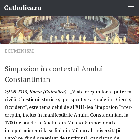
Catholica.ro
Skip to content
ECUMENISM
Simpozion în contextul Anului
Constantinian
29.08.2013, Roma (Catholica)
- „Viaţa creştinilor şi puterea
civilă. Chestiuni istorice şi perspective actuale în Orient şi
Occident”, este tema celui de al XIII-lea Simpozion Inter-
creştin, inclus în manifestările Anului Constantinian, la
1700 de ani de la Edictul din Milano. Simpozionul a
început miercuri la sediul din Milano al Universităţii
Catolice, fiind organizat de Institutul Franciscan de