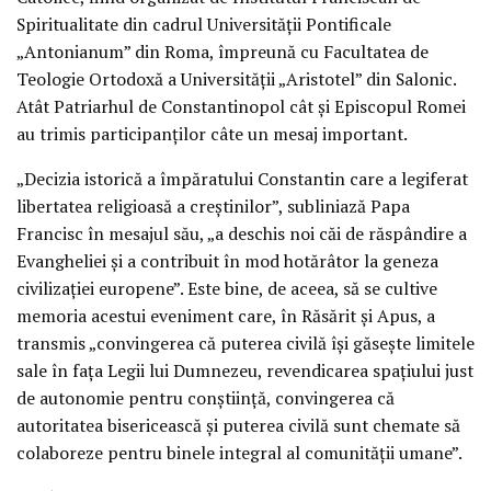
Spiritualitate din cadrul Universităţii Pontificale
„Antonianum” din Roma, împreună cu Facultatea de
Teologie Ortodoxă a Universităţii „Aristotel” din Salonic.
Atât Patriarhul de Constantinopol cât şi Episcopul Romei
au trimis participanţilor câte un mesaj important.
„Decizia istorică a împăratului Constantin care a legiferat
libertatea religioasă a creştinilor”, subliniază Papa
Francisc în mesajul său, „a deschis noi căi de răspândire a
Evangheliei şi a contribuit în mod hotărâtor la geneza
civilizaţiei europene”. Este bine, de aceea, să se cultive
memoria acestui eveniment care, în Răsărit şi Apus, a
transmis „convingerea că puterea civilă îşi găseşte limitele
sale în faţa Legii lui Dumnezeu, revendicarea spaţiului just
de autonomie pentru conştiinţă, convingerea că
autoritatea bisericească şi puterea civilă sunt chemate să
colaboreze pentru binele integral al comunităţii umane”.