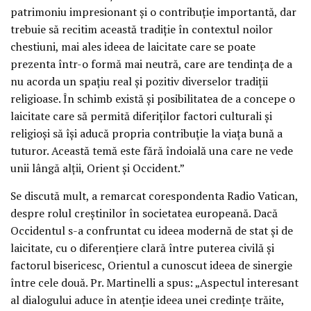
patrimoniu impresionant şi o contribuţie importantă, dar
trebuie să recitim această tradiţie în contextul noilor
chestiuni, mai ales ideea de laicitate care se poate
prezenta într-o formă mai neutră, care are tendinţa de a
nu acorda un spaţiu real şi pozitiv diverselor tradiţii
religioase. În schimb există şi posibilitatea de a concepe o
laicitate care să permită diferiţilor factori culturali şi
religioşi să îşi aducă propria contribuţie la viaţa bună a
tuturor. Această temă este fără îndoială una care ne vede
unii lângă alţii, Orient şi Occident.”
Se discută mult, a remarcat corespondenta Radio Vatican,
despre rolul creştinilor în societatea europeană. Dacă
Occidentul s-a confruntat cu ideea modernă de stat şi de
laicitate, cu o diferenţiere clară între puterea civilă şi
factorul bisericesc, Orientul a cunoscut ideea de sinergie
între cele două. Pr. Martinelli a spus: „Aspectul interesant
al dialogului aduce în atenţie ideea unei credinţe trăite,