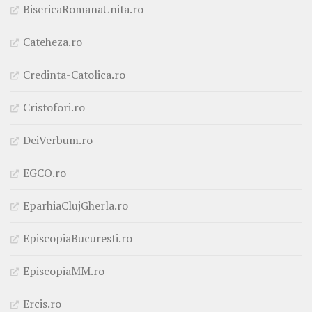
BisericaRomanaUnita.ro
Cateheza.ro
Credinta-Catolica.ro
Cristofori.ro
DeiVerbum.ro
EGCO.ro
EparhiaClujGherla.ro
EpiscopiaBucuresti.ro
EpiscopiaMM.ro
Ercis.ro