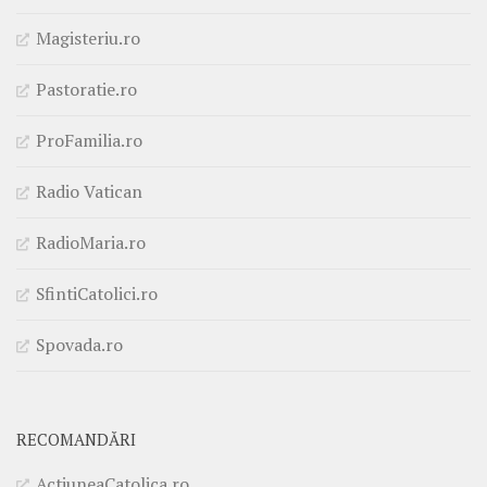
Magisteriu.ro
Pastoratie.ro
ProFamilia.ro
Radio Vatican
RadioMaria.ro
SfintiCatolici.ro
Spovada.ro
RECOMANDĂRI
ActiuneaCatolica.ro