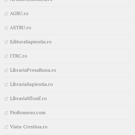
AGRU.ro
ASTRU.ro
EdituraSapientia.ro
ITRC.ro
LibrariaPresaBuna.ro
LibrariaSapientia.ro
LibrariaSfIosif.ro
PioRomeno.com
Viata-Crestina.ro