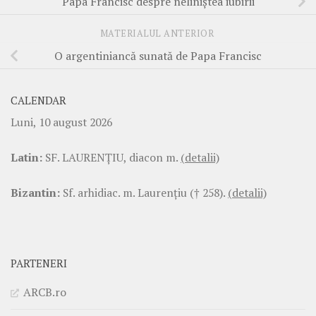
Papa Francisc despre neliniştea iubirii
MATERIALUL ANTERIOR
O argentiniancă sunată de Papa Francisc
CALENDAR
Luni, 10 august 2026
Latin:
SF. LAURENŢIU, diacon m.
(detalii)
Bizantin:
Sf. arhidiac. m. Laurenţiu († 258).
(detalii)
PARTENERI
ARCB.ro