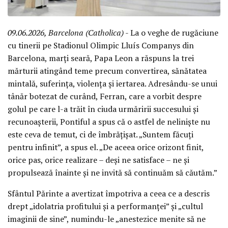
09.06.2026, Barcelona (Catholica)
- La o veghe de rugăciune
cu tinerii pe Stadionul Olimpic Lluís Companys din
Barcelona, marți seară, Papa Leon a răspuns la trei
mărturii atingând teme precum convertirea, sănătatea
mintală, suferința, violența și iertarea. Adresându-se unui
tânăr botezat de curând, Ferran, care a vorbit despre
golul pe care l-a trăit în ciuda urmăririi succesului și
recunoașterii, Pontiful a spus că o astfel de neliniște nu
este ceva de temut, ci de îmbrățișat. „Suntem făcuți
pentru infinit”, a spus el. „De aceea orice orizont finit,
orice pas, orice realizare – deși ne satisface – ne și
propulsează înainte și ne invită să continuăm să căutăm.”
Sfântul Părinte a avertizat împotriva a ceea ce a descris
drept „idolatria profitului și a performanței” și „cultul
imaginii de sine”, numindu-le „anestezice menite să ne