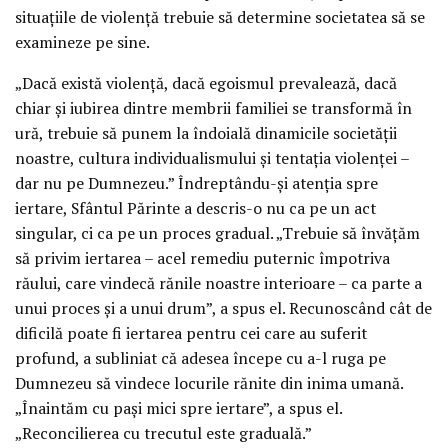
situațiile de violență trebuie să determine societatea să se
examineze pe sine.
„Dacă există violență, dacă egoismul prevalează, dacă
chiar și iubirea dintre membrii familiei se transformă în
ură, trebuie să punem la îndoială dinamicile societății
noastre, cultura individualismului și tentația violenței –
dar nu pe Dumnezeu.” Îndreptându-și atenția spre
iertare, Sfântul Părinte a descris-o nu ca pe un act
singular, ci ca pe un proces gradual. „Trebuie să învățăm
să privim iertarea – acel remediu puternic împotriva
răului, care vindecă rănile noastre interioare – ca parte a
unui proces și a unui drum”, a spus el. Recunoscând cât de
dificilă poate fi iertarea pentru cei care au suferit
profund, a subliniat că adesea începe cu a-l ruga pe
Dumnezeu să vindece locurile rănite din inima umană.
„Înaintăm cu pași mici spre iertare”, a spus el.
„Reconcilierea cu trecutul este graduală.”