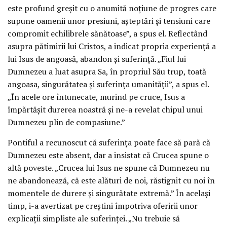
este profund greșit cu o anumită noțiune de progres care
supune oamenii unor presiuni, așteptări și tensiuni care
compromit echilibrele sănătoase”, a spus el. Reflectând
asupra pătimirii lui Cristos, a indicat propria experiență a
lui Isus de angoasă, abandon și suferință. „Fiul lui
Dumnezeu a luat asupra Sa, în propriul Său trup, toată
angoasa, singurătatea și suferința umanității”, a spus el.
„În acele ore întunecate, murind pe cruce, Isus a
împărtășit durerea noastră și ne-a revelat chipul unui
Dumnezeu plin de compasiune.”
Pontiful a recunoscut că suferința poate face să pară că
Dumnezeu este absent, dar a insistat că Crucea spune o
altă poveste. „Crucea lui Isus ne spune că Dumnezeu nu
ne abandonează, că este alături de noi, răstignit cu noi în
momentele de durere și singurătate extremă.” În același
timp, i-a avertizat pe creștini împotriva oferirii unor
explicații simpliste ale suferinței. „Nu trebuie să