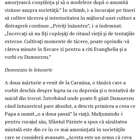
amorțească conștiința și să o modeleze după o anumită
viziune asupra societății.” În schimb, i-a încurajat pe tineri
să cultive tăcerea și interioritatea în mijlocul unei culturi a
distragerii continue. „Priviți înăuntru”, i-a îndemnat.
„Încercați să nu fiți copleșiți de ritmul vieții și de tentațiile
externe. Cultivați momente de tăcere, poate oprindu-vă
câteva minute în fiecare zi pentru a citi Evanghelia și a
vorbi cu Dumnezeu.”
Dumnezeu în întuneric
A doua mărturie a venit de la Carmina, o tânără care a
vorbit deschis despre lupta sa cu depresia și o tentativă de
suicid din trecut. Întrebând unde poate fi găsit Dumnezeu
când întunericul pare absolut, a descris primirea a ceea ce
Papa a numit „o a doua șansă” la viață. Mulțumindu-i
pentru curajul său, Sfântul Părinte a spus că sănătatea
mintală este din ce în ce mai amenințată în societățile
care se consideră avansate. „Acesta este un semn că ceva