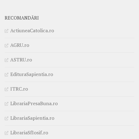
RECOMANDĂRI
ActiuneaCatolica.ro
AGRU.ro
ASTRU.ro
EdituraSapientia.ro
ITRC.ro
LibrariaPresaBuna.ro
LibrariaSapientia.ro
LibrariaSfIosif.ro