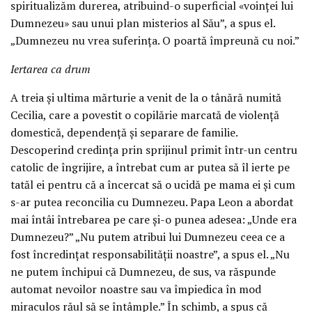
spiritualizăm durerea, atribuind-o superficial «voinței lui
Dumnezeu» sau unui plan misterios al Său”, a spus el.
„Dumnezeu nu vrea suferința. O poartă împreună cu noi.”
Iertarea ca drum
A treia și ultima mărturie a venit de la o tânără numită
Cecilia, care a povestit o copilărie marcată de violență
domestică, dependență și separare de familie.
Descoperind credința prin sprijinul primit într-un centru
catolic de îngrijire, a întrebat cum ar putea să îl ierte pe
tatăl ei pentru că a încercat să o ucidă pe mama ei și cum
s-ar putea reconcilia cu Dumnezeu. Papa Leon a abordat
mai întâi întrebarea pe care și-o punea adesea: „Unde era
Dumnezeu?” „Nu putem atribui lui Dumnezeu ceea ce a
fost încredințat responsabilității noastre”, a spus el. „Nu
ne putem închipui că Dumnezeu, de sus, va răspunde
automat nevoilor noastre sau va împiedica în mod
miraculos răul să se întâmple.” În schimb, a spus că