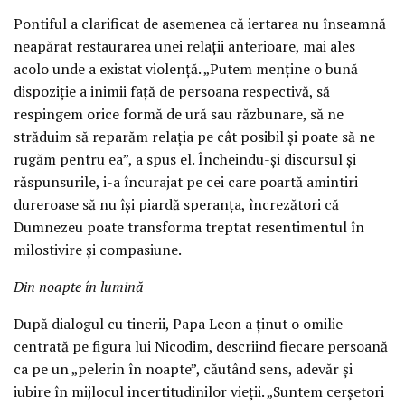
Pontiful a clarificat de asemenea că iertarea nu înseamnă
neapărat restaurarea unei relații anterioare, mai ales
acolo unde a existat violență. „Putem menține o bună
dispoziție a inimii față de persoana respectivă, să
respingem orice formă de ură sau răzbunare, să ne
străduim să reparăm relația pe cât posibil și poate să ne
rugăm pentru ea”, a spus el. Încheindu-și discursul și
răspunsurile, i-a încurajat pe cei care poartă amintiri
dureroase să nu își piardă speranța, încrezători că
Dumnezeu poate transforma treptat resentimentul în
milostivire și compasiune.
Din noapte în lumină
După dialogul cu tinerii, Papa Leon a ținut o omilie
centrată pe figura lui Nicodim, descriind fiecare persoană
ca pe un „pelerin în noapte”, căutând sens, adevăr și
iubire în mijlocul incertitudinilor vieții. „Suntem cerșetori