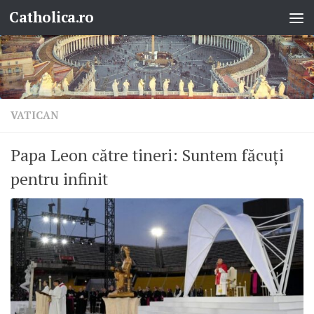
Catholica.ro
Skip to content
VATICAN
Papa Leon către tineri: Suntem făcuți
pentru infinit