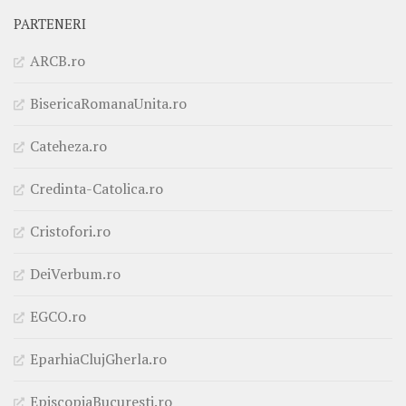
PARTENERI
ARCB.ro
BisericaRomanaUnita.ro
Cateheza.ro
Credinta-Catolica.ro
Cristofori.ro
DeiVerbum.ro
EGCO.ro
EparhiaClujGherla.ro
EpiscopiaBucuresti.ro