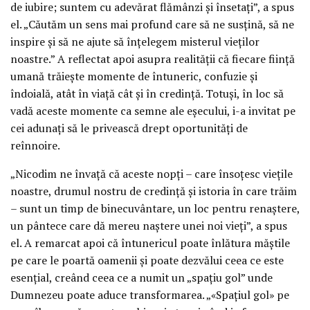
de iubire; suntem cu adevărat flămânzi și însetați”, a spus
el. „Căutăm un sens mai profund care să ne susțină, să ne
inspire și să ne ajute să înțelegem misterul vieților
noastre.” A reflectat apoi asupra realității că fiecare ființă
umană trăiește momente de întuneric, confuzie și
îndoială, atât în viață cât și în credință. Totuși, în loc să
vadă aceste momente ca semne ale eșecului, i-a invitat pe
cei adunați să le privească drept oportunități de
reînnoire.
„Nicodim ne învață că aceste nopți – care însoțesc viețile
noastre, drumul nostru de credință și istoria în care trăim
– sunt un timp de binecuvântare, un loc pentru renaștere,
un pântece care dă mereu naștere unei noi vieți”, a spus
el. A remarcat apoi că întunericul poate înlătura măștile
pe care le poartă oamenii și poate dezvălui ceea ce este
esențial, creând ceea ce a numit un „spațiu gol” unde
Dumnezeu poate aduce transformarea. „«Spațiul gol» pe