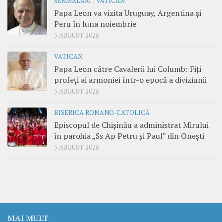
SEMNALĂRI
/
VATICAN
Papa Leon va vizita Uruguay, Argentina și
Peru în luna noiembrie
5 AUGUST 2026
VATICAN
Papa Leon către Cavalerii lui Columb: Fiți
profeți ai armoniei într-o epocă a diviziunii
5 AUGUST 2026
BISERICA ROMANO-CATOLICĂ
Episcopul de Chișinău a administrat Mirului
în parohia „Ss Ap Petru și Paul” din Onești
5 AUGUST 2026
MAI MULT