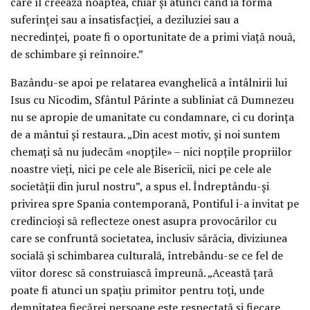
care îl creează noaptea, chiar și atunci când ia forma
suferinței sau a insatisfacției, a deziluziei sau a
necredinței, poate fi o oportunitate de a primi viață nouă,
de schimbare și reînnoire.”
Bazându-se apoi pe relatarea evanghelică a întâlnirii lui
Isus cu Nicodim, Sfântul Părinte a subliniat că Dumnezeu
nu se apropie de umanitate cu condamnare, ci cu dorința
de a mântui și restaura. „Din acest motiv, și noi suntem
chemați să nu judecăm «nopțile» – nici nopțile propriilor
noastre vieți, nici pe cele ale Bisericii, nici pe cele ale
societății din jurul nostru”, a spus el. Îndreptându-și
privirea spre Spania contemporană, Pontiful i-a invitat pe
credincioși să reflecteze onest asupra provocărilor cu
care se confruntă societatea, inclusiv sărăcia, diviziunea
socială și schimbarea culturală, întrebându-se ce fel de
viitor doresc să construiască împreună. „Această țară
poate fi atunci un spațiu primitor pentru toți, unde
demnitatea fiecărei persoane este respectată și fiecare