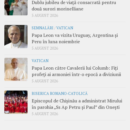
Dublu jubileu de viață consacrată pentru
două surori morinelliane
5 AUGUST 2026
SEMNALĂRI
/
VATICAN
Papa Leon va vizita Uruguay, Argentina și
Peru în luna noiembrie
5 AUGUST 2026
VATICAN
Papa Leon către Cavalerii lui Columb: Fiți
profeți ai armoniei într-o epocă a diviziunii
5 AUGUST 2026
BISERICA ROMANO-CATOLICĂ
Episcopul de Chișinău a administrat Mirului
în parohia „Ss Ap Petru și Paul” din Onești
5 AUGUST 2026