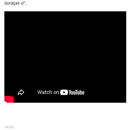
învăţat-o”.
SHARE