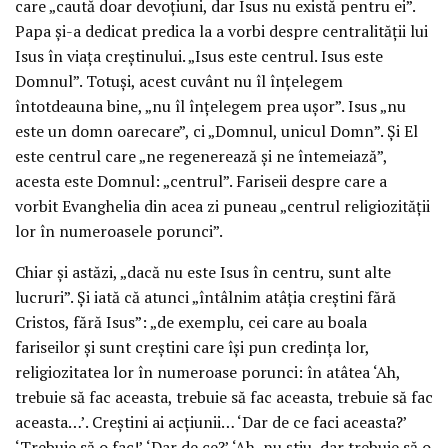
care „caută doar devoţiuni, dar Isus nu există pentru ei”.
Papa şi-a dedicat predica la a vorbi despre centralităţii lui
Isus în viaţa creştinului. „Isus este centrul. Isus este
Domnul”. Totuşi, acest cuvânt nu îl înţelegem
întotdeauna bine, „nu îl înţelegem prea uşor”. Isus „nu
este un domn oarecare”, ci „Domnul, unicul Domn”. Şi El
este centrul care „ne regenerează şi ne întemeiază”,
acesta este Domnul: „centrul”. Fariseii despre care a
vorbit Evanghelia din acea zi puneau „centrul religiozităţii
lor în numeroasele porunci”.
Chiar şi astăzi, „dacă nu este Isus în centru, sunt alte
lucruri”. Şi iată că atunci „întâlnim atâţia creştini fără
Cristos, fără Isus”: „de exemplu, cei care au boala
fariseilor şi sunt creştini care îşi pun credinţa lor,
religiozitatea lor în numeroase porunci: în atâtea ‘Ah,
trebuie să fac aceasta, trebuie să fac aceasta, trebuie să fac
aceasta…’. Creştini ai acţiunii… ‘Dar de ce faci aceasta?’
‘Trebuie să o fac!’ ‘Dar de ce?’ ‘Ah, nu ştiu, dar trebuie să o