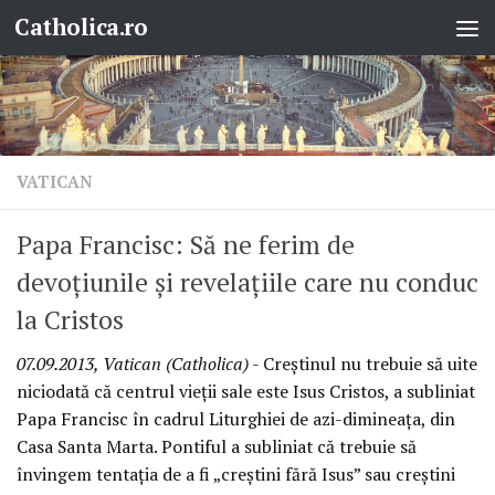
Catholica.ro
Skip to content
VATICAN
Papa Francisc: Să ne ferim de
devoţiunile şi revelaţiile care nu conduc
la Cristos
07.09.2013, Vatican (Catholica)
- Creştinul nu trebuie să uite
niciodată că centrul vieţii sale este Isus Cristos, a subliniat
Papa Francisc în cadrul Liturghiei de azi-dimineaţa, din
Casa Santa Marta. Pontiful a subliniat că trebuie să
învingem tentaţia de a fi „creştini fără Isus” sau creştini