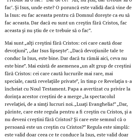
fac’. Şi Isus, unde este? O poruncă este validă dacă vine de
la Isus: eu fac aceasta pentru că Domnul doreşte ca eu să
fac aceasta. Dar dacă eu sunt un creştin fără Cristos, fac
aceasta şi nu ştiu de ce trebuie să o fac”.
Mai sunt „alţi creştini fără Cristos: cei care caută doar
devoţiuni”, „dar Isus lipseşte”. „Dacă devoţiunile tale te
conduc la Isus, este bine. Dar dacă tu rămâi aici, ceva nu
este bine”. Mai există de asemenea „un alt grup de creştini
fără Cristos: cei care caută lucrurile mai rare, mai
speciale, caută revelaţiile private”, în timp ce Revelaţia s-a
încheiat cu Noul Testament. Papa a avertizat cu privire la
dorinţa acestor creştini de a merge „la spectacolul
revelaţiei, de a simţi lucruri noi. „Luaţi Evanghelia!” „Dar,
părinte, care este regula pentru a fi creştin cu Cristos, şi a
nu deveni creştini fără Cristos? Şi care este semnul că o
persoană este un creştin cu Cristos?” Regula este simplă:
este valid doar ceea ce te conduce la Isus, este valid doar