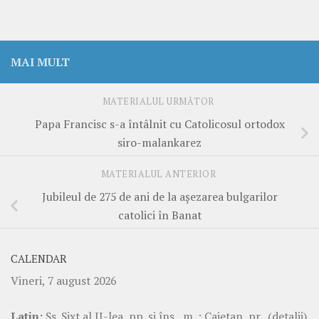
MAI MULT
MATERIALUL URMĂTOR
Papa Francisc s-a întâlnit cu Catolicosul ortodox
siro-malankarez
MATERIALUL ANTERIOR
Jubileul de 275 de ani de la aşezarea bulgarilor
catolici în Banat
CALENDAR
Vineri, 7 august 2026
Latin:
Ss. Sixt al II-lea, pp. şi îns., m. ; Caietan, pr.
(detalii)