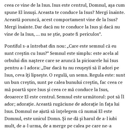
ceea ce vine de la Isus. Isus este centrul, Domnul, aşa cum
spune El însuşi. Aceasta te conduce la Isus? Mergi înainte.
Această poruncă, acest comportament vine de la Isus?
Mergi înainte. Dar dacă nu te conduce la Isus şi dacă nu
vine de la Isus, … nu se ştie, poate fi periculos”.
Pontiful s-a întrebat din nou: „Care este semnul că eu
sunt creştin cu Isus?” Semnul este simplu: este acela al
orbului din naştere care se aruncă la picioarele lui Isus
pentru a-l adora: „Dar dacă tu nu reuşeşti să îl adori pe
Isus, ceva îţi lipseşte. O regulă, un semn. Regula este: sunt
un bun creştin, sunt pe calea bunului creştin, fac ceea ce
mă poartă spre Isus şi ceea ce mă conduce la Isus,
deoarece El este centrul. Semnul este următorul: pot să Îl
ador; adoraţie. Această rugăciune de adoraţie în faţa lui
Isus. Domnul ne ajută să înţelegem că numai El este
Domnul, este unicul Domn. Şi ne dă şi harul de a-l iubi
mult, de a-l urma, de a merge pe calea pe care ne-a