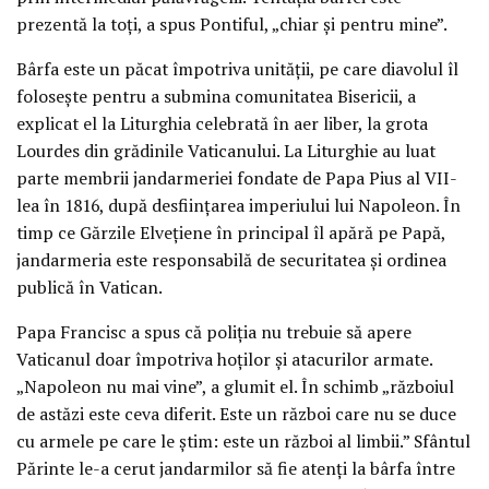
prezentă la toţi, a spus Pontiful, „chiar şi pentru mine”.
Bârfa este un păcat împotriva unităţii, pe care diavolul îl
foloseşte pentru a submina comunitatea Bisericii, a
explicat el la Liturghia celebrată în aer liber, la grota
Lourdes din grădinile Vaticanului. La Liturghie au luat
parte membrii jandarmeriei fondate de Papa Pius al VII-
lea în 1816, după desfiinţarea imperiului lui Napoleon. În
timp ce Gărzile Elveţiene în principal îl apără pe Papă,
jandarmeria este responsabilă de securitatea şi ordinea
publică în Vatican.
Papa Francisc a spus că poliţia nu trebuie să apere
Vaticanul doar împotriva hoţilor şi atacurilor armate.
„Napoleon nu mai vine”, a glumit el. În schimb „războiul
de astăzi este ceva diferit. Este un război care nu se duce
cu armele pe care le ştim: este un război al limbii.” Sfântul
Părinte le-a cerut jandarmilor să fie atenţi la bârfa între