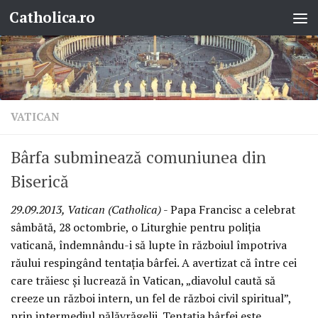
Catholica.ro
Skip to content
VATICAN
Bârfa subminează comuniunea din
Biserică
29.09.2013, Vatican (Catholica)
- Papa Francisc a celebrat
sâmbătă, 28 octombrie, o Liturghie pentru poliţia
vaticană, îndemnându-i să lupte în războiul împotriva
răului respingând tentaţia bârfei. A avertizat că între cei
care trăiesc şi lucrează în Vatican, „diavolul caută să
creeze un război intern, un fel de război civil spiritual”,
prin intermediul pălăvrăgelii. Tentaţia bârfei este