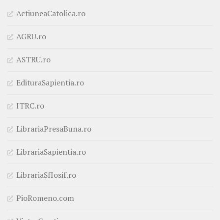
ActiuneaCatolica.ro
AGRU.ro
ASTRU.ro
EdituraSapientia.ro
ITRC.ro
LibrariaPresaBuna.ro
LibrariaSapientia.ro
LibrariaSfIosif.ro
PioRomeno.com