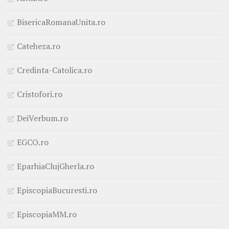
BisericaRomanaUnita.ro
Cateheza.ro
Credinta-Catolica.ro
Cristofori.ro
DeiVerbum.ro
EGCO.ro
EparhiaClujGherla.ro
EpiscopiaBucuresti.ro
EpiscopiaMM.ro