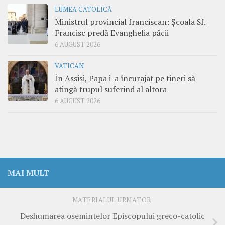
LUMEA CATOLICĂ
Ministrul provincial franciscan: Școala Sf.
Francisc predă Evanghelia păcii
6 AUGUST 2026
VATICAN
În Assisi, Papa i-a încurajat pe tineri să
atingă trupul suferind al altora
6 AUGUST 2026
MAI MULT
MATERIALUL URMĂTOR
Deshumarea osemintelor Episcopului greco-catolic