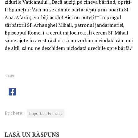
zidurile Vaticanului. „Dacă auziţi pe cineva bârfind, opriţi-
l! Spuneţi-i: ‘Aici nu se admite bârfa: ieşiţi prin poarta Sf.
Ana. Afară şi vorbiţi acolo! Aici nu puteţi!'” În pragul
sărbătorii Sf. Arhanghel Mihail, patronul jandarmeriei,
Episcopul Romei i-a cerut mijlocirea. „Îi cerem Sf. Mihail
să ne ajute în acest război: să nu vorbim niciodată rău unii
de alţii, să nu ne deschidem niciodată urechile spre bârfă.”
SHARE
Etichete:
Important-Francisc
LASĂ UN RĂSPUNS